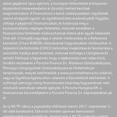
adott gépjármű típus ajánlott, a honlapon feltüntetett árfolyamon
átszámított kiskereskedelmi ár (bruttó) mellett kerültek
meghatározásra. A Finanszírozó a belső szabályzataiban rögzítettek
szerint elvégzett ügylet- és ügyfélminősítés eredményétől függően
vállalja a gépjármű finanszírozását, és határozza meg a
kockázatvállalás végleges feltételeit, melynek keretében a
finanszírozási feltételek módosulhatnak illetve akár egyéb fedezetet
írhat elő. A lízingdíj nagysága a vételár módosulása és a Referencia
kamatláb (3 havi BUBOR) változásának függvényében módosulhat. A
teljeskörű kárbiztosítás (CASCO biztosítás) megkötése és fenntartása a
szerződés hatálya alatt kötelező, melynek költsége a Lízingbevevőt
terheli! Felhívjuk a figyelmét, hogy a tájékoztatás nem teljes körű,
további részleteket a Porsche Finance Zrt. Általános Üzletszabályzata,
Pénzügyi Lízingügyletek Üzletszabályzata és Hirdetményei
tartalmazzák, melyek letölthetőek a
www.porschefinance.hu
oldalról,
vagy az Ügyfélszolgálatunkon valamint a Közvetítőnél elérhetőek. A
nyíltvégű pénzügyi lízing finanszírozást kizárólag fogyasztónak nem
minősülő személyek vehetik igénybe. A Porsche Hungária Kft. a
finanszírozás közvetítőjeként a Porsche Finance Zrt. képviseletében jár
el.
Az új WLTP-ciklus a jogszabályi előírások szerint 2017. szeptember 1-
től válik kötelezővé. Ekkortól minden újonnan bemutatott
személygépkocsi-modellt és -motort már a WLTP-szabvány szerint