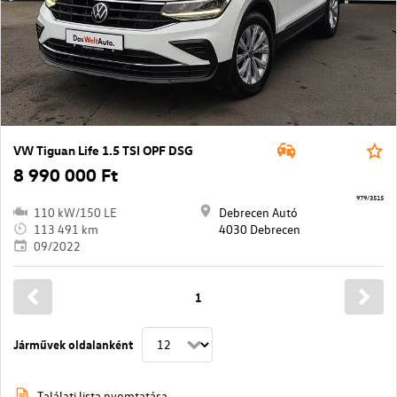
VW Tiguan Life 1.5 TSI OPF DSG
8 990 000 Ft
979/3515
110 kW/150 LE
Debrecen Autó
113 491 km
4030 Debrecen
09/2022
1
Járművek oldalanként
Találati lista nyomtatása