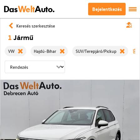
Das
Welt
Auto.
Bejelentkezés
Keresés szerkesztése
1
Jármű
VW
Hajdú-Bihar
SUV/Terepjáró/Pickup