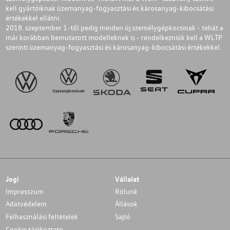
kell gyártóiknak üzemanyag-fogyasztási és károsanyag-kibocsátási
értékekkel ellátni.
2018. szeptember 1-től pedig minden új személygépkocsinak - tehát a
már korábban bemutatott modelleknek is - rendelkezniük kell a WLTP
szerinti üzemanyag-fogyasztási és károsanyag-kibocsátási értékekkel.
Jogi
Vállalat
Impresszum
Rólunk
Adatvédelem
Állások
Felhasználási feltételek
Sajtó
Cookie tájékoztato