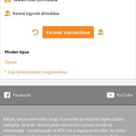
Kereső ügynök aktiválása
Keresés szerkesztése
Minden típus
Tiguan
* Jogi nyilatkozatok megjelenítése
Facebook
YouTube
Kérjük, tartsa szem előtt, hogy ez az oldal az előzetes tájékozódást
szolgálja. Az árak- amennyiben nincs külön jelezve ennek az
ellenkezője - tartalmazzák az ÁFÁ-t és a regisztrációs adót. Az átírás