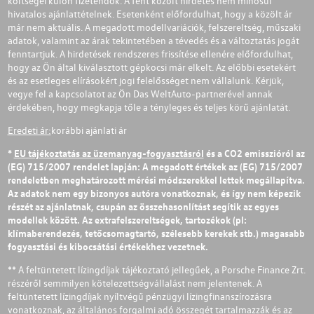
költségei külön fizetendők. A fent közölt hirdetés nem minősül
hivatalos ajánlattételnek. Esetenként előfordulhat, hogy a közölt ár
már nem aktuális. A megadott modellvariációk, felszereltség, műszaki
adatok, valamint az árak tekintetében a tévedés és a változtatás jogát
fenntartjuk. A hirdetések rendszeres frissítése ellenére előfordulhat,
hogy az Ön által kiválasztott gépkocsi már elkelt. Az előbbi esetekért
és az esetleges elírásokért jogi felelősséget nem vállalunk. Kérjük,
vegye fel a kapcsolatot az Ön Das WeltAuto-partnerével annak
érdekében, hogy megkapja tőle a tényleges és teljes körű ajánlatát.
Eredeti ár:
korábbi ajánlati ár
*
EU tájékoztatás az üzemanyag-fogyasztásról
és a CO2 emisszióról az
(EG) 715/2007 rendelet lapján: A megadott értékek az (EG) 715/2007
rendeletben meghatározott mérési módszerekkel lettek megállapítva.
Az adatok nem egy bizonyos autóra vonatkoznak, és így nem képezik
részét az ajánlatnak, csupán az összehasonlítást segítik az egyes
modellek között. Az extrafelszereltségek, tartozékok (pl:
klímaberendezés, tetőcsomagtartó, szélesebb kerekek stb.) magasabb
fogyasztási és kibocsátási értékekhez vezetnek.
** A feltüntetett lízingdíjak tájékoztató jellegűek, a Porsche Finance Zrt.
részéről semmilyen kötelezettségvállalást nem jelentenek. A
feltüntetett lízingdíjak nyíltvégű pénzügyi lízingfinanszírozásra
vonatkoznak, az általános forgalmi adó összegét tartalmazzák és az