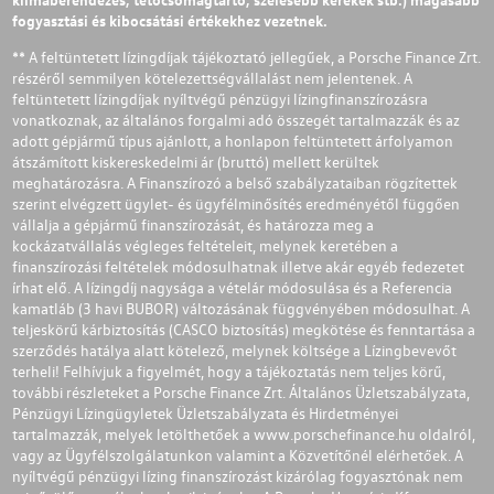
fogyasztási és kibocsátási értékekhez vezetnek.
** A feltüntetett lízingdíjak tájékoztató jellegűek, a Porsche Finance Zrt.
részéről semmilyen kötelezettségvállalást nem jelentenek. A
feltüntetett lízingdíjak nyíltvégű pénzügyi lízingfinanszírozásra
vonatkoznak, az általános forgalmi adó összegét tartalmazzák és az
adott gépjármű típus ajánlott, a honlapon feltüntetett árfolyamon
átszámított kiskereskedelmi ár (bruttó) mellett kerültek
meghatározásra. A Finanszírozó a belső szabályzataiban rögzítettek
szerint elvégzett ügylet- és ügyfélminősítés eredményétől függően
vállalja a gépjármű finanszírozását, és határozza meg a
kockázatvállalás végleges feltételeit, melynek keretében a
finanszírozási feltételek módosulhatnak illetve akár egyéb fedezetet
írhat elő. A lízingdíj nagysága a vételár módosulása és a Referencia
kamatláb (3 havi BUBOR) változásának függvényében módosulhat. A
teljeskörű kárbiztosítás (CASCO biztosítás) megkötése és fenntartása a
szerződés hatálya alatt kötelező, melynek költsége a Lízingbevevőt
terheli! Felhívjuk a figyelmét, hogy a tájékoztatás nem teljes körű,
további részleteket a Porsche Finance Zrt. Általános Üzletszabályzata,
Pénzügyi Lízingügyletek Üzletszabályzata és Hirdetményei
tartalmazzák, melyek letölthetőek a
www.porschefinance.hu
oldalról,
vagy az Ügyfélszolgálatunkon valamint a Közvetítőnél elérhetőek. A
nyíltvégű pénzügyi lízing finanszírozást kizárólag fogyasztónak nem