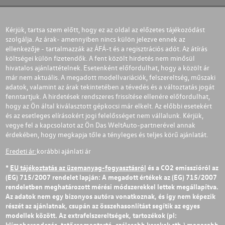
Kérjük, tartsa szem előtt, hogy ez az oldal az előzetes tájékozódást
szolgálja. Az árak- amennyiben nincs külön jelezve ennek az
ellenkezője - tartalmazzák az ÁFÁ-t és a regisztrációs adót. Az átírás
költségei külön fizetendők. A fent közölt hirdetés nem minősül
hivatalos ajánlattételnek. Esetenként előfordulhat, hogy a közölt ár
már nem aktuális. A megadott modellvariációk, felszereltség, műszaki
adatok, valamint az árak tekintetében a tévedés és a változtatás jogát
fenntartjuk. A hirdetések rendszeres frissítése ellenére előfordulhat,
hogy az Ön által kiválasztott gépkocsi már elkelt. Az előbbi esetekért
és az esetleges elírásokért jogi felelősséget nem vállalunk. Kérjük,
vegye fel a kapcsolatot az Ön Das WeltAuto-partnerével annak
érdekében, hogy megkapja tőle a tényleges és teljes körű ajánlatát.
Eredeti ár:
korábbi ajánlati ár
*
EU tájékoztatás az üzemanyag-fogyasztásról
és a CO2 emisszióról az
(EG) 715/2007 rendelet lapján: A megadott értékek az (EG) 715/2007
rendeletben meghatározott mérési módszerekkel lettek megállapítva.
Az adatok nem egy bizonyos autóra vonatkoznak, és így nem képezik
részét az ajánlatnak, csupán az összehasonlítást segítik az egyes
modellek között. Az extrafelszereltségek, tartozékok (pl:
klímaberendezés, tetőcsomagtartó, szélesebb kerekek stb.) magasabb