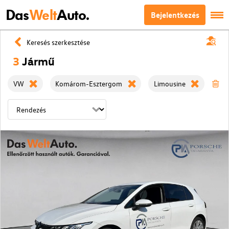
Das
Welt
Auto.
Bejelentkezés
Keresés szerkesztése
3
Jármű
VW
Komárom-Esztergom
Limousine
Sz