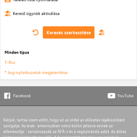
Kereső ügynök aktiválása
Keresés szerkesztése
Minden típus
T-Roc
* Jogi nyilatkozatok megjelenítése
Facebook
YouTube
Kérjük, tartsa szem előtt, hogy ez az oldal az előzetes tájékozódást
szolgálja. Az árak- amennyiben nincs külön jelezve ennek az
ellenkezője - tartalmazzák az ÁFÁ-t és a regisztrációs adót. Az átírás