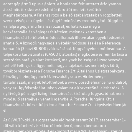
adott gépjármű típus ajánlott, a honlapon feltüntetett árfolyamon
átszámított kiskereskedelmi ár (bruttó) mellett kerültek
meghatározásra. A Finanszírozó a belső szabályzataiban rögzítettek
szerint elvégzett ügylet- és ügyfélminősítés eredményétől függően
vállalja a gépjármű finanszírozását, és határozza meg a
kockázatvállalás végleges feltételeit, melynek keretében a
finanszírozási feltételek módosulhatnak illetve akár egyéb fedezetet
írhat elő. A lízingdíj nagysága a vételár módosulása és a Referencia
kamatláb (3 havi BUBOR) változásának függvényében módosulhat. A
teljeskörű kárbiztosítás (CASCO biztosítás) megkötése és fenntartása a
szerződés hatálya alatt kötelező, melynek költsége a Lízingbevevőt
terheli! Felhívjuk a figyelmét, hogy a tájékoztatás nem teljes körű,
további részleteket a Porsche Finance Zrt. Általános Üzletszabályzata,
Pénzügyi Lízingügyletek Üzletszabályzata és Hirdetményei
tartalmazzák, melyek letölthetőek a
www.porschefinance.hu
oldalról,
vagy az Ügyfélszolgálatunkon valamint a Közvetítőnél elérhetőek. A
nyíltvégű pénzügyi lízing finanszírozást kizárólag fogyasztónak nem
minősülő személyek vehetik igénybe. A Porsche Hungária Kft. a
finanszírozás közvetítőjeként a Porsche Finance Zrt. képviseletében jár
el.
Az új WLTP-ciklus a jogszabályi előírások szerint 2017. szeptember 1-
től válik kötelezővé. Ekkortól minden újonnan bemutatott
személygépkocsi-modellt és -motort már a WLTP-szabvány szerint