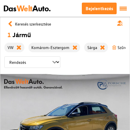
Das
Welt
Auto.
Bejelentkezés
Keresés szerkesztése
1
Jármű
VW
Komárom-Esztergom
Sárga
Szűrök 