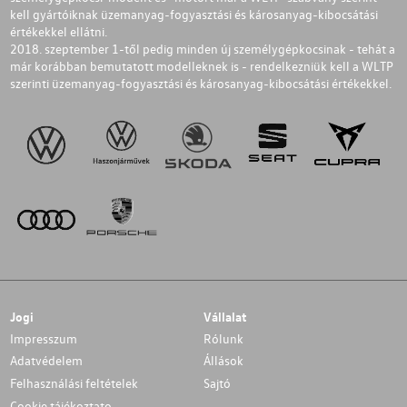
kell gyártóiknak üzemanyag-fogyasztási és károsanyag-kibocsátási
értékekkel ellátni.
2018. szeptember 1-től pedig minden új személygépkocsinak - tehát a
már korábban bemutatott modelleknek is - rendelkezniük kell a WLTP
szerinti üzemanyag-fogyasztási és károsanyag-kibocsátási értékekkel.
Jogi
Vállalat
Impresszum
Rólunk
Adatvédelem
Állások
Felhasználási feltételek
Sajtó
Cookie tájékoztato