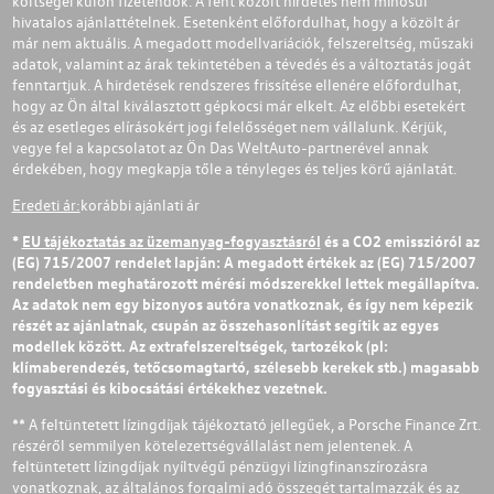
költségei külön fizetendők. A fent közölt hirdetés nem minősül
hivatalos ajánlattételnek. Esetenként előfordulhat, hogy a közölt ár
már nem aktuális. A megadott modellvariációk, felszereltség, műszaki
adatok, valamint az árak tekintetében a tévedés és a változtatás jogát
fenntartjuk. A hirdetések rendszeres frissítése ellenére előfordulhat,
hogy az Ön által kiválasztott gépkocsi már elkelt. Az előbbi esetekért
és az esetleges elírásokért jogi felelősséget nem vállalunk. Kérjük,
vegye fel a kapcsolatot az Ön Das WeltAuto-partnerével annak
érdekében, hogy megkapja tőle a tényleges és teljes körű ajánlatát.
Eredeti ár:
korábbi ajánlati ár
*
EU tájékoztatás az üzemanyag-fogyasztásról
és a CO2 emisszióról az
(EG) 715/2007 rendelet lapján: A megadott értékek az (EG) 715/2007
rendeletben meghatározott mérési módszerekkel lettek megállapítva.
Az adatok nem egy bizonyos autóra vonatkoznak, és így nem képezik
részét az ajánlatnak, csupán az összehasonlítást segítik az egyes
modellek között. Az extrafelszereltségek, tartozékok (pl:
klímaberendezés, tetőcsomagtartó, szélesebb kerekek stb.) magasabb
fogyasztási és kibocsátási értékekhez vezetnek.
** A feltüntetett lízingdíjak tájékoztató jellegűek, a Porsche Finance Zrt.
részéről semmilyen kötelezettségvállalást nem jelentenek. A
feltüntetett lízingdíjak nyíltvégű pénzügyi lízingfinanszírozásra
vonatkoznak, az általános forgalmi adó összegét tartalmazzák és az