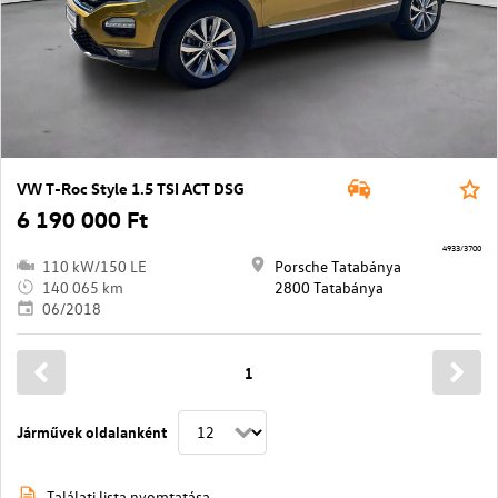
VW T-Roc Style 1.5 TSI ACT DSG
6 190 000 Ft
4933/3700
110 kW/150 LE
Porsche Tatabánya
140 065 km
2800 Tatabánya
06/2018
1
Járművek oldalanként
Találati lista nyomtatása