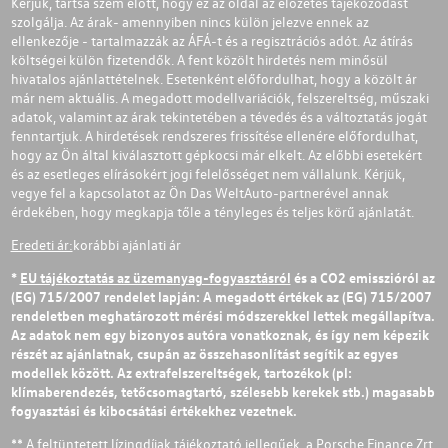
Kérjük, tartsa szem előtt, hogy ez az oldal az előzetes tájékozódást
szolgálja. Az árak- amennyiben nincs külön jelezve ennek az
ellenkezője - tartalmazzák az ÁFÁ-t és a regisztrációs adót. Az átírás
költségei külön fizetendők. A fent közölt hirdetés nem minősül
hivatalos ajánlattételnek. Esetenként előfordulhat, hogy a közölt ár
már nem aktuális. A megadott modellvariációk, felszereltség, műszaki
adatok, valamint az árak tekintetében a tévedés és a változtatás jogát
fenntartjuk. A hirdetések rendszeres frissítése ellenére előfordulhat,
hogy az Ön által kiválasztott gépkocsi már elkelt. Az előbbi esetekért
és az esetleges elírásokért jogi felelősséget nem vállalunk. Kérjük,
vegye fel a kapcsolatot az Ön Das WeltAuto-partnerével annak
érdekében, hogy megkapja tőle a tényleges és teljes körű ajánlatát.
Eredeti ár:
korábbi ajánlati ár
*
EU tájékoztatás az üzemanyag-fogyasztásról
és a CO2 emisszióról az
(EG) 715/2007 rendelet lapján: A megadott értékek az (EG) 715/2007
rendeletben meghatározott mérési módszerekkel lettek megállapítva.
Az adatok nem egy bizonyos autóra vonatkoznak, és így nem képezik
részét az ajánlatnak, csupán az összehasonlítást segítik az egyes
modellek között. Az extrafelszereltségek, tartozékok (pl:
klímaberendezés, tetőcsomagtartó, szélesebb kerekek stb.) magasabb
fogyasztási és kibocsátási értékekhez vezetnek.
** A feltüntetett lízingdíjak tájékoztató jellegűek, a Porsche Finance Zrt.