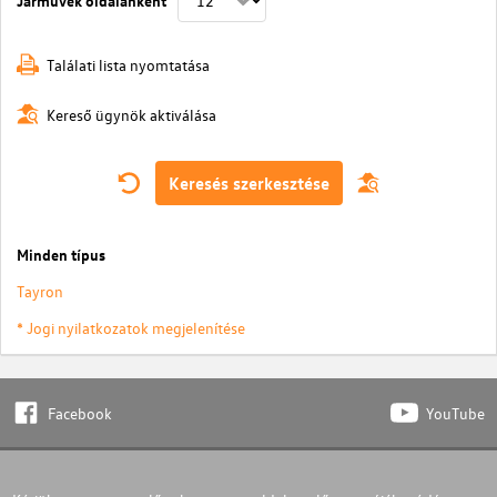
Találati lista nyomtatása
Kereső ügynök aktiválása
Keresés szerkesztése
Minden típus
Tayron
* Jogi nyilatkozatok megjelenítése
Facebook
YouTube