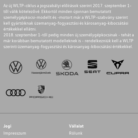
Az új WLTP-ciklus a jogszabályi előírások szerint 2017. szeptember 1-
től válik kötelezővé. Ekkortól minden újonnan bemutatott
személygépkocsi-modellt és -motort már a WLTP-szabvány szerint
kell gyártóiknak üzemanyag-fogyasztási és károsanyag-kibocsátási
értékekkel ellátni.
2018. szeptember 1-től pedig minden új személygépkocsinak - tehát a
már korábban bemutatott modelleknek is - rendelkezniük kell a WLTP
szerinti üzemanyag-fogyasztási és károsanyag-kibocsátási értékekkel.
Jogi
Vállalat
Impresszum
Rólunk