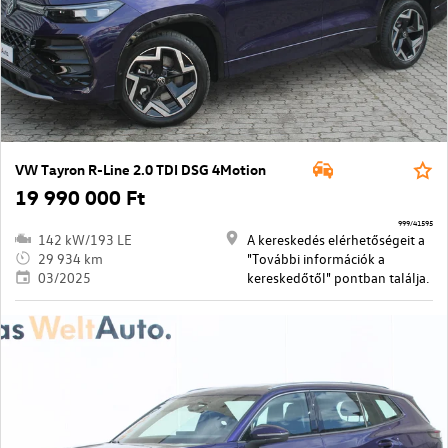
VW Tayron R-Line 2.0 TDI DSG 4Motion
19 990 000 Ft
999/41595
142 kW/193 LE
A kereskedés elérhetőségeit a
29 934 km
"További információk a
03/2025
kereskedőtől" pontban találja.