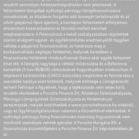
részéről semmilyen kötelezettségvállalást nem jelentenek. A
feltüntetett lízingdíjak nyíltvégű pénzügyi lízingfinanszírozásra
vonatkoznak, az általános forgalmi adó összegét tartalmazzák és az
adott gépjármű típus ajánlott, a honlapon feltüntetett árfolyamon
átszámított kiskereskedelmi ár (bruttó) mellett kerültek
meghatározásra. A Finanszírozó a belső szabályzataiban rögzítettek
szerint elvégzett ügylet- és ügyfélminősítés eredményétől függően
vállalja a gépjármű finanszírozását, és határozza meg a
kockázatvállalás végleges feltételeit, melynek keretében a
finanszírozási feltételek módosulhatnak illetve akár egyéb fedezetet
írhat elő. A lízingdíj nagysága a vételár módosulása és a Referencia
kamatláb (3 havi BUBOR) változásának függvényében módosulhat. A
teljeskörű kárbiztosítás (CASCO biztosítás) megkötése és fenntartása a
szerződés hatálya alatt kötelező, melynek költsége a Lízingbevevőt
terheli! Felhívjuk a figyelmét, hogy a tájékoztatás nem teljes körű,
további részleteket a Porsche Finance Zrt. Általános Üzletszabályzata,
Pénzügyi Lízingügyletek Üzletszabályzata és Hirdetményei
tartalmazzák, melyek letölthetőek a
www.porschefinance.hu
oldalról,
vagy az Ügyfélszolgálatunkon valamint a Közvetítőnél elérhetőek. A
nyíltvégű pénzügyi lízing finanszírozást kizárólag fogyasztónak nem
minősülő személyek vehetik igénybe. A Porsche Hungária Kft. a
finanszírozás közvetítőjeként a Porsche Finance Zrt. képviseletében jár
el.