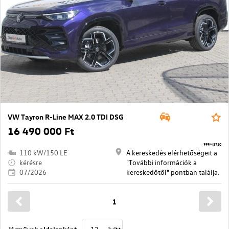
VW Tayron R-Line MAX 2.0 TDI DSG
16 490 000 Ft
999/43710
110 kW/150 LE
A kereskedés elérhetőségeit a
kérésre
"További információk a
07/2026
kereskedőtől" pontban találja.
1
Járművek oldalanként