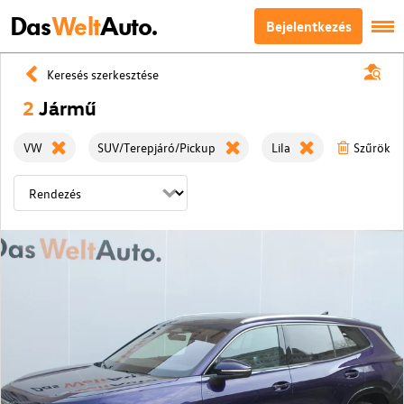
Das
Welt
Auto.
Bejelentkezés
Keresés szerkesztése
2
Jármű
VW
SUV/Terepjáró/Pickup
Lila
Szűrök tö