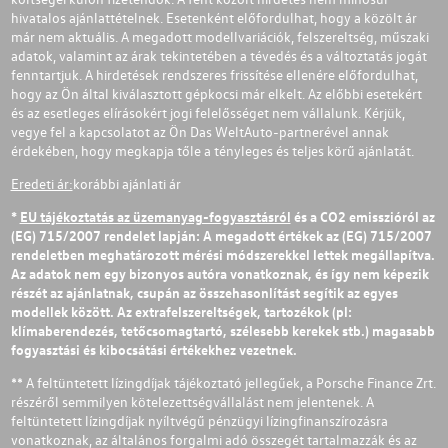
hivatalos ajánlattételnek. Esetenként előfordulhat, hogy a közölt ár
már nem aktuális. A megadott modellvariációk, felszereltség, műszaki
adatok, valamint az árak tekintetében a tévedés és a változtatás jogát
fenntartjuk. A hirdetések rendszeres frissítése ellenére előfordulhat,
hogy az Ön által kiválasztott gépkocsi már elkelt. Az előbbi esetekért
és az esetleges elírásokért jogi felelősséget nem vállalunk. Kérjük,
vegye fel a kapcsolatot az Ön Das WeltAuto-partnerével annak
érdekében, hogy megkapja tőle a tényleges és teljes körű ajánlatát.
Eredeti ár:
korábbi ajánlati ár
*
EU tájékoztatás az üzemanyag-fogyasztásról
és a CO2 emisszióról az
(EG) 715/2007 rendelet lapján: A megadott értékek az (EG) 715/2007
rendeletben meghatározott mérési módszerekkel lettek megállapítva.
Az adatok nem egy bizonyos autóra vonatkoznak, és így nem képezik
részét az ajánlatnak, csupán az összehasonlítást segítik az egyes
modellek között. Az extrafelszereltségek, tartozékok (pl:
klímaberendezés, tetőcsomagtartó, szélesebb kerekek stb.) magasabb
fogyasztási és kibocsátási értékekhez vezetnek.
** A feltüntetett lízingdíjak tájékoztató jellegűek, a Porsche Finance Zrt.
részéről semmilyen kötelezettségvállalást nem jelentenek. A
feltüntetett lízingdíjak nyíltvégű pénzügyi lízingfinanszírozásra
vonatkoznak, az általános forgalmi adó összegét tartalmazzák és az