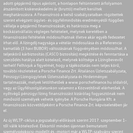
adott gépjármű típus ajánlott, a honlapon feltüntetett árfolyamon
átszámított kiskereskedelmi ár (bruttó) mellett kerültek
meghatározásra. A Finanszírozó a belső szabályzataiban rögzítettek
szerint elvégzett ügylet- és ügyfélminősítés eredményétől függően
vállalja a gépjármű finanszírozását, és határozza meg a
kockázatvállalás végleges feltételeit, melynek keretében a
finanszírozási feltételek módosulhatnak illetve akár egyéb fedezetet
írhat elő. A lízingdíj nagysága a vételár módosulása és a Referencia
kamatláb (3 havi BUBOR) változásának függvényében módosulhat. A
teljeskörű kárbiztosítás (CASCO biztosítás) megkötése és fenntartása a
szerződés hatálya alatt kötelező, melynek költsége a Lízingbevevőt
terheli! Felhívjuk a figyelmét, hogy a tájékoztatás nem teljes körű,
további részleteket a Porsche Finance Zrt. Általános Üzletszabályzata,
Pénzügyi Lízingügyletek Üzletszabályzata és Hirdetményei
tartalmazzák, melyek letölthetőek a
www.porschefinance.hu
oldalról,
vagy az Ügyfélszolgálatunkon valamint a Közvetítőnél elérhetőek. A
nyíltvégű pénzügyi lízing finanszírozást kizárólag fogyasztónak nem
minősülő személyek vehetik igénybe. A Porsche Hungária Kft. a
finanszírozás közvetítőjeként a Porsche Finance Zrt. képviseletében jár
el.
Az új WLTP-ciklus a jogszabályi előírások szerint 2017. szeptember 1-
től válik kötelezővé. Ekkortól minden újonnan bemutatott
személygépkocsi-modellt és -motort már a WLTP-szabvány szerint