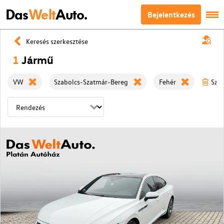
Das
Welt
Auto.
Bejelentkezés
Keresés szerkesztése
1
Jármű
VW
Szabolcs-Szatmár-Bereg
Fehér
Szűr