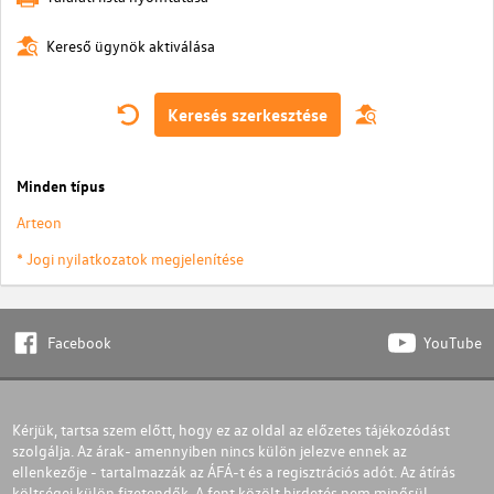
Kereső ügynök aktiválása
Keresés szerkesztése
Minden típus
Arteon
* Jogi nyilatkozatok megjelenítése
Facebook
YouTube
Kérjük, tartsa szem előtt, hogy ez az oldal az előzetes tájékozódást
szolgálja. Az árak- amennyiben nincs külön jelezve ennek az
ellenkezője - tartalmazzák az ÁFÁ-t és a regisztrációs adót. Az átírás
költségei külön fizetendők. A fent közölt hirdetés nem minősül