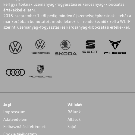
kell gyártóiknak üzemanyag-fogyasztási és károsanyag-kibocsátási
értékekkel ellátni.
2018. szeptember 1-től pedig minden új személygépkocsinak - tehát a
már korábban bemutatott modelleknek is - rendelkezniük kell a WLTP
szerinti üzemanyag-fogyasztási és károsanyag-kibocsátási értékekkel.
Jogi
Vállalat
Impresszum
Rólunk
Adatvédelem
Állások
Felhasználási feltételek
Sajtó
Cookie tájékoztato