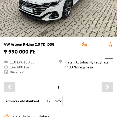
VW Arteon R-Line 2.0 TDI DSG
9 990 000 Ft
856/5895
110 kW/150 LE
Platán Autóház Nyíregyháza
166 600 km
4400 Nyíregyháza
04/2022
1
Járművek oldalanként
Találati lista nyomtatása