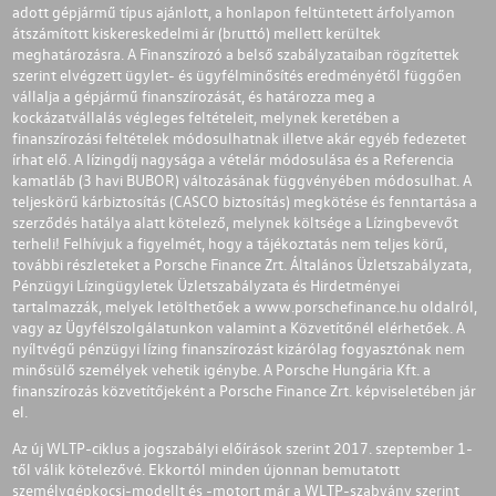
adott gépjármű típus ajánlott, a honlapon feltüntetett árfolyamon
átszámított kiskereskedelmi ár (bruttó) mellett kerültek
meghatározásra. A Finanszírozó a belső szabályzataiban rögzítettek
szerint elvégzett ügylet- és ügyfélminősítés eredményétől függően
vállalja a gépjármű finanszírozását, és határozza meg a
kockázatvállalás végleges feltételeit, melynek keretében a
finanszírozási feltételek módosulhatnak illetve akár egyéb fedezetet
írhat elő. A lízingdíj nagysága a vételár módosulása és a Referencia
kamatláb (3 havi BUBOR) változásának függvényében módosulhat. A
teljeskörű kárbiztosítás (CASCO biztosítás) megkötése és fenntartása a
szerződés hatálya alatt kötelező, melynek költsége a Lízingbevevőt
terheli! Felhívjuk a figyelmét, hogy a tájékoztatás nem teljes körű,
további részleteket a Porsche Finance Zrt. Általános Üzletszabályzata,
Pénzügyi Lízingügyletek Üzletszabályzata és Hirdetményei
tartalmazzák, melyek letölthetőek a
www.porschefinance.hu
oldalról,
vagy az Ügyfélszolgálatunkon valamint a Közvetítőnél elérhetőek. A
nyíltvégű pénzügyi lízing finanszírozást kizárólag fogyasztónak nem
minősülő személyek vehetik igénybe. A Porsche Hungária Kft. a
finanszírozás közvetítőjeként a Porsche Finance Zrt. képviseletében jár
el.
Az új WLTP-ciklus a jogszabályi előírások szerint 2017. szeptember 1-
től válik kötelezővé. Ekkortól minden újonnan bemutatott
személygépkocsi-modellt és -motort már a WLTP-szabvány szerint