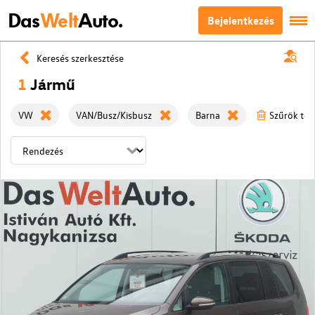
Das
Welt
Auto.
Bejelentkezés
Keresés szerkesztése
1
Jármű
VW
VAN/Busz/Kisbusz
Barna
Szűrök tör