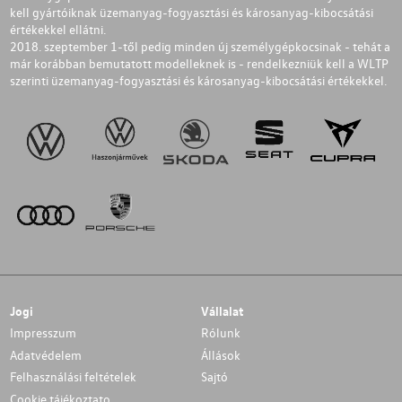
kell gyártóiknak üzemanyag-fogyasztási és károsanyag-kibocsátási
értékekkel ellátni.
2018. szeptember 1-től pedig minden új személygépkocsinak - tehát a
már korábban bemutatott modelleknek is - rendelkezniük kell a WLTP
szerinti üzemanyag-fogyasztási és károsanyag-kibocsátási értékekkel.
Jogi
Vállalat
Impresszum
Rólunk
Adatvédelem
Állások
Felhasználási feltételek
Sajtó
Cookie tájékoztato