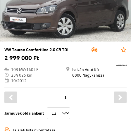
VW Touran Comfortline 2.0 CR TDi
2 999 000 Ft
4819/2465
103 kW/140 LE
Istiván Autó Kft.
234 025 km
8800 Nagykanizsa
10/2012
1
Járművek oldalanként
Találati lista nyomtatása