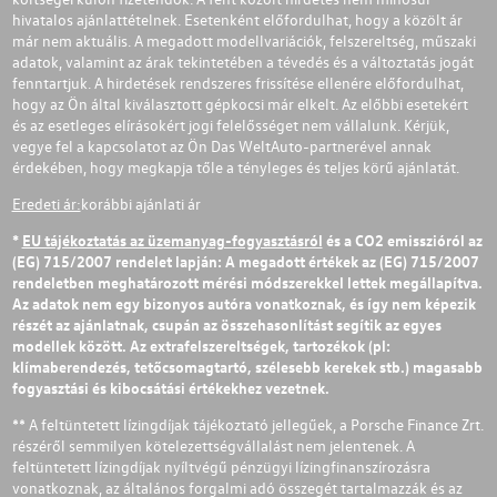
hivatalos ajánlattételnek. Esetenként előfordulhat, hogy a közölt ár
már nem aktuális. A megadott modellvariációk, felszereltség, műszaki
adatok, valamint az árak tekintetében a tévedés és a változtatás jogát
fenntartjuk. A hirdetések rendszeres frissítése ellenére előfordulhat,
hogy az Ön által kiválasztott gépkocsi már elkelt. Az előbbi esetekért
és az esetleges elírásokért jogi felelősséget nem vállalunk. Kérjük,
vegye fel a kapcsolatot az Ön Das WeltAuto-partnerével annak
érdekében, hogy megkapja tőle a tényleges és teljes körű ajánlatát.
Eredeti ár:
korábbi ajánlati ár
*
EU tájékoztatás az üzemanyag-fogyasztásról
és a CO2 emisszióról az
(EG) 715/2007 rendelet lapján: A megadott értékek az (EG) 715/2007
rendeletben meghatározott mérési módszerekkel lettek megállapítva.
Az adatok nem egy bizonyos autóra vonatkoznak, és így nem képezik
részét az ajánlatnak, csupán az összehasonlítást segítik az egyes
modellek között. Az extrafelszereltségek, tartozékok (pl:
klímaberendezés, tetőcsomagtartó, szélesebb kerekek stb.) magasabb
fogyasztási és kibocsátási értékekhez vezetnek.
** A feltüntetett lízingdíjak tájékoztató jellegűek, a Porsche Finance Zrt.
részéről semmilyen kötelezettségvállalást nem jelentenek. A
feltüntetett lízingdíjak nyíltvégű pénzügyi lízingfinanszírozásra
vonatkoznak, az általános forgalmi adó összegét tartalmazzák és az