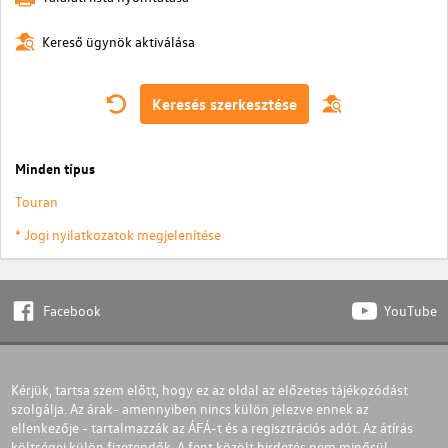
Kereső ügynök aktiválása
Keresés szerkesztése
Minden típus
Touran
* Jogi nyilatkozatok megjelenítése
Facebook
YouTube
Kérjük, tartsa szem előtt, hogy ez az oldal az előzetes tájékozódást
szolgálja. Az árak- amennyiben nincs külön jelezve ennek az
ellenkezője - tartalmazzák az ÁFÁ-t és a regisztrációs adót. Az átírás
költségei külön fizetendők. A fent közölt hirdetés nem minősül