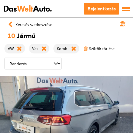
Das
Welt
Auto.
Bejelentkezés
Keresés szerkesztése
10
Jármű
VW
Vas
Kombi
Szűrök törlése