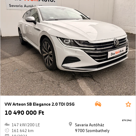
VW Arteon SB Elegance 2.0 TDI DSG
10 490 000 Ft
879/2942
147 kW/200 LE
Savaria Autóház
161 642 km
9700 Szombathely