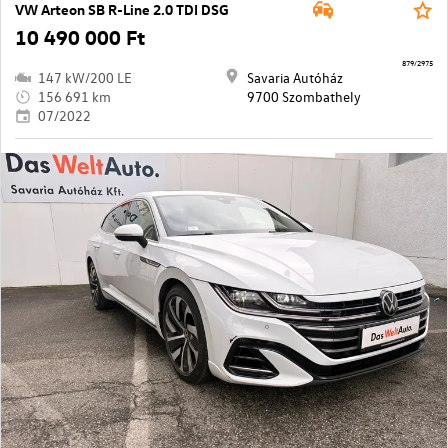
VW Arteon SB R-Line 2.0 TDI DSG
10 490 000 Ft
879/2975
147 kW/200 LE
Savaria Autóház
156 691 km
9700 Szombathely
07/2022