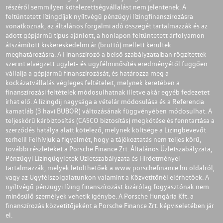
részéről semmilyen kötelezettségvállalást nem jelentenek. A
feltüntetett lízingdíjak nyíltvégű pénzügyi lízingfinanszírozásra
vonatkoznak, az általános forgalmi adó összegét tartalmazzák és az
adott gépjármű típus ajánlott, a honlapon feltüntetett árfolyamon
átszámított kiskereskedelmi ár (bruttó) mellett kerültek
meghatározásra. A Finanszírozó a belső szabályzataiban rögzítettek
szerint elvégzett ügylet- és ügyfélminősítés eredményétől függően
vállalja a gépjármű finanszírozását, és határozza meg a
kockázatvállalás végleges feltételeit, melynek keretében a
finanszírozási feltételek módosulhatnak illetve akár egyéb fedezetet
írhat elő. A lízingdíj nagysága a vételár módosulása és a Referencia
kamatláb (3 havi BUBOR) változásának függvényében módosulhat. A
teljeskörű kárbiztosítás (CASCO biztosítás) megkötése és fenntartása a
szerződés hatálya alatt kötelező, melynek költsége a Lízingbevevőt
terheli! Felhívjuk a figyelmét, hogy a tájékoztatás nem teljes körű,
további részleteket a Porsche Finance Zrt. Általános Üzletszabályzata,
Pénzügyi Lízingügyletek Üzletszabályzata és Hirdetményei
tartalmazzák, melyek letölthetőek a
www.porschefinance.hu
oldalról,
vagy az Ügyfélszolgálatunkon valamint a Közvetítőnél elérhetőek. A
nyíltvégű pénzügyi lízing finanszírozást kizárólag fogyasztónak nem
minősülő személyek vehetik igénybe. A Porsche Hungária Kft. a
finanszírozás közvetítőjeként a Porsche Finance Zrt. képviseletében jár
el.