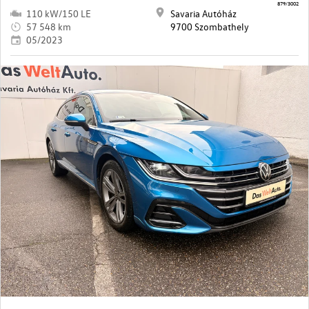
879/3002
110 kW/150 LE
Savaria Autóház
57 548 km
9700 Szombathely
05/2023