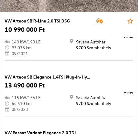
VW Arteon SB R-Line 2.0 TSI DSG
10 990 000 Ft
879/2965
140 kW/190 LE
Savaria Autóház
93 038 km
9700 Szombathely
09/2021
VW Arteon SB Elegance 1.4TSI Plug-In-Hybrid
13 490 000 Ft
879/2952
115 kW/156 LE
Savaria Autóház
64 510 km
9700 Szombathely
08/2023
VW Passat Variant Elegance 2.0 TDI