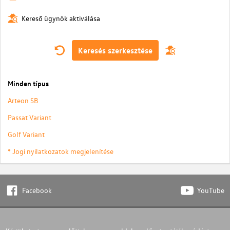
Kereső ügynök aktiválása
Keresés szerkesztése
Minden típus
Arteon SB
Passat Variant
Golf Variant
* Jogi nyilatkozatok megjelenítése
Facebook
YouTube