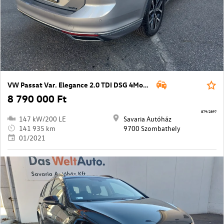
VW Passat Var. Elegance 2.0 TDI DSG 4Motion
8 790 000 Ft
879/2897
147 kW/200 LE
Savaria Autóház
141 935 km
9700 Szombathely
01/2021