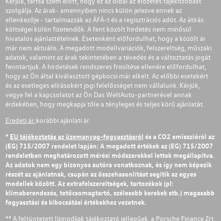
Kérjük, tartsa szem előtt, hogy ez az oldal az előzetes tájékozódást
szolgálja. Az árak- amennyiben nincs külön jelezve ennek az
ellenkezője - tartalmazzák az ÁFÁ-t és a regisztrációs adót. Az átírás
költségei külön fizetendők. A fent közölt hirdetés nem minősül
hivatalos ajánlattételnek. Esetenként előfordulhat, hogy a közölt ár
már nem aktuális. A megadott modellvariációk, felszereltség, műszaki
adatok, valamint az árak tekintetében a tévedés és a változtatás jogát
fenntartjuk. A hirdetések rendszeres frissítése ellenére előfordulhat,
hogy az Ön által kiválasztott gépkocsi már elkelt. Az előbbi esetekért
és az esetleges elírásokért jogi felelősséget nem vállalunk. Kérjük,
vegye fel a kapcsolatot az Ön Das WeltAuto-partnerével annak
érdekében, hogy megkapja tőle a tényleges és teljes körű ajánlatát.
Eredeti ár:
korábbi ajánlati ár
*
EU tájékoztatás az üzemanyag-fogyasztásról
és a CO2 emisszióról az
(EG) 715/2007 rendelet lapján: A megadott értékek az (EG) 715/2007
rendeletben meghatározott mérési módszerekkel lettek megállapítva.
Az adatok nem egy bizonyos autóra vonatkoznak, és így nem képezik
részét az ajánlatnak, csupán az összehasonlítást segítik az egyes
modellek között. Az extrafelszereltségek, tartozékok (pl:
klímaberendezés, tetőcsomagtartó, szélesebb kerekek stb.) magasabb
fogyasztási és kibocsátási értékekhez vezetnek.
** A feltüntetett lízingdíjak tájékoztató jellegűek, a Porsche Finance Zrt.