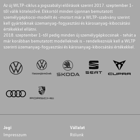
Az új WLTP-ciklus a jogszabályi előírások szerint 2017. szeptember 1-
től válik kötelezővé. Ekkortól minden újonnan bemutatott
személygépkocsi-modellt és -motort már a WLTP-szabvány szerint
kell gyártóiknak üzemanyag-fogyasztási és károsanyag-kibocsátási
értékekkel ellátni.
2018. szeptember 1-től pedig minden új személygépkocsinak - tehát a
már korábban bemutatott modelleknek is - rendelkezniük kell a WLTP
szerinti üzemanyag-fogyasztási és károsanyag-kibocsátási értékekkel.
Jogi
Vállalat
Impresszum
Rólunk