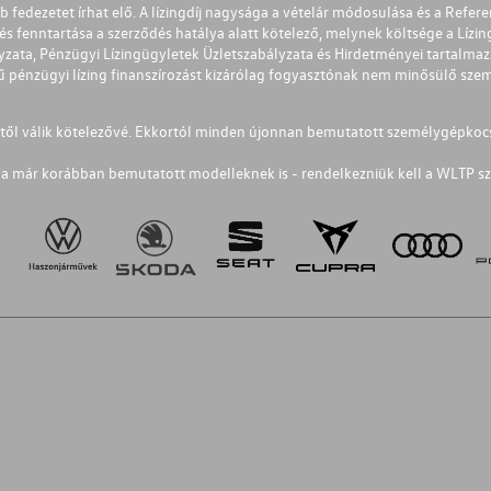
éb fedezetet írhat elő. A lízingdíj nagysága a vételár módosulása és a Re
s fenntartása a szerződés hatálya alatt kötelező, melynek költsége a Lízing
ályzata, Pénzügyi Lízingügyletek Üzletszabályzata és Hirdetményei tartalma
 pénzügyi lízing finanszírozást kizárólag fogyasztónak nem minősülő szemé
1-től válik kötelezővé. Ekkortól minden újonnan bemutatott személygépkoc
a már korábban bemutatott modelleknek is - rendelkezniük kell a WLTP sz