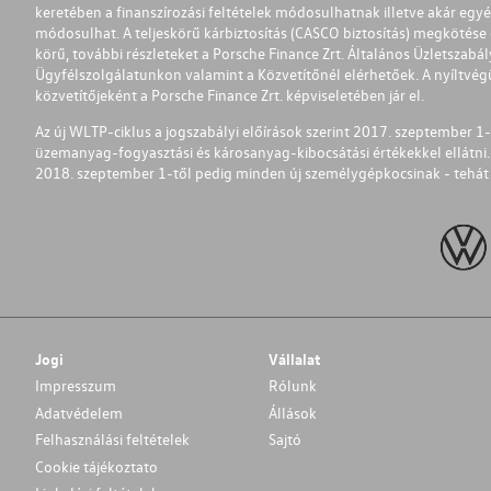
keretében a finanszírozási feltételek módosulhatnak illetve akár egy
módosulhat. A teljeskörű kárbiztosítás (CASCO biztosítás) megkötése é
körű, további részleteket a Porsche Finance Zrt. Általános Üzletszab
Ügyfélszolgálatunkon valamint a Közvetítőnél elérhetőek. A nyíltvégű
közvetítőjeként a Porsche Finance Zrt. képviseletében jár el.
Az új WLTP-ciklus a jogszabályi előírások szerint 2017. szeptember 
üzemanyag-fogyasztási és károsanyag-kibocsátási értékekkel ellátni.
2018. szeptember 1-től pedig minden új személygépkocsinak - tehát 
Jogi
Vállalat
Impresszum
Rólunk
Adatvédelem
Állások
Felhasználási feltételek
Sajtó
Cookie tájékoztato