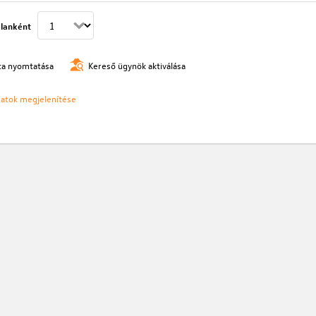
lanként
ista nyomtatása
Kereső ügynök aktiválása
ozatok megjelenítése