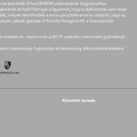
ferencia kamatláb (3 havi BUBOR) változásának függvényében
bevevőt terheli! Felhívjuk a figyelmét, hogy a tájékoztatás nem teljes
zzák, melyek letölthetőek a
www.porschefinance.hu
oldalról, vagy az
lyek vehetik igénybe. A Porsche Hungária Kft. a finanszírozás
si-modellt és -motort már a WLTP-szabvány szerint kell gyártóiknak
erinti üzemanyag-fogyasztási és károsanyag-kibocsátási értékekkel.
Közvetlen keresés