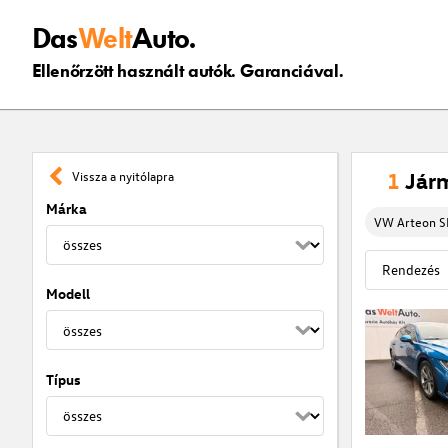
Das
Welt
Auto.
Ellenőrzött használt autók. Garanciával.
1
Jár
Vissza a nyitólapra
Márka
VW Arteon SB
Modell
Típus