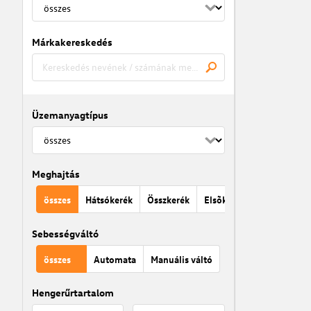
Márkakereskedés
Üzemanyagtípus
Meghajtás
összes
Hátsókerék
Összkerék
Elsõkerék
Sebességváltó
összes
Automata
Manuális váltó
Hengerűrtartalom