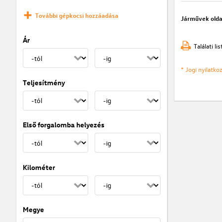
További gépkocsi hozzáadása
Járművek olda
Ár
Találati l
* Jogi nyilatk
Teljesítmény
Első forgalomba helyezés
Kilométer
Megye