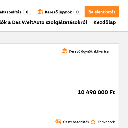
Bejelentkezés
ehasonlítás
0
Kereső ügynök
0
lók a Das WeltAuto szolgáltatásokról
Kezdőlap
Kereső ügynök aktiválása
10 490 000 Ft
Összehasonlítás
Kedvencek