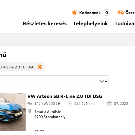
Kedvencek
0
Össz
Részletes keresés
Telephelyeink
Tudniva
mű
 R-Line 2.0 TDI DSG
VW Arteon SB R-Line 2.0 TDI DSG
147 kW/200 LE
156 691 km
07/2022
Savaria Autóház
9700 Szombathely
879/2975