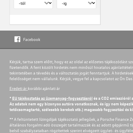
Facebook
Kérjük, tartsa szem előtt, hogy ez az oldal az előzetes tájékozódást sz
fizetendők. A fent közölt hirdetés nem minősül hivatalos ajánlattétel
tekintetében a tévedés és a változtatás jogát fenntartjuk. A hirdetések
felelősséget nem vállalunk. Kérjük, vegye fel a kapcsolatot az Ön Da
Eredeti ár:
korábbi ajánlati ár
*
EU tájékoztatás az üzemanyag-fogyasztásról
és a CO2 emisszióról 
Az adatok nem egy bizonyos autóra vonatkoznak, és így nem képezik r
tetőcsomagtartó, szélesebb kerekek stb.) magasabb fogyasztási és k
** A feltüntetett lízingdíjak tájékoztató jellegűek, a Porsche Finance 
általános forgalmi adó összegét tartalmazzák és az adott gépjármű tí
belső szabályzataiban rögzítettek szerint elvégzett ügylet- és ügyfé