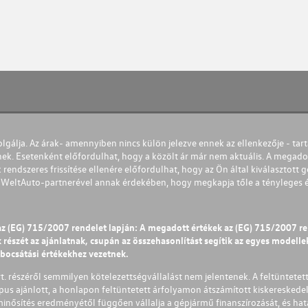
olgálja. Az árak- amennyiben nincs külön jelezve ennek az ellenkezője - tart
nek. Esetenként előfordulhat, hogy a közölt ár már nem aktuális. A megadot
 rendszeres frissítése ellenére előfordulhat, hogy az Ön által kiválasztott gé
s WeltAuto-partnerével annak érdekében, hogy megkapja tőle a tényleges és 
az (EG) 715/2007 rendelet lapján: A megadott értékek az (EG) 715/2007 r
észét az ajánlatnak, csupán az összehasonlítást segítik az egyes modellek 
ibocsátási értékekhez vezetnek.
Zrt. részéről semmilyen kötelezettségvállalást nem jelentenek. A feltüntetet
pus ajánlott, a honlapon feltüntetett árfolyamon átszámított kiskereskedel
lminősítés eredményétől függően vállalja a gépjármű finanszírozását, és hat