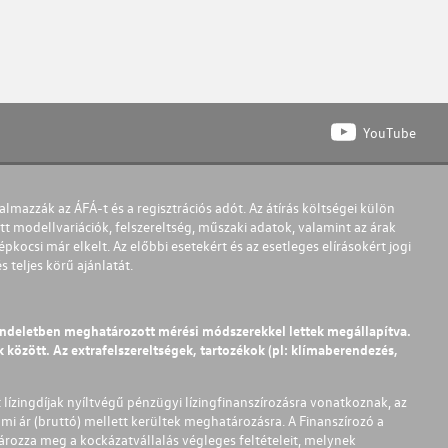
YouTube
almazzák az ÁFÁ-t és a regisztrációs adót. Az átírás költségei külön
t modellvariációk, felszereltség, műszaki adatok, valamint az árak
pkocsi már elkelt. Az előbbi esetekért és az esetleges elírásokért jogi
teljes körű ajánlatát.
endeletben meghatározott mérési módszerekkel lettek megállapítva.
között. Az extrafelszereltségek, tartozékok (pl: klímaberendezés,
t lízingdíjak nyíltvégű pénzügyi lízingfinanszírozásra vonatkoznak, az
mi ár (bruttó) mellett kerültek meghatározásra. A Finanszírozó a
ározza meg a kockázatvállalás végleges feltételeit, melynek