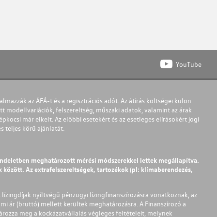
YouTube
almazzák az ÁFÁ-t és a regisztrációs adót. Az átírás költségei külön
t modellvariációk, felszereltség, műszaki adatok, valamint az árak
pkocsi már elkelt. Az előbbi esetekért és az esetleges elírásokért jogi
teljes körű ajánlatát.
endeletben meghatározott mérési módszerekkel lettek megállapítva.
között. Az extrafelszereltségek, tartozékok (pl: klímaberendezés,
t lízingdíjak nyíltvégű pénzügyi lízingfinanszírozásra vonatkoznak, az
mi ár (bruttó) mellett kerültek meghatározásra. A Finanszírozó a
ározza meg a kockázatvállalás végleges feltételeit, melynek