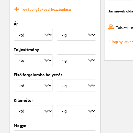
További gépkocsi hozzáadása
Járművek olda
Ár
Találati l
* Jogi nyilatk
Teljesítmény
Első forgalomba helyezés
Kilométer
Megye