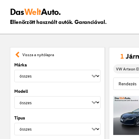
Das
Welt
Auto.
Ellenőrzött használt autók. Garanciával.
1
Jár
Vissza a nyitólapra
Márka
VW Arteon El
Modell
Típus