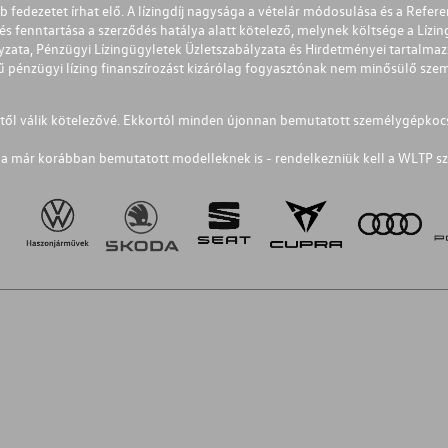
éb fedezetet írhat elő. A lízingdíj nagysága a vételár módosulása és a Re
s fenntartása a szerződés hatálya alatt kötelező, melynek költsége a Lízing
ályzata, Pénzügyi Lízingügyletek Üzletszabályzata és Hirdetményei tartalma
 pénzügyi lízing finanszírozást kizárólag fogyasztónak nem minősülő szemé
1-től válik kötelezővé. Ekkortól minden újonnan bemutatott személygépkoc
a már korábban bemutatott modelleknek is - rendelkezniük kell a WLTP sz