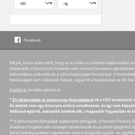
Facebook
Kérjük, tartsa szem előtt, hogy ez az oldal az előzetes tájékozódást sz
fizetendők. A fent közölt hirdetés nem minősül hivatalos ajánlattétel
tekintetében a tévedés és a változtatás jogát fenntartjuk. A hirdetések
felelősséget nem vállalunk. Kérjük, vegye fel a kapcsolatot az Ön Da
Eredeti ár:
korábbi ajánlati ár
*
EU tájékoztatás az üzemanyag-fogyasztásról
és a CO2 emisszióról 
Az adatok nem egy bizonyos autóra vonatkoznak, és így nem képezik r
tetőcsomagtartó, szélesebb kerekek stb.) magasabb fogyasztási és k
** A feltüntetett lízingdíjak tájékoztató jellegűek, a Porsche Finance 
általános forgalmi adó összegét tartalmazzák és az adott gépjármű tí
belső szabályzataiban rögzítettek szerint elvégzett ügylet- és ügyfé