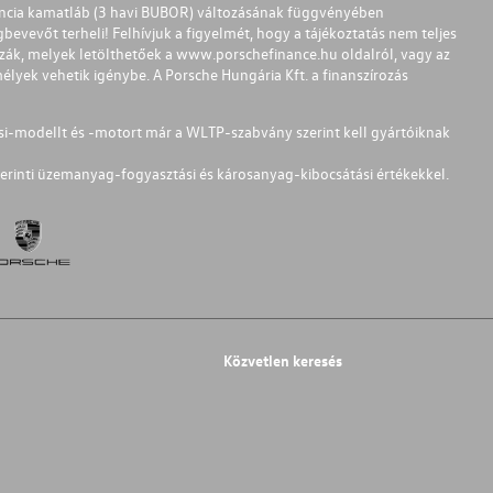
ferencia kamatláb (3 havi BUBOR) változásának függvényében
bevevőt terheli! Felhívjuk a figyelmét, hogy a tájékoztatás nem teljes
zzák, melyek letölthetőek a
www.porschefinance.hu
oldalról, vagy az
lyek vehetik igénybe. A Porsche Hungária Kft. a finanszírozás
si-modellt és -motort már a WLTP-szabvány szerint kell gyártóiknak
erinti üzemanyag-fogyasztási és károsanyag-kibocsátási értékekkel.
Közvetlen keresés