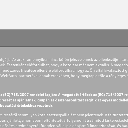
olgálja. Az árak- amennyiben nincs külön jelezve ennek az ellenkezője - tart
nek. Esetenként előfordulhat, hogy a közölt ár már nem aktuális. A megadot
 rendszeres frissítése ellenére előfordulhat, hogy az Ön által kiválasztott gé
s WeltAuto-partnerével annak érdekében, hogy megkapja tőle a tényleges és 
az (EG) 715/2007 rendelet lapján: A megadott értékek az (EG) 715/2007 r
észét az ajánlatnak, csupán az összehasonlítást segítik az egyes modellek 
ibocsátási értékekhez vezetnek.
Zrt. részéről semmilyen kötelezettségvállalást nem jelentenek. A feltüntetet
pus ajánlott, a honlapon feltüntetett árfolyamon átszámított kiskereskedel
lminősítés eredményétől függően vállalja a gépjármű finanszírozását, és hat