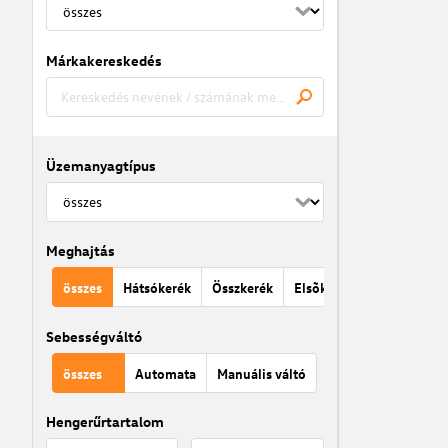
Márkakereskedés
Üzemanyagtípus
Meghajtás
összes
Hátsókerék
Összkerék
Elsõkerék
Sebességváltó
összes
Automata
Manuális váltó
Hengerűrtartalom