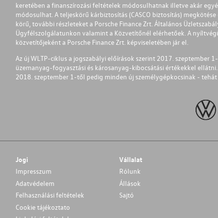
keretében a finanszírozási feltételek módosulhatnak illetve akár egy
módosulhat. A teljeskörű kárbiztosítás (CASCO biztosítás) megkötése é
körű, további részleteket a Porsche Finance Zrt. Általános Üzletszab
Ügyfélszolgálatunkon valamint a Közvetítőnél elérhetőek. A nyíltvégű
közvetítőjeként a Porsche Finance Zrt. képviseletében jár el.
Az új WLTP-ciklus a jogszabályi előírások szerint 2017. szeptember 
üzemanyag-fogyasztási és károsanyag-kibocsátási értékekkel ellátni.
2018. szeptember 1-től pedig minden új személygépkocsinak - tehát 
Jogi
Vállalat
Impresszum
Rólunk
Adatvédelem
Állások
Felhasználási feltételek
Sajtó
Cookie tájékoztato