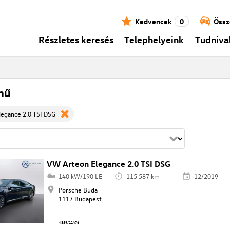
Kedvencek
0
Össz
Részletes keresés
Telephelyeink
Tudniva
mű
egance 2.0 TSI DSG
VW Arteon Elegance 2.0 TSI DSG
140 kW/190 LE
115 587 km
12/2019
Porsche Buda
1117 Budapest
4859/11476