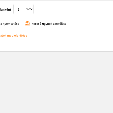
lanként
ista nyomtatása
Kereső ügynök aktiválása
ozatok megjelenítése