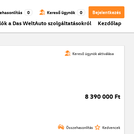
Bejelentkezés
ehasonlítás
0
Kereső ügynök
0
lók a Das WeltAuto szolgáltatásokról
Kezdőlap
Kereső ügynök aktiválása
8 390 000 Ft
Összehasonlítás
Kedvencek