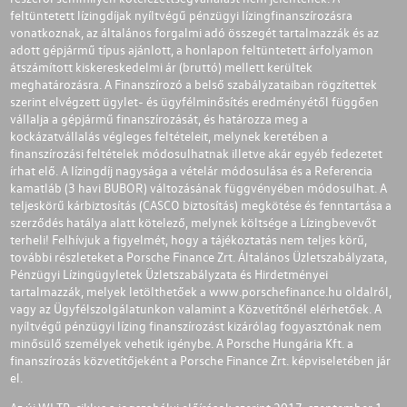
feltüntetett lízingdíjak nyíltvégű pénzügyi lízingfinanszírozásra
vonatkoznak, az általános forgalmi adó összegét tartalmazzák és az
adott gépjármű típus ajánlott, a honlapon feltüntetett árfolyamon
átszámított kiskereskedelmi ár (bruttó) mellett kerültek
meghatározásra. A Finanszírozó a belső szabályzataiban rögzítettek
szerint elvégzett ügylet- és ügyfélminősítés eredményétől függően
vállalja a gépjármű finanszírozását, és határozza meg a
kockázatvállalás végleges feltételeit, melynek keretében a
finanszírozási feltételek módosulhatnak illetve akár egyéb fedezetet
írhat elő. A lízingdíj nagysága a vételár módosulása és a Referencia
kamatláb (3 havi BUBOR) változásának függvényében módosulhat. A
teljeskörű kárbiztosítás (CASCO biztosítás) megkötése és fenntartása a
szerződés hatálya alatt kötelező, melynek költsége a Lízingbevevőt
terheli! Felhívjuk a figyelmét, hogy a tájékoztatás nem teljes körű,
további részleteket a Porsche Finance Zrt. Általános Üzletszabályzata,
Pénzügyi Lízingügyletek Üzletszabályzata és Hirdetményei
tartalmazzák, melyek letölthetőek a
www.porschefinance.hu
oldalról,
vagy az Ügyfélszolgálatunkon valamint a Közvetítőnél elérhetőek. A
nyíltvégű pénzügyi lízing finanszírozást kizárólag fogyasztónak nem
minősülő személyek vehetik igénybe. A Porsche Hungária Kft. a
finanszírozás közvetítőjeként a Porsche Finance Zrt. képviseletében jár
el.