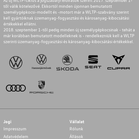
Az új WLTP-ciklus a jogszabályi előírások szerint 2017. szeptember 1-
től válik kötelezővé. Ekkortól minden újonnan bemutatott
személygépkocsi-modellt és -motort már a WLTP-szabvány szerint
kell gyártóiknak üzemanyag-fogyasztási és károsanyag-kibocsátási
értékekkel ellátni.
2018. szeptember 1-től pedig minden új személygépkocsinak - tehát a
már korábban bemutatott modelleknek is - rendelkezniük kell a WLTP
szerinti üzemanyag-fogyasztási és károsanyag-kibocsátási értékekkel.
Jogi
Vállalat
Impresszum
Rólunk
Adatvédelem
Állások