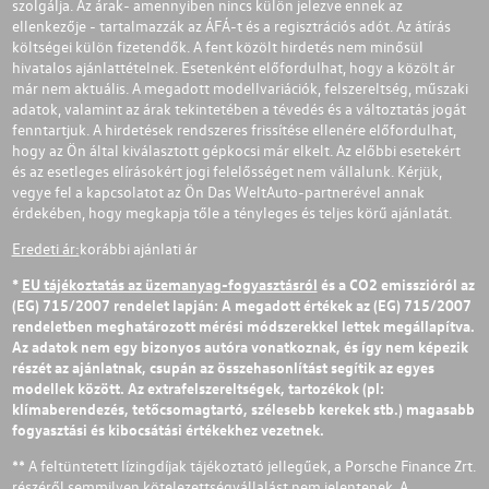
szolgálja. Az árak- amennyiben nincs külön jelezve ennek az
ellenkezője - tartalmazzák az ÁFÁ-t és a regisztrációs adót. Az átírás
költségei külön fizetendők. A fent közölt hirdetés nem minősül
hivatalos ajánlattételnek. Esetenként előfordulhat, hogy a közölt ár
már nem aktuális. A megadott modellvariációk, felszereltség, műszaki
adatok, valamint az árak tekintetében a tévedés és a változtatás jogát
fenntartjuk. A hirdetések rendszeres frissítése ellenére előfordulhat,
hogy az Ön által kiválasztott gépkocsi már elkelt. Az előbbi esetekért
és az esetleges elírásokért jogi felelősséget nem vállalunk. Kérjük,
vegye fel a kapcsolatot az Ön Das WeltAuto-partnerével annak
érdekében, hogy megkapja tőle a tényleges és teljes körű ajánlatát.
Eredeti ár:
korábbi ajánlati ár
*
EU tájékoztatás az üzemanyag-fogyasztásról
és a CO2 emisszióról az
(EG) 715/2007 rendelet lapján: A megadott értékek az (EG) 715/2007
rendeletben meghatározott mérési módszerekkel lettek megállapítva.
Az adatok nem egy bizonyos autóra vonatkoznak, és így nem képezik
részét az ajánlatnak, csupán az összehasonlítást segítik az egyes
modellek között. Az extrafelszereltségek, tartozékok (pl:
klímaberendezés, tetőcsomagtartó, szélesebb kerekek stb.) magasabb
fogyasztási és kibocsátási értékekhez vezetnek.
** A feltüntetett lízingdíjak tájékoztató jellegűek, a Porsche Finance Zrt.
részéről semmilyen kötelezettségvállalást nem jelentenek. A