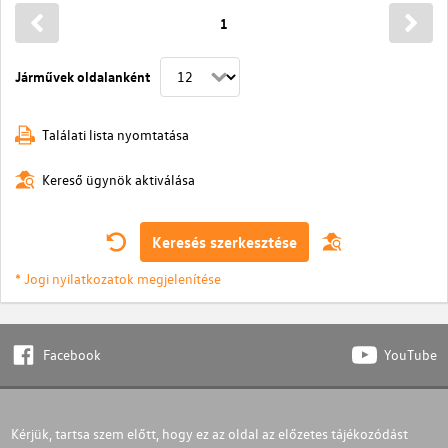
1
Járművek oldalanként
Találati lista nyomtatása
Kereső ügynök aktiválása
Keresés szerkesztése
* Jogi nyilatkozatok megjelenítése
Facebook
YouTube
Kérjük, tartsa szem előtt, hogy ez az oldal az előzetes tájékozódást