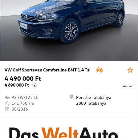
VW Golf Sportsvan Comfortline BMT 1.4 Tsi
4 490 000 Ft
4 690 000 Ft
i
4933/3677
92 kW/125 LE
Porsche Tatabánya
141 750 km
2800 Tatabánya
08/2016