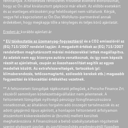
fenntartjuk. A hirdetések rendszeres frissítése ellenére előfordulhat,
hogy az Ön által kiválasztott gépkocsi már elkelt. Az előbbi esetekért
és az esetleges elírásokért jogi felelősséget nem vállalunk. Kérjük,
vegye fel a kapcsolatot az Ön Das WeltAuto-partnerével annak
érdekében, hogy megkapja tőle a tényleges és teljes körű ajánlatát.
Eredeti ár:
korábbi ajánlati ár
*
EU tájékoztatás az üzemanyag-fogyasztásról
és a CO2 emisszióról az
(EG) 715/2007 rendelet lapján: A megadott értékek az (EG) 715/2007
rendeletben meghatározott mérési módszerekkel lettek megállapítva.
Az adatok nem egy bizonyos autóra vonatkoznak, és így nem képezik
részét az ajánlatnak, csupán az összehasonlítást segítik az egyes
modellek között. Az extrafelszereltségek, tartozékok (pl:
klímaberendezés, tetőcsomagtartó, szélesebb kerekek stb.) magasabb
fogyasztási és kibocsátási értékekhez vezetnek.
** A feltüntetett lízingdíjak tájékoztató jellegűek, a Porsche Finance Zrt.
részéről semmilyen kötelezettségvállalást nem jelentenek. A
feltüntetett lízingdíjak nyíltvégű pénzügyi lízingfinanszírozásra
vonatkoznak, az általános forgalmi adó összegét tartalmazzák és az
adott gépjármű típus ajánlott, a honlapon feltüntetett árfolyamon
átszámított kiskereskedelmi ár (bruttó) mellett kerültek
meghatározásra. A Finanszírozó a belső szabályzataiban rögzítettek
szerint elvégzett ügylet- és ügyfélminősítés eredményétől függően