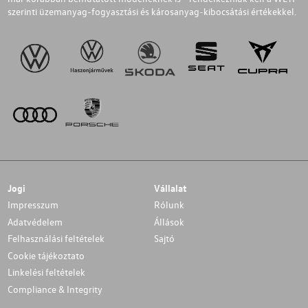
szerinti üzemanyag-fogyasztási és károsanyag-kibocsátási értékekkel.
Jogi
Vállalat
Impresszum
Rólunk
Adatvédelem
Állások
Felhasználási feltételek
Sajtó
Cookie tájékoztato
Linkelési feltételek
Compliance & Integrity