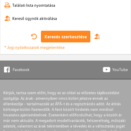
Találati lista nyomtatása
Kereső ügynök aktiválása
Keresés szerkesztése
* Jogi nyilatkozatok megjelenítése
Facebook
YouTube
Kérjük, tartsa szem előtt, hogy ez az oldal az előzetes tájékozódást
szolgálja. Az árak- amennyiben nincs külön jelezve ennek az
ellenkezője - tartalmazzák az ÁFÁ-t és a regisztrációs adót. Az átírás
költségei külön fizetendők. A fent közölt hirdetés nem minősül
hivatalos ajánlattételnek. Esetenként előfordulhat, hogy a közölt ár
már nem aktuális. A megadott modellvariációk, felszereltség, műszaki
adatok, valamint az árak tekintetében a tévedés és a változtatás jogát