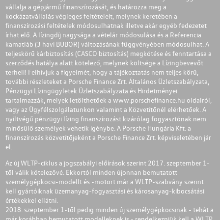
vállalja a gépjármű finanszírozását, és határozza meg a
kockázatvállalás végleges feltételeit, melynek keretében a
finanszírozási feltételek módosulhatnak illetve akár egyéb fedezetet
írhat elő. A lízingdíj nagysága a vételár módosulása és a Referencia
kamatláb (3 havi BUBOR) változásának függvényében módosulhat. A
teljeskörű kárbiztosítás (CASCO biztosítás) megkötése és fenntartása a
szerződés hatálya alatt kötelező, melynek költsége a Lízingbevevőt
terheli! Felhívjuk a figyelmét, hogy a tájékoztatás nem teljes körű,
további részleteket a Porsche Finance Zrt. Általános Üzletszabályzata,
Pénzügyi Lízingügyletek Üzletszabályzata és Hirdetményei
tartalmazzák, melyek letölthetőek a
www.porschefinance.hu
oldalról,
vagy az Ügyfélszolgálatunkon valamint a Közvetítőnél elérhetőek. A
nyíltvégű pénzügyi lízing finanszírozást kizárólag fogyasztónak nem
minősülő személyek vehetik igénybe. A Porsche Hungária Kft. a
finanszírozás közvetítőjeként a Porsche Finance Zrt. képviseletében jár
el.
Az új WLTP-ciklus a jogszabályi előírások szerint 2017. szeptember 1-
től válik kötelezővé. Ekkortól minden újonnan bemutatott
személygépkocsi-modellt és -motort már a WLTP-szabvány szerint
kell gyártóiknak üzemanyag-fogyasztási és károsanyag-kibocsátási
értékekkel ellátni.
2018. szeptember 1-től pedig minden új személygépkocsinak - tehát a
már korábban bemutatott modelleknek is - rendelkezniük kell a WLTP