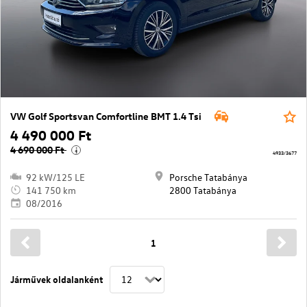
VW Golf Sportsvan Comfortline BMT 1.4 Tsi
4 490 000 Ft
4 690 000 Ft
i
4933/3677
92 kW/125 LE
Porsche Tatabánya
141 750 km
2800 Tatabánya
08/2016
1
Járművek oldalanként