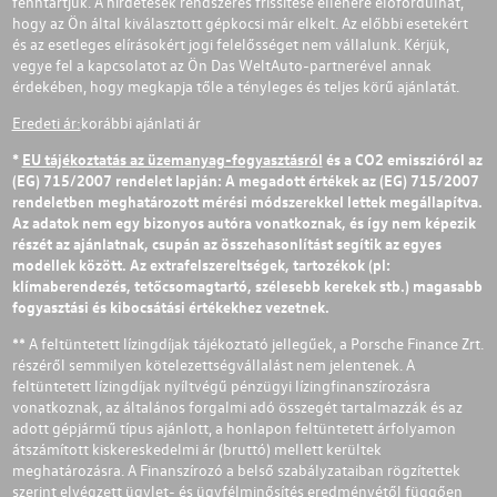
fenntartjuk. A hirdetések rendszeres frissítése ellenére előfordulhat,
hogy az Ön által kiválasztott gépkocsi már elkelt. Az előbbi esetekért
és az esetleges elírásokért jogi felelősséget nem vállalunk. Kérjük,
vegye fel a kapcsolatot az Ön Das WeltAuto-partnerével annak
érdekében, hogy megkapja tőle a tényleges és teljes körű ajánlatát.
Eredeti ár:
korábbi ajánlati ár
*
EU tájékoztatás az üzemanyag-fogyasztásról
és a CO2 emisszióról az
(EG) 715/2007 rendelet lapján: A megadott értékek az (EG) 715/2007
rendeletben meghatározott mérési módszerekkel lettek megállapítva.
Az adatok nem egy bizonyos autóra vonatkoznak, és így nem képezik
részét az ajánlatnak, csupán az összehasonlítást segítik az egyes
modellek között. Az extrafelszereltségek, tartozékok (pl:
klímaberendezés, tetőcsomagtartó, szélesebb kerekek stb.) magasabb
fogyasztási és kibocsátási értékekhez vezetnek.
** A feltüntetett lízingdíjak tájékoztató jellegűek, a Porsche Finance Zrt.
részéről semmilyen kötelezettségvállalást nem jelentenek. A
feltüntetett lízingdíjak nyíltvégű pénzügyi lízingfinanszírozásra
vonatkoznak, az általános forgalmi adó összegét tartalmazzák és az
adott gépjármű típus ajánlott, a honlapon feltüntetett árfolyamon
átszámított kiskereskedelmi ár (bruttó) mellett kerültek
meghatározásra. A Finanszírozó a belső szabályzataiban rögzítettek
szerint elvégzett ügylet- és ügyfélminősítés eredményétől függően