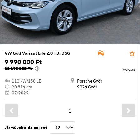
VW Golf Variant Life 2.0 TDI DSG
9 990 000 Ft
11 190 000 Ft
i
4907/11376
110 kW/150 LE
Porsche Győr
20 814 km
9024 Győr
07/2025
1
Járművek oldalanként