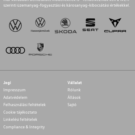
szerinti üzemanyag-fogyasztási és károsanyag-kibocsátási értékekkel.
Jogi
Vállalat
Impresszum
Rólunk
Adatvédelem
Állások
Felhasználási feltételek
Sajtó
Cookie tájékoztato
Linkelési feltételek
Compliance & Integrity