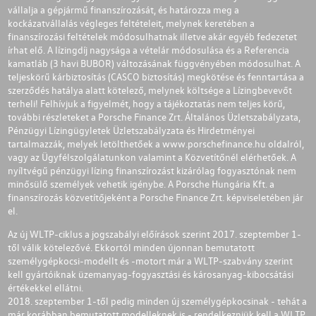
vállalja a gépjármű finanszírozását, és határozza meg a
kockázatvállalás végleges feltételeit, melynek keretében a
finanszírozási feltételek módosulhatnak illetve akár egyéb fedezetet
írhat elő. A lízingdíj nagysága a vételár módosulása és a Referencia
kamatláb (3 havi BUBOR) változásának függvényében módosulhat. A
teljeskörű kárbiztosítás (CASCO biztosítás) megkötése és fenntartása a
szerződés hatálya alatt kötelező, melynek költsége a Lízingbevevőt
terheli! Felhívjuk a figyelmét, hogy a tájékoztatás nem teljes körű,
további részleteket a Porsche Finance Zrt. Általános Üzletszabályzata,
Pénzügyi Lízingügyletek Üzletszabályzata és Hirdetményei
tartalmazzák, melyek letölthetőek a
www.porschefinance.hu
oldalról,
vagy az Ügyfélszolgálatunkon valamint a Közvetítőnél elérhetőek. A
nyíltvégű pénzügyi lízing finanszírozást kizárólag fogyasztónak nem
minősülő személyek vehetik igénybe. A Porsche Hungária Kft. a
finanszírozás közvetítőjeként a Porsche Finance Zrt. képviseletében jár
el.
Az új WLTP-ciklus a jogszabályi előírások szerint 2017. szeptember 1-
től válik kötelezővé. Ekkortól minden újonnan bemutatott
személygépkocsi-modellt és -motort már a WLTP-szabvány szerint
kell gyártóiknak üzemanyag-fogyasztási és károsanyag-kibocsátási
értékekkel ellátni.
2018. szeptember 1-től pedig minden új személygépkocsinak - tehát a
már korábban bemutatott modelleknek is - rendelkezniük kell a WLTP