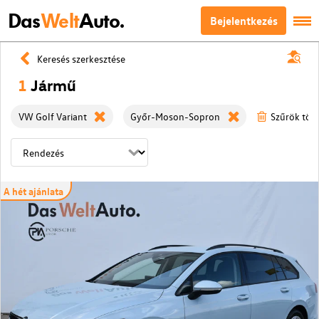
Das
Welt
Auto.
Bejelentkezés
Keresés szerkesztése
1
Jármű
VW Golf Variant
Győr-Moson-Sopron
Szűrök törl
A hét ajánlata