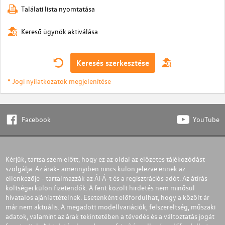
Találati lista nyomtatása
Kereső ügynök aktiválása
Keresés szerkesztése
* Jogi nyilatkozatok megjelenítése
Facebook
YouTube
Kérjük, tartsa szem előtt, hogy ez az oldal az előzetes tájékozódást
szolgálja. Az árak- amennyiben nincs külön jelezve ennek az
ellenkezője - tartalmazzák az ÁFÁ-t és a regisztrációs adót. Az átírás
költségei külön fizetendők. A fent közölt hirdetés nem minősül
hivatalos ajánlattételnek. Esetenként előfordulhat, hogy a közölt ár
már nem aktuális. A megadott modellvariációk, felszereltség, műszaki
adatok, valamint az árak tekintetében a tévedés és a változtatás jogát