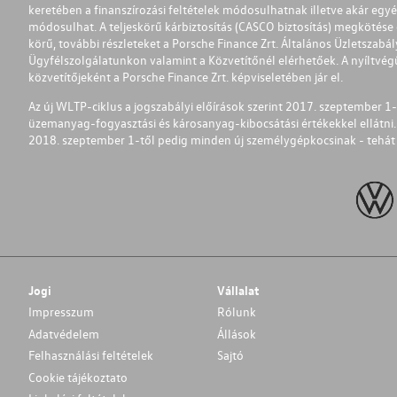
keretében a finanszírozási feltételek módosulhatnak illetve akár egy
módosulhat. A teljeskörű kárbiztosítás (CASCO biztosítás) megkötése é
körű, további részleteket a Porsche Finance Zrt. Általános Üzletszab
Ügyfélszolgálatunkon valamint a Közvetítőnél elérhetőek. A nyíltvégű
közvetítőjeként a Porsche Finance Zrt. képviseletében jár el.
Az új WLTP-ciklus a jogszabályi előírások szerint 2017. szeptember 
üzemanyag-fogyasztási és károsanyag-kibocsátási értékekkel ellátni.
2018. szeptember 1-től pedig minden új személygépkocsinak - tehát 
Jogi
Vállalat
Impresszum
Rólunk
Adatvédelem
Állások
Felhasználási feltételek
Sajtó
Cookie tájékoztato