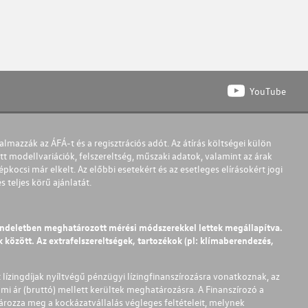
YouTube
almazzák az ÁFÁ-t és a regisztrációs adót. Az átírás költségei külön
t modellvariációk, felszereltség, műszaki adatok, valamint az árak
pkocsi már elkelt. Az előbbi esetekért és az esetleges elírásokért jogi
teljes körű ajánlatát.
endeletben meghatározott mérési módszerekkel lettek megállapítva.
között. Az extrafelszereltségek, tartozékok (pl: klímaberendezés,
t lízingdíjak nyíltvégű pénzügyi lízingfinanszírozásra vonatkoznak, az
mi ár (bruttó) mellett kerültek meghatározásra. A Finanszírozó a
ározza meg a kockázatvállalás végleges feltételeit, melynek