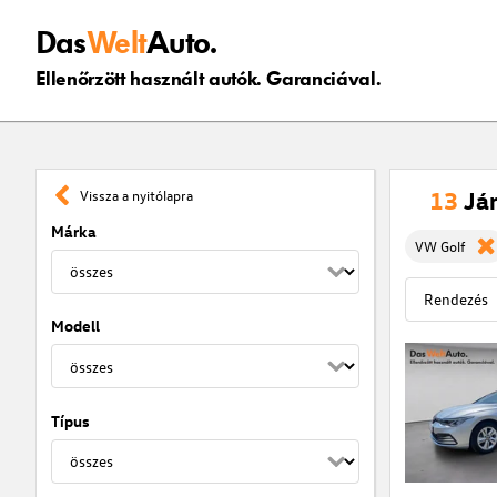
Das
Welt
Auto.
Ellenőrzött használt autók. Garanciával.
13
Já
Vissza a nyitólapra
Márka
VW Golf
Modell
Típus