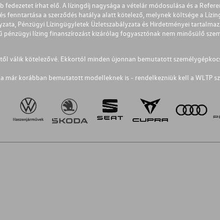
éb fedezetet írhat elő. A lízingdíj nagysága a vételár módosulása és a Re
s fenntartása a szerződés hatálya alatt kötelező, melynek költsége a Lízing
ályzata, Pénzügyi Lízingügyletek Üzletszabályzata és Hirdetményei tartalma
 pénzügyi lízing finanszírozást kizárólag fogyasztónak nem minősülő szemé
1-től válik kötelezővé. Ekkortól minden újonnan bemutatott személygépkoc
a már korábban bemutatott modelleknek is - rendelkezniük kell a WLTP sz