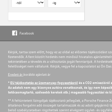
Facebook
Kérjük, tartsa szem előtt, hogy ez az oldal az előzetes tájékozódást sz
fizetendők. A fent közölt hirdetés nem minősül hivatalos ajánlattétel
tekintetében a tévedés és a változtatás jogát fenntartjuk. A hirdetések
felelősséget nem vállalunk. Kérjük, vegye fel a kapcsolatot az Ön Da
Eredeti ár:
korábbi ajánlati ár
*
EU tájékoztatás az üzemanyag-fogyasztásról
és a CO2 emisszióról 
Az adatok nem egy bizonyos autóra vonatkoznak, és így nem képezik r
tetőcsomagtartó, szélesebb kerekek stb.) magasabb fogyasztási és k
** A feltüntetett lízingdíjak tájékoztató jellegűek, a Porsche Finance 
általános forgalmi adó összegét tartalmazzák és az adott gépjármű tí
belső szabályzataiban rögzítettek szerint elvégzett ügylet- és ügyfé