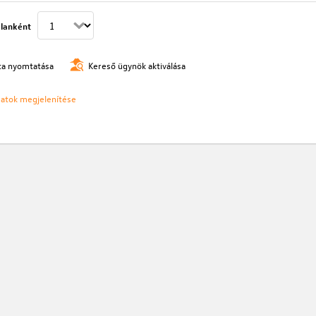
lanként
ista nyomtatása
Kereső ügynök aktiválása
ozatok megjelenítése