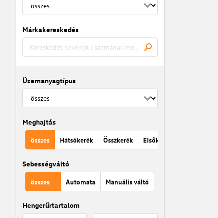
Márkakereskedés
Üzemanyagtípus
Meghajtás
összes
Hátsókerék
Összkerék
Elsõkerék
Sebességváltó
összes
Automata
Manuális váltó
Hengerűrtartalom