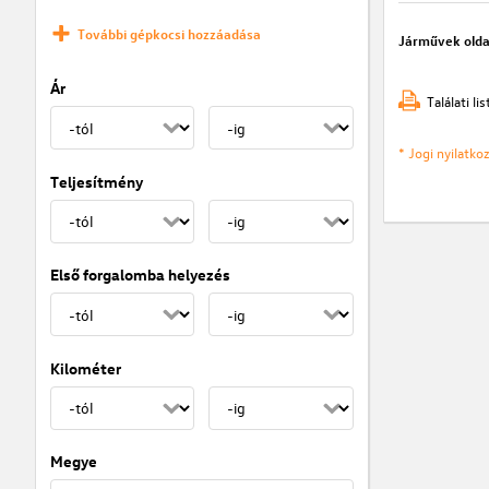
További gépkocsi hozzáadása
Járművek olda
Ár
Találati l
* Jogi nyilatk
Teljesítmény
Első forgalomba helyezés
Kilométer
Megye