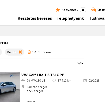
Kedvencek
0
Össz
Részletes keresés
Telephelyeink
Tudniva
rmű
Benzin
Szűrök törlése
VW Golf Life 1.5 TSI OPF
96 kW/130 LE
37 712 km
02/2023
Porsche Szeged
6724 Szeged
4904/4188