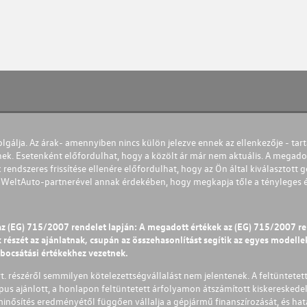
olgálja. Az árak- amennyiben nincs külön jelezve ennek az ellenkezője - tart
nek. Esetenként előfordulhat, hogy a közölt ár már nem aktuális. A megadot
 rendszeres frissítése ellenére előfordulhat, hogy az Ön által kiválasztott gé
s WeltAuto-partnerével annak érdekében, hogy megkapja tőle a tényleges és 
az (EG) 715/2007 rendelet lapján: A megadott értékek az (EG) 715/2007 r
észét az ajánlatnak, csupán az összehasonlítást segítik az egyes modellek 
ibocsátási értékekhez vezetnek.
Zrt. részéről semmilyen kötelezettségvállalást nem jelentenek. A feltüntetet
pus ajánlott, a honlapon feltüntetett árfolyamon átszámított kiskereskedel
lminősítés eredményétől függően vállalja a gépjármű finanszírozását, és hat