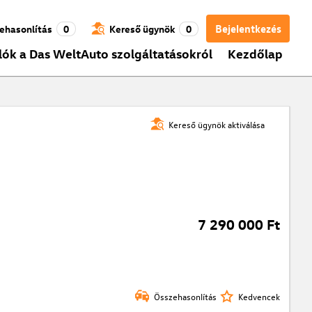
Bejelentkezés
ehasonlítás
0
Kereső ügynök
0
lók a Das WeltAuto szolgáltatásokról
Kezdőlap
Kereső ügynök aktiválása
7 290 000 Ft
Összehasonlítás
Kedvencek