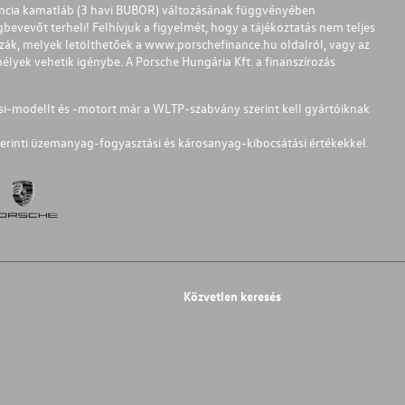
ferencia kamatláb (3 havi BUBOR) változásának függvényében
bevevőt terheli! Felhívjuk a figyelmét, hogy a tájékoztatás nem teljes
zzák, melyek letölthetőek a
www.porschefinance.hu
oldalról, vagy az
lyek vehetik igénybe. A Porsche Hungária Kft. a finanszírozás
si-modellt és -motort már a WLTP-szabvány szerint kell gyártóiknak
erinti üzemanyag-fogyasztási és károsanyag-kibocsátási értékekkel.
Közvetlen keresés