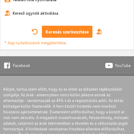
Kereső ügynök aktiválása
Keresés szerkesztése
* Jogi nyilatkozatok megjelenítése
Facebook
YouTube
Kérjük, tartsa szem előtt, hogy ez az oldal az előzetes tájékozódást
szolgálja. Az árak- amennyiben nincs külön jelezve ennek az
ellenkezője - tartalmazzák az ÁFÁ-t és a regisztrációs adót. Az átírás
költségei külön fizetendők. A fent közölt hirdetés nem minősül
hivatalos ajánlattételnek. Esetenként előfordulhat, hogy a közölt ár
már nem aktuális. A megadott modellvariációk, felszereltség, műszaki
adatok, valamint az árak tekintetében a tévedés és a változtatás jogát
fenntartjuk. A hirdetések rendszeres frissítése ellenére előfordulhat,