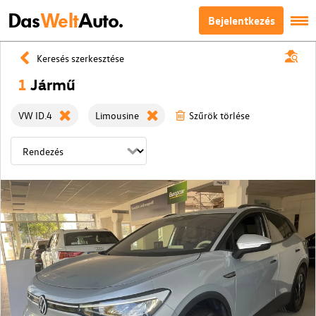
Das
Welt
Auto.
Bejelentkezés
Keresés szerkesztése
1
Jármű
VW ID.4
Limousine
Szűrök törlése