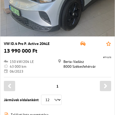
VW ID.4 Pro P. Active 204LE
13 990 000 Ft
877/1172
150 kW/204 LE
Berta-Vadász
43 000 km
8000 Székesfehérvár
06/2023
1
Járművek oldalanként
Találati lista nyomtatása