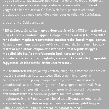
hogy az Ön által kiválasztott gépkocsi már elkelt. Az előbbi esetekért
és az esetleges elírásokért jogi felelősséget nem vállalunk. Kérjük,
vegye fel a kapcsolatot az Ön Das WeltAuto-partnerével annak
érdekében, hogy megkapja tőle a tényleges és teljes körű ajánlatát.
Eredeti ár:
korábbi ajánlati ár
*
EU tájékoztatás az üzemanyag-fogyasztásról
és a CO2 emisszióról az
(EG) 715/2007 rendelet lapján: A megadott értékek az (EG) 715/2007
rendeletben meghatározott mérési módszerekkel lettek megállapítva.
Az adatok nem egy bizonyos autóra vonatkoznak, és így nem képezik
részét az ajánlatnak, csupán az összehasonlítást segítik az egyes
modellek között. Az extrafelszereltségek, tartozékok (pl:
klímaberendezés, tetőcsomagtartó, szélesebb kerekek stb.) magasabb
fogyasztási és kibocsátási értékekhez vezetnek.
** A feltüntetett lízingdíjak tájékoztató jellegűek, a Porsche Finance Zrt.
részéről semmilyen kötelezettségvállalást nem jelentenek. A
feltüntetett lízingdíjak nyíltvégű pénzügyi lízingfinanszírozásra
vonatkoznak, az általános forgalmi adó összegét tartalmazzák és az
adott gépjármű típus ajánlott, a honlapon feltüntetett árfolyamon
átszámított kiskereskedelmi ár (bruttó) mellett kerültek
meghatározásra. A Finanszírozó a belső szabályzataiban rögzítettek
szerint elvégzett ügylet- és ügyfélminősítés eredményétől függően
vállalja a gépjármű finanszírozását, és határozza meg a