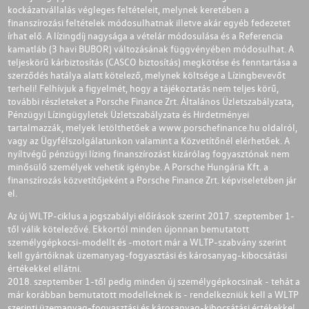
kockázatvállalás végleges feltételeit, melynek keretében a
finanszírozási feltételek módosulhatnak illetve akár egyéb fedezetet
írhat elő. A lízingdíj nagysága a vételár módosulása és a Referencia
kamatláb (3 havi BUBOR) változásának függvényében módosulhat. A
teljeskörű kárbiztosítás (CASCO biztosítás) megkötése és fenntartása a
szerződés hatálya alatt kötelező, melynek költsége a Lízingbevevőt
terheli! Felhívjuk a figyelmét, hogy a tájékoztatás nem teljes körű,
további részleteket a Porsche Finance Zrt. Általános Üzletszabályzata,
Pénzügyi Lízingügyletek Üzletszabályzata és Hirdetményei
tartalmazzák, melyek letölthetőek a
www.porschefinance.hu
oldalról,
vagy az Ügyfélszolgálatunkon valamint a Közvetítőnél elérhetőek. A
nyíltvégű pénzügyi lízing finanszírozást kizárólag fogyasztónak nem
minősülő személyek vehetik igénybe. A Porsche Hungária Kft. a
finanszírozás közvetítőjeként a Porsche Finance Zrt. képviseletében jár
el.
Az új WLTP-ciklus a jogszabályi előírások szerint 2017. szeptember 1-
től válik kötelezővé. Ekkortól minden újonnan bemutatott
személygépkocsi-modellt és -motort már a WLTP-szabvány szerint
kell gyártóiknak üzemanyag-fogyasztási és károsanyag-kibocsátási
értékekkel ellátni.
2018. szeptember 1-től pedig minden új személygépkocsinak - tehát a
már korábban bemutatott modelleknek is - rendelkezniük kell a WLTP
szerinti üzemanyag-fogyasztási és károsanyag-kibocsátási értékekkel.