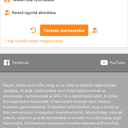
Kereső ügynök aktiválása
Keresés szerkesztése
* Jogi nyilatkozatok megjelenítése
Facebook
YouTube
Kérjük, tartsa szem előtt, hogy ez az oldal az előzetes tájékozódást
szolgálja. Az árak- amennyiben nincs külön jelezve ennek az
ellenkezője - tartalmazzák az ÁFÁ-t és a regisztrációs adót. Az átírás
költségei külön fizetendők. A fent közölt hirdetés nem minősül
hivatalos ajánlattételnek. Esetenként előfordulhat, hogy a közölt ár
már nem aktuális. A megadott modellvariációk, felszereltség, műszaki
adatok, valamint az árak tekintetében a tévedés és a változtatás jogát
fenntartjuk. A hirdetések rendszeres frissítése ellenére előfordulhat,