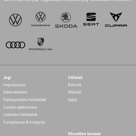
Jogi
Vállalat
Impresszum
Rólunk
Adatvédelem
Állások
Felhasználási feltételek
Sajtó
Cookie tájékoztato
Linkelési feltételek
Compliance & Integrity
Közvetlen keresés