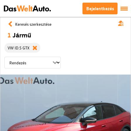
Das
Welt
Auto.
Bejelentkezés
Keresés szerkesztése
1
Jármű
VW ID.5 GTX