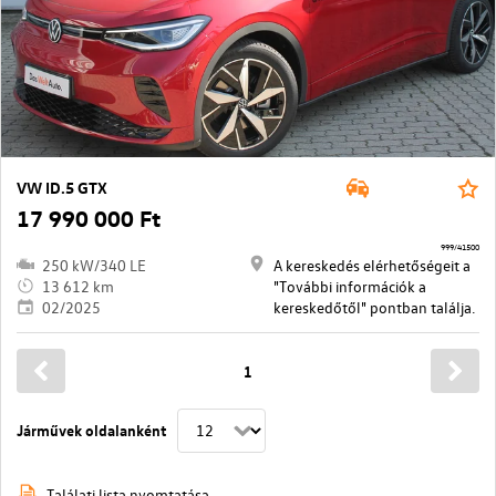
VW ID.5 GTX
17 990 000 Ft
999/41500
250 kW/340 LE
A kereskedés elérhetőségeit a
13 612 km
"További információk a
02/2025
kereskedőtől" pontban találja.
1
Járművek oldalanként
Találati lista nyomtatása