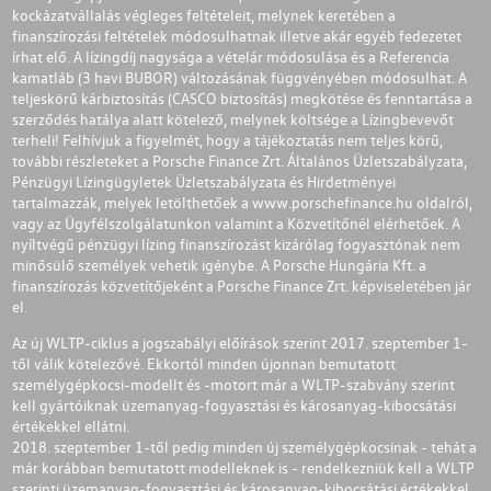
kockázatvállalás végleges feltételeit, melynek keretében a
finanszírozási feltételek módosulhatnak illetve akár egyéb fedezetet
írhat elő. A lízingdíj nagysága a vételár módosulása és a Referencia
kamatláb (3 havi BUBOR) változásának függvényében módosulhat. A
teljeskörű kárbiztosítás (CASCO biztosítás) megkötése és fenntartása a
szerződés hatálya alatt kötelező, melynek költsége a Lízingbevevőt
terheli! Felhívjuk a figyelmét, hogy a tájékoztatás nem teljes körű,
további részleteket a Porsche Finance Zrt. Általános Üzletszabályzata,
Pénzügyi Lízingügyletek Üzletszabályzata és Hirdetményei
tartalmazzák, melyek letölthetőek a
www.porschefinance.hu
oldalról,
vagy az Ügyfélszolgálatunkon valamint a Közvetítőnél elérhetőek. A
nyíltvégű pénzügyi lízing finanszírozást kizárólag fogyasztónak nem
minősülő személyek vehetik igénybe. A Porsche Hungária Kft. a
finanszírozás közvetítőjeként a Porsche Finance Zrt. képviseletében jár
el.
Az új WLTP-ciklus a jogszabályi előírások szerint 2017. szeptember 1-
től válik kötelezővé. Ekkortól minden újonnan bemutatott
személygépkocsi-modellt és -motort már a WLTP-szabvány szerint
kell gyártóiknak üzemanyag-fogyasztási és károsanyag-kibocsátási
értékekkel ellátni.
2018. szeptember 1-től pedig minden új személygépkocsinak - tehát a
már korábban bemutatott modelleknek is - rendelkezniük kell a WLTP
szerinti üzemanyag-fogyasztási és károsanyag-kibocsátási értékekkel.