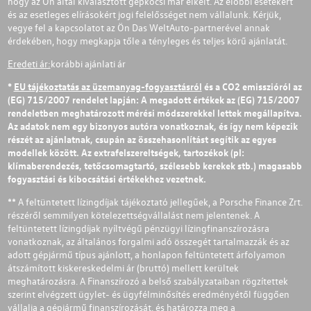
hogy az Ön által kiválasztott gépkocsi már elkelt. Az előbbi esetekért
és az esetleges elírásokért jogi felelősséget nem vállalunk. Kérjük,
vegye fel a kapcsolatot az Ön Das WeltAuto-partnerével annak
érdekében, hogy megkapja tőle a tényleges és teljes körű ajánlatát.
Eredeti ár:
korábbi ajánlati ár
*
EU tájékoztatás az üzemanyag-fogyasztásról
és a CO2 emisszióról az
(EG) 715/2007 rendelet lapján: A megadott értékek az (EG) 715/2007
rendeletben meghatározott mérési módszerekkel lettek megállapítva.
Az adatok nem egy bizonyos autóra vonatkoznak, és így nem képezik
részét az ajánlatnak, csupán az összehasonlítást segítik az egyes
modellek között. Az extrafelszereltségek, tartozékok (pl:
klímaberendezés, tetőcsomagtartó, szélesebb kerekek stb.) magasabb
fogyasztási és kibocsátási értékekhez vezetnek.
** A feltüntetett lízingdíjak tájékoztató jellegűek, a Porsche Finance Zrt.
részéről semmilyen kötelezettségvállalást nem jelentenek. A
feltüntetett lízingdíjak nyíltvégű pénzügyi lízingfinanszírozásra
vonatkoznak, az általános forgalmi adó összegét tartalmazzák és az
adott gépjármű típus ajánlott, a honlapon feltüntetett árfolyamon
átszámított kiskereskedelmi ár (bruttó) mellett kerültek
meghatározásra. A Finanszírozó a belső szabályzataiban rögzítettek
szerint elvégzett ügylet- és ügyfélminősítés eredményétől függően
vállalja a gépjármű finanszírozását, és határozza meg a