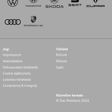
Jogi
Vállalat
Impresszum
Rólunk
Adatvédelem
Állások
Felhasználási feltételek
Sajtó
Cookie tájékoztato
Linkelési feltételek
Compliance & Integrity
Közvetlen keresés
© Das WeltAuto 2026