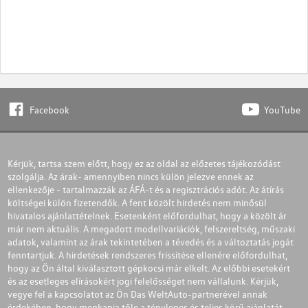
Facebook
YouTube
Kérjük, tartsa szem előtt, hogy ez az oldal az előzetes tájékozódást
szolgálja. Az árak- amennyiben nincs külön jelezve ennek az
ellenkezője - tartalmazzák az ÁFÁ-t és a regisztrációs adót. Az átírás
költségei külön fizetendők. A fent közölt hirdetés nem minősül
hivatalos ajánlattételnek. Esetenként előfordulhat, hogy a közölt ár
már nem aktuális. A megadott modellvariációk, felszereltség, műszaki
adatok, valamint az árak tekintetében a tévedés és a változtatás jogát
fenntartjuk. A hirdetések rendszeres frissítése ellenére előfordulhat,
hogy az Ön által kiválasztott gépkocsi már elkelt. Az előbbi esetekért
és az esetleges elírásokért jogi felelősséget nem vállalunk. Kérjük,
vegye fel a kapcsolatot az Ön Das WeltAuto-partnerével annak
érdekében, hogy megkapja tőle a tényleges és teljes körű ajánlatát.