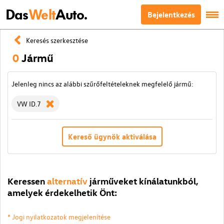
Das
Welt
Auto.
Bejelentkezés
Keresés szerkesztése
0
Jármű
Jelenleg nincs az alábbi szűrőfeltételeknek megfelelő jármű:
VW ID.7
Kereső ügynök aktiválása
Keressen
alternatív
járműveket kínálatunkból,
amelyek érdekelhetik Önt:
* Jogi nyilatkozatok megjelenítése