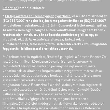
Eredeti ár:
korábbi ajánlati ár
*
EU tájékoztatás az üzemanyag-fogyasztásról
és a CO2 emisszióról az
(EG) 715/2007 rendelet lapján: A megadott értékek az (EG) 715/2007
rendeletben meghatározott mérési módszerekkel lettek megállapítva.
Az adatok nem egy bizonyos autóra vonatkoznak, és így nem képezik
részét az ajánlatnak, csupán az összehasonlítást segítik az egyes
modellek között. Az extrafelszereltségek, tartozékok (pl:
klímaberendezés, tetőcsomagtartó, szélesebb kerekek stb.) magasabb
fogyasztási és kibocsátási értékekhez vezetnek.
** A feltüntetett lízingdíjak tájékoztató jellegűek, a Porsche Finance Zrt.
részéről semmilyen kötelezettségvállalást nem jelentenek. A
feltüntetett lízingdíjak nyíltvégű pénzügyi lízingfinanszírozásra
vonatkoznak, az általános forgalmi adó összegét tartalmazzák és az
adott gépjármű típus ajánlott, a honlapon feltüntetett árfolyamon
átszámított kiskereskedelmi ár (bruttó) mellett kerültek
meghatározásra. A Finanszírozó a belső szabályzataiban rögzítettek
szerint elvégzett ügylet- és ügyfélminősítés eredményétől függően
vállalja a gépjármű finanszírozását, és határozza meg a
kockázatvállalás végleges feltételeit, melynek keretében a
finanszírozási feltételek módosulhatnak illetve akár egyéb fedezetet
írhat elő. A lízingdíj nagysága a vételár módosulása és a Referencia