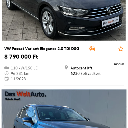
VW Passat Variant Elegance 2.0 TDI DSG
8 790 000 Ft
1804/4623
110 kW/150 LE
Autócent Kft.
96 281 km
6230 Soltvadkert
11/2023