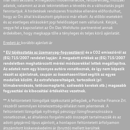
adatok, valamint az árak tekintetében a tévedés és a változtatás jogát
fenntartjuk. A hirdetések rendszeres frissítése ellenére előfordulhat,
hogy az Ön által kiválasztott gépkocsi már elkelt. Az előbbi esetekért
és az esetleges elírásokért jogi felelősséget nem vállalunk. Kérjük,
vegye fel a kapcsolatot az Ön Das WeltAuto-partnerével annak
érdekében, hogy megkapja tőle a tényleges és teljes körű ajánlatát.
Eredeti ár:
korábbi ajánlati ár
*
EU tájékoztatás az üzemanyag-fogyasztásról
és a CO2 emisszióról az
(EG) 715/2007 rendelet lapján: A megadott értékek az (EG) 715/2007
rendeletben meghatározott mérési módszerekkel lettek megállapítva.
Az adatok nem egy bizonyos autóra vonatkoznak, és így nem képezik
részét az ajánlatnak, csupán az összehasonlítást segítik az egyes
modellek között. Az extrafelszereltségek, tartozékok (pl:
klímaberendezés, tetőcsomagtartó, szélesebb kerekek stb.) magasabb
fogyasztási és kibocsátási értékekhez vezetnek.
** A feltüntetett lízingdíjak tájékoztató jellegűek, a Porsche Finance Zrt.
részéről semmilyen kötelezettségvállalást nem jelentenek. A
feltüntetett lízingdíjak nyíltvégű pénzügyi lízingfinanszírozásra
vonatkoznak, az általános forgalmi adó összegét tartalmazzák és az
adott gépjármű típus ajánlott, a honlapon feltüntetett árfolyamon
átszámított kiskereskedelmi ár (bruttó) mellett kerültek