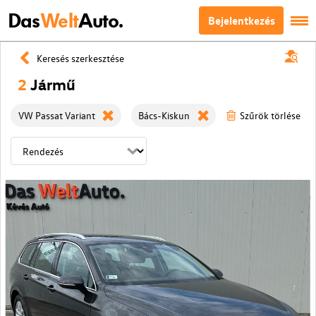
Das
Welt
Auto.
Bejelentkezés
Keresés szerkesztése
2
Jármű
VW Passat Variant
Bács-Kiskun
Szűrök törlése