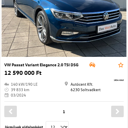
VW Passat Variant Elegance 2.0 TSI DSG
12 590 000 Ft
1804/4565
140 kW/190 LE
Autócent Kft.
39 833 km
6230 Soltvadkert
03/2024
1
Járművek oldalanként