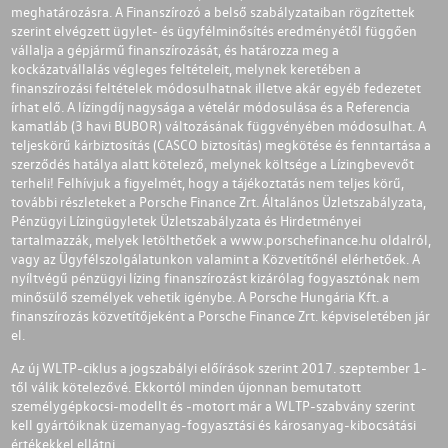
meghatározásra. A Finanszírozó a belső szabályzataiban rögzítettek
szerint elvégzett ügylet- és ügyfélminősítés eredményétől függően
vállalja a gépjármű finanszírozását, és határozza meg a
kockázatvállalás végleges feltételeit, melynek keretében a
finanszírozási feltételek módosulhatnak illetve akár egyéb fedezetet
írhat elő. A lízingdíj nagysága a vételár módosulása és a Referencia
kamatláb (3 havi BUBOR) változásának függvényében módosulhat. A
teljeskörű kárbiztosítás (CASCO biztosítás) megkötése és fenntartása a
szerződés hatálya alatt kötelező, melynek költsége a Lízingbevevőt
terheli! Felhívjuk a figyelmét, hogy a tájékoztatás nem teljes körű,
további részleteket a Porsche Finance Zrt. Általános Üzletszabályzata,
Pénzügyi Lízingügyletek Üzletszabályzata és Hirdetményei
tartalmazzák, melyek letölthetőek a
www.porschefinance.hu
oldalról,
vagy az Ügyfélszolgálatunkon valamint a Közvetítőnél elérhetőek. A
nyíltvégű pénzügyi lízing finanszírozást kizárólag fogyasztónak nem
minősülő személyek vehetik igénybe. A Porsche Hungária Kft. a
finanszírozás közvetítőjeként a Porsche Finance Zrt. képviseletében jár
el.
Az új WLTP-ciklus a jogszabályi előírások szerint 2017. szeptember 1-
től válik kötelezővé. Ekkortól minden újonnan bemutatott
személygépkocsi-modellt és -motort már a WLTP-szabvány szerint
kell gyártóiknak üzemanyag-fogyasztási és károsanyag-kibocsátási
értékekkel ellátni.