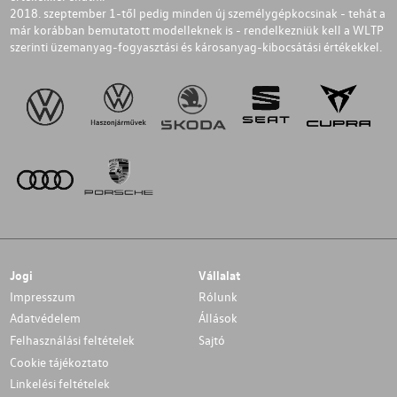
2018. szeptember 1-től pedig minden új személygépkocsinak - tehát a
már korábban bemutatott modelleknek is - rendelkezniük kell a WLTP
szerinti üzemanyag-fogyasztási és károsanyag-kibocsátási értékekkel.
Jogi
Vállalat
Impresszum
Rólunk
Adatvédelem
Állások
Felhasználási feltételek
Sajtó
Cookie tájékoztato
Linkelési feltételek