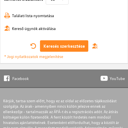
Találati lista nyomtatása
Kereső ügynök aktiválása
Keresés szerkesztése
* Jogi nyilatkozatok megjelenítése
Facebook
YouTube
Kérjük, tartsa szem előtt, hogy ez az oldal az előzetes tájékozódást
szolgálja. Az árak- amennyiben nincs külön jelezve ennek az
ellenkezője - tartalmazzák az ÁFÁ-t és a regisztrációs adót. Az átírás
költségei külön fizetendők. A fent közölt hirdetés nem minősül
hivatalos ajánlattételnek. Esetenként előfordulhat, hogy a közölt ár
már nem aktuális. A megadott modellvariációk, felszereltség, műszaki