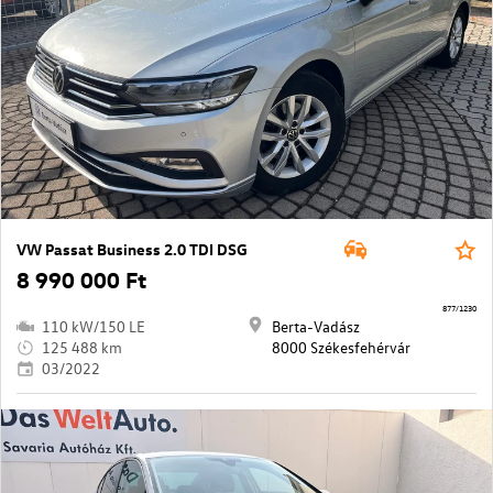
VW Passat Business 2.0 TDI DSG
8 990 000 Ft
877/1230
110 kW/150 LE
Berta-Vadász
125 488 km
8000 Székesfehérvár
03/2022