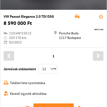
VW Passat Elegance 2.0 TDI DSG
8 590 000 Ft
4859/11482
110 kW/150 LE
Porsche Buda
103 570 km
1117 Budapest
02/2022
1
Járművek oldalanként
Találati lista nyomtatása
Kereső ügynök aktiválása