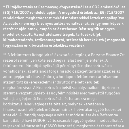
*
EU tájékoztatás az üzemanyag-fogyasztásról
és a CO2 emisszióról az
(EG) 715/2007 rendelet lapján: A megadott értékek az (EG) 715/2007
rendeletben meghatározott mérési módszerekkel lettek megállapítva.
Az adatok nem egy bizonyos autóra vonatkoznak, és így nem képezik
részét az ajánlatnak, csupán az összehasonlítást segítik az egyes
modellek között. Az extrafelszereltségek, tartozékok (pl:
klímaberendezés, tetőcsomagtartó, szélesebb kerekek stb.) magasabb
fogyasztási és kibocsátási értékekhez vezetnek.
** A feltüntetett lízingdíjak tájékoztató jellegűek, a Porsche Finance Zrt.
részéről semmilyen kötelezettségvállalást nem jelentenek. A
feltüntetett lízingdíjak nyíltvégű pénzügyi lízingfinanszírozásra
vonatkoznak, az általános forgalmi adó összegét tartalmazzák és az
adott gépjármű típus ajánlott, a honlapon feltüntetett árfolyamon
átszámított kiskereskedelmi ár (bruttó) mellett kerültek
meghatározásra. A Finanszírozó a belső szabályzataiban rögzítettek
szerint elvégzett ügylet- és ügyfélminősítés eredményétől függően
vállalja a gépjármű finanszírozását, és határozza meg a
kockázatvállalás végleges feltételeit, melynek keretében a
finanszírozási feltételek módosulhatnak illetve akár egyéb fedezetet
írhat elő. A lízingdíj nagysága a vételár módosulása és a Referencia
kamatláb (3 havi BUBOR) változásának függvényében módosulhat. A
teljeskörű kárbiztosítás (CASCO biztosítás) megkötése és fenntartása a