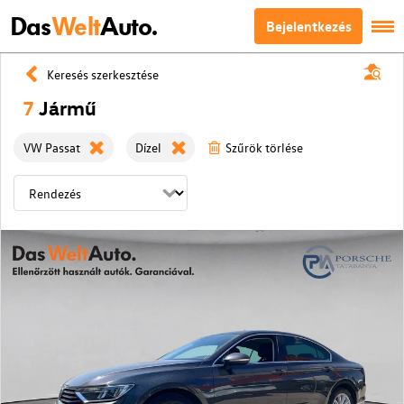
Das
Welt
Auto.
Bejelentkezés
Keresés szerkesztése
7
Jármű
VW Passat
Dízel
Szűrök törlése