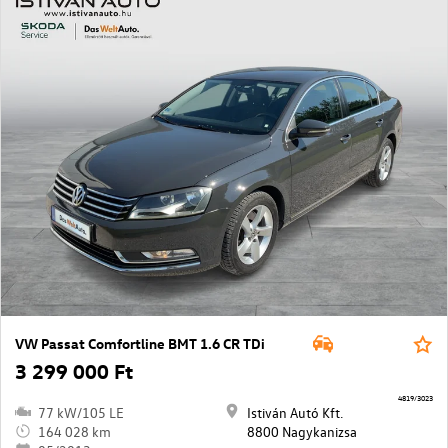
VW Passat Comfortline BMT 1.6 CR TDi
3 299 000 Ft
4819/3023
77 kW/105 LE
Istiván Autó Kft.
164 028 km
8800 Nagykanizsa