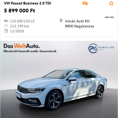
VW Passat Business 2.0 TDI
5 899 000 Ft
4819/1501
110 kW/150 LE
Istiván Autó Kft.
153 199 km
8800 Nagykanizsa
11/2020