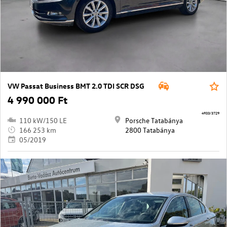
VW Passat Business BMT 2.0 TDI SCR DSG
4 990 000 Ft
4933/3729
110 kW/150 LE
Porsche Tatabánya
166 253 km
2800 Tatabánya
05/2019