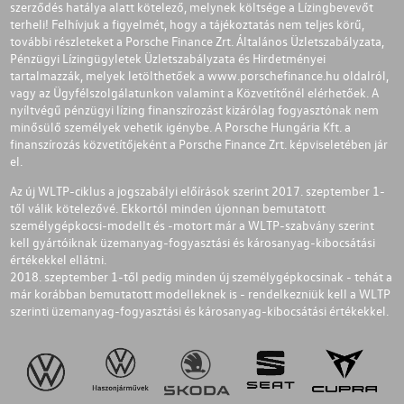
szerződés hatálya alatt kötelező, melynek költsége a Lízingbevevőt
terheli! Felhívjuk a figyelmét, hogy a tájékoztatás nem teljes körű,
további részleteket a Porsche Finance Zrt. Általános Üzletszabályzata,
Pénzügyi Lízingügyletek Üzletszabályzata és Hirdetményei
tartalmazzák, melyek letölthetőek a
www.porschefinance.hu
oldalról,
vagy az Ügyfélszolgálatunkon valamint a Közvetítőnél elérhetőek. A
nyíltvégű pénzügyi lízing finanszírozást kizárólag fogyasztónak nem
minősülő személyek vehetik igénybe. A Porsche Hungária Kft. a
finanszírozás közvetítőjeként a Porsche Finance Zrt. képviseletében jár
el.
Az új WLTP-ciklus a jogszabályi előírások szerint 2017. szeptember 1-
től válik kötelezővé. Ekkortól minden újonnan bemutatott
személygépkocsi-modellt és -motort már a WLTP-szabvány szerint
kell gyártóiknak üzemanyag-fogyasztási és károsanyag-kibocsátási
értékekkel ellátni.
2018. szeptember 1-től pedig minden új személygépkocsinak - tehát a
már korábban bemutatott modelleknek is - rendelkezniük kell a WLTP
szerinti üzemanyag-fogyasztási és károsanyag-kibocsátási értékekkel.