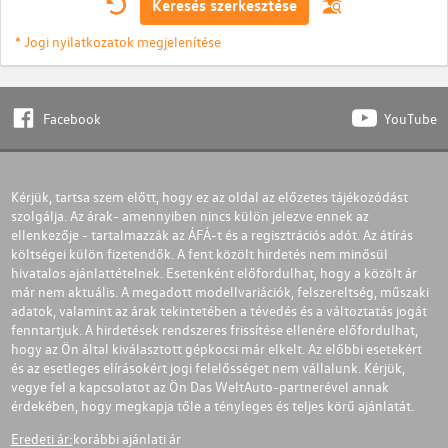
Keresés szerkesztése
* Jogi nyilatkozatok megjelenítése
Facebook
YouTube
Kérjük, tartsa szem előtt, hogy ez az oldal az előzetes tájékozódást
szolgálja. Az árak- amennyiben nincs külön jelezve ennek az
ellenkezője - tartalmazzák az ÁFÁ-t és a regisztrációs adót. Az átírás
költségei külön fizetendők. A fent közölt hirdetés nem minősül
hivatalos ajánlattételnek. Esetenként előfordulhat, hogy a közölt ár
már nem aktuális. A megadott modellvariációk, felszereltség, műszaki
adatok, valamint az árak tekintetében a tévedés és a változtatás jogát
fenntartjuk. A hirdetések rendszeres frissítése ellenére előfordulhat,
hogy az Ön által kiválasztott gépkocsi már elkelt. Az előbbi esetekért
és az esetleges elírásokért jogi felelősséget nem vállalunk. Kérjük,
vegye fel a kapcsolatot az Ön Das WeltAuto-partnerével annak
érdekében, hogy megkapja tőle a tényleges és teljes körű ajánlatát.
Eredeti ár:
korábbi ajánlati ár