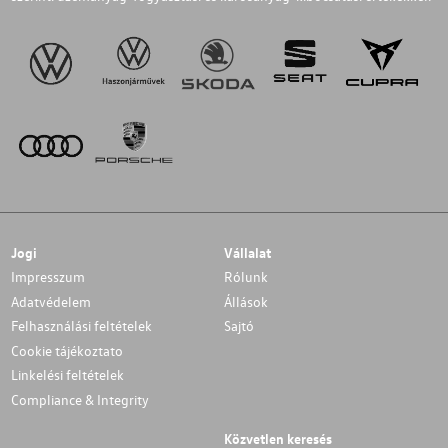
Jogi
Vállalat
Impresszum
Rólunk
Adatvédelem
Állások
Felhasználási feltételek
Sajtó
Cookie tájékoztato
Linkelési feltételek
Compliance & Integrity
Közvetlen keresés