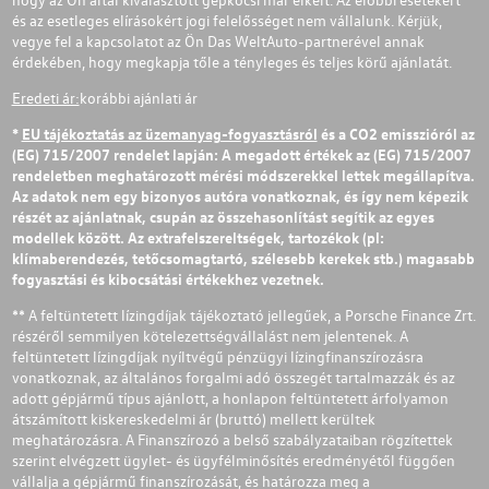
és az esetleges elírásokért jogi felelősséget nem vállalunk. Kérjük,
vegye fel a kapcsolatot az Ön Das WeltAuto-partnerével annak
érdekében, hogy megkapja tőle a tényleges és teljes körű ajánlatát.
Eredeti ár:
korábbi ajánlati ár
*
EU tájékoztatás az üzemanyag-fogyasztásról
és a CO2 emisszióról az
(EG) 715/2007 rendelet lapján: A megadott értékek az (EG) 715/2007
rendeletben meghatározott mérési módszerekkel lettek megállapítva.
Az adatok nem egy bizonyos autóra vonatkoznak, és így nem képezik
részét az ajánlatnak, csupán az összehasonlítást segítik az egyes
modellek között. Az extrafelszereltségek, tartozékok (pl:
klímaberendezés, tetőcsomagtartó, szélesebb kerekek stb.) magasabb
fogyasztási és kibocsátási értékekhez vezetnek.
** A feltüntetett lízingdíjak tájékoztató jellegűek, a Porsche Finance Zrt.
részéről semmilyen kötelezettségvállalást nem jelentenek. A
feltüntetett lízingdíjak nyíltvégű pénzügyi lízingfinanszírozásra
vonatkoznak, az általános forgalmi adó összegét tartalmazzák és az
adott gépjármű típus ajánlott, a honlapon feltüntetett árfolyamon
átszámított kiskereskedelmi ár (bruttó) mellett kerültek
meghatározásra. A Finanszírozó a belső szabályzataiban rögzítettek
szerint elvégzett ügylet- és ügyfélminősítés eredményétől függően
vállalja a gépjármű finanszírozását, és határozza meg a