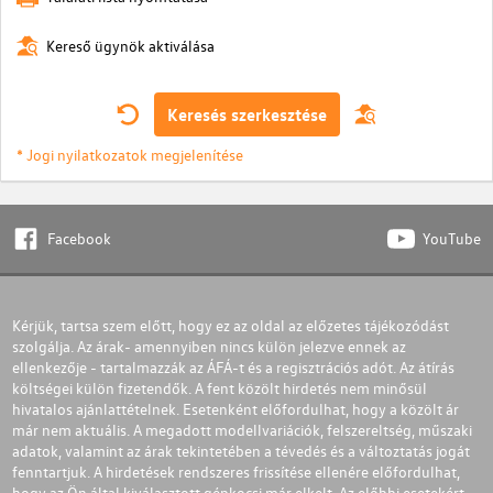
Kereső ügynök aktiválása
Keresés szerkesztése
* Jogi nyilatkozatok megjelenítése
Facebook
YouTube
Kérjük, tartsa szem előtt, hogy ez az oldal az előzetes tájékozódást
szolgálja. Az árak- amennyiben nincs külön jelezve ennek az
ellenkezője - tartalmazzák az ÁFÁ-t és a regisztrációs adót. Az átírás
költségei külön fizetendők. A fent közölt hirdetés nem minősül
hivatalos ajánlattételnek. Esetenként előfordulhat, hogy a közölt ár
már nem aktuális. A megadott modellvariációk, felszereltség, műszaki
adatok, valamint az árak tekintetében a tévedés és a változtatás jogát
fenntartjuk. A hirdetések rendszeres frissítése ellenére előfordulhat,
hogy az Ön által kiválasztott gépkocsi már elkelt. Az előbbi esetekért