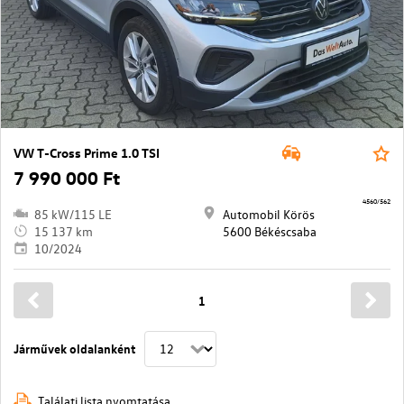
VW T-Cross Prime 1.0 TSI
7 990 000 Ft
4560/562
85 kW/115 LE
Automobil Körös
15 137 km
5600 Békéscsaba
10/2024
1
Járművek oldalanként
Találati lista nyomtatása