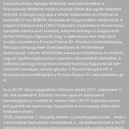
kockázatvállalás végleges feltételeit, melynek keretében a
finanszírozási feltételek módosulhatnak illetve akár egyéb fedezetet
írhat elő. A lízingdíj nagysága a vételár módosulása és a Referencia
kamatláb (3 havi BUBOR) változásának függvényében módosulhat. A
teljeskörű kárbiztosítás (CASCO biztosítás) megkötése és fenntartása a
szerződés hatálya alatt kötelező, melynek költsége a Lízingbevevőt
terheli! Felhívjuk a figyelmét, hogy a tájékoztatás nem teljes körű,
további részleteket a Porsche Finance Zrt. Általános Üzletszabályzata,
Pénzügyi Lízingügyletek Üzletszabályzata és Hirdetményei
tartalmazzák, melyek letölthetőek a
www.porschefinance.hu
oldalról,
vagy az Ügyfélszolgálatunkon valamint a Közvetítőnél elérhetőek. A
nyíltvégű pénzügyi lízing finanszírozást kizárólag fogyasztónak nem
minősülő személyek vehetik igénybe. A Porsche Hungária Kft. a
finanszírozás közvetítőjeként a Porsche Finance Zrt. képviseletében jár
el.
Az új WLTP-ciklus a jogszabályi előírások szerint 2017. szeptember 1-
től válik kötelezővé. Ekkortól minden újonnan bemutatott
személygépkocsi-modellt és -motort már a WLTP-szabvány szerint
kell gyártóiknak üzemanyag-fogyasztási és károsanyag-kibocsátási
értékekkel ellátni.
2018. szeptember 1-től pedig minden új személygépkocsinak - tehát a
már korábban bemutatott modelleknek is - rendelkezniük kell a WLTP
szerinti üzemanyag-fogyasztási és károsanyag-kibocsátási értékekkel.