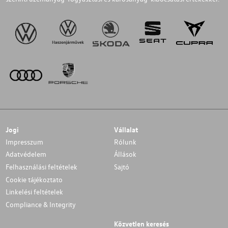
Jogi
Vállalat
Impresszum
Rólunk
Adatvédelem
Állások
Felhasználási feltételek
Sajtó
Cookie tájékoztato
Linkelési feltételek
Compliance & Integrity
Közvetlen keresés