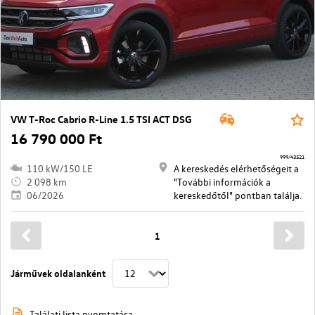
VW T-Roc Cabrio R-Line 1.5 TSI ACT DSG
16 790 000 Ft
999/43521
110 kW/150 LE
A kereskedés elérhetőségeit a
2 098 km
"További információk a
06/2026
kereskedőtől" pontban találja.
1
Járművek oldalanként
Találati lista nyomtatása