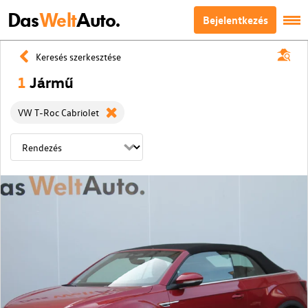
Das
Welt
Auto.
Bejelentkezés
Keresés szerkesztése
1
Jármű
VW T-Roc Cabriolet