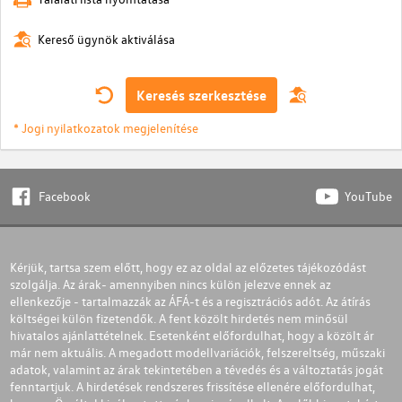
Kereső ügynök aktiválása
Keresés szerkesztése
* Jogi nyilatkozatok megjelenítése
Facebook
YouTube
Kérjük, tartsa szem előtt, hogy ez az oldal az előzetes tájékozódást
szolgálja. Az árak- amennyiben nincs külön jelezve ennek az
ellenkezője - tartalmazzák az ÁFÁ-t és a regisztrációs adót. Az átírás
költségei külön fizetendők. A fent közölt hirdetés nem minősül
hivatalos ajánlattételnek. Esetenként előfordulhat, hogy a közölt ár
már nem aktuális. A megadott modellvariációk, felszereltség, műszaki
adatok, valamint az árak tekintetében a tévedés és a változtatás jogát
fenntartjuk. A hirdetések rendszeres frissítése ellenére előfordulhat,