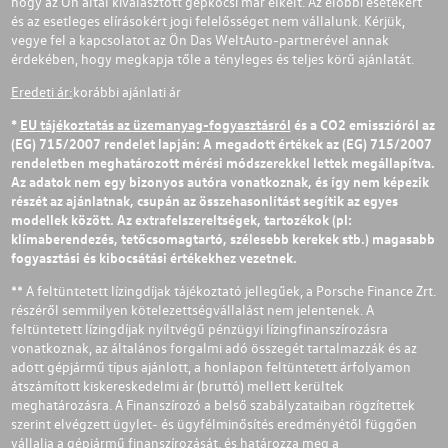
hogy az Ön által kiválasztott gépkocsi már elkelt. Az előbbi esetekért
és az esetleges elírásokért jogi felelősséget nem vállalunk. Kérjük,
vegye fel a kapcsolatot az Ön Das WeltAuto-partnerével annak
érdekében, hogy megkapja tőle a tényleges és teljes körű ajánlatát.
Eredeti ár:
korábbi ajánlati ár
*
EU tájékoztatás az üzemanyag-fogyasztásról
és a CO2 emisszióról az
(EG) 715/2007 rendelet lapján: A megadott értékek az (EG) 715/2007
rendeletben meghatározott mérési módszerekkel lettek megállapítva.
Az adatok nem egy bizonyos autóra vonatkoznak, és így nem képezik
részét az ajánlatnak, csupán az összehasonlítást segítik az egyes
modellek között. Az extrafelszereltségek, tartozékok (pl:
klímaberendezés, tetőcsomagtartó, szélesebb kerekek stb.) magasabb
fogyasztási és kibocsátási értékekhez vezetnek.
** A feltüntetett lízingdíjak tájékoztató jellegűek, a Porsche Finance Zrt.
részéről semmilyen kötelezettségvállalást nem jelentenek. A
feltüntetett lízingdíjak nyíltvégű pénzügyi lízingfinanszírozásra
vonatkoznak, az általános forgalmi adó összegét tartalmazzák és az
adott gépjármű típus ajánlott, a honlapon feltüntetett árfolyamon
átszámított kiskereskedelmi ár (bruttó) mellett kerültek
meghatározásra. A Finanszírozó a belső szabályzataiban rögzítettek
szerint elvégzett ügylet- és ügyfélminősítés eredményétől függően
vállalja a gépjármű finanszírozását, és határozza meg a