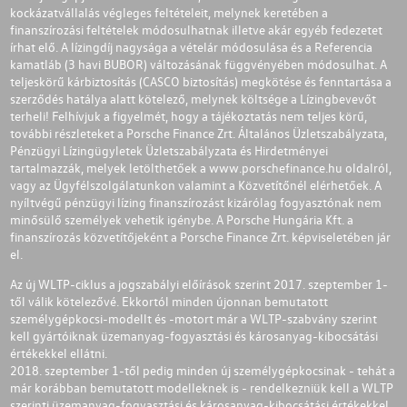
kockázatvállalás végleges feltételeit, melynek keretében a
finanszírozási feltételek módosulhatnak illetve akár egyéb fedezetet
írhat elő. A lízingdíj nagysága a vételár módosulása és a Referencia
kamatláb (3 havi BUBOR) változásának függvényében módosulhat. A
teljeskörű kárbiztosítás (CASCO biztosítás) megkötése és fenntartása a
szerződés hatálya alatt kötelező, melynek költsége a Lízingbevevőt
terheli! Felhívjuk a figyelmét, hogy a tájékoztatás nem teljes körű,
további részleteket a Porsche Finance Zrt. Általános Üzletszabályzata,
Pénzügyi Lízingügyletek Üzletszabályzata és Hirdetményei
tartalmazzák, melyek letölthetőek a
www.porschefinance.hu
oldalról,
vagy az Ügyfélszolgálatunkon valamint a Közvetítőnél elérhetőek. A
nyíltvégű pénzügyi lízing finanszírozást kizárólag fogyasztónak nem
minősülő személyek vehetik igénybe. A Porsche Hungária Kft. a
finanszírozás közvetítőjeként a Porsche Finance Zrt. képviseletében jár
el.
Az új WLTP-ciklus a jogszabályi előírások szerint 2017. szeptember 1-
től válik kötelezővé. Ekkortól minden újonnan bemutatott
személygépkocsi-modellt és -motort már a WLTP-szabvány szerint
kell gyártóiknak üzemanyag-fogyasztási és károsanyag-kibocsátási
értékekkel ellátni.
2018. szeptember 1-től pedig minden új személygépkocsinak - tehát a
már korábban bemutatott modelleknek is - rendelkezniük kell a WLTP
szerinti üzemanyag-fogyasztási és károsanyag-kibocsátási értékekkel.