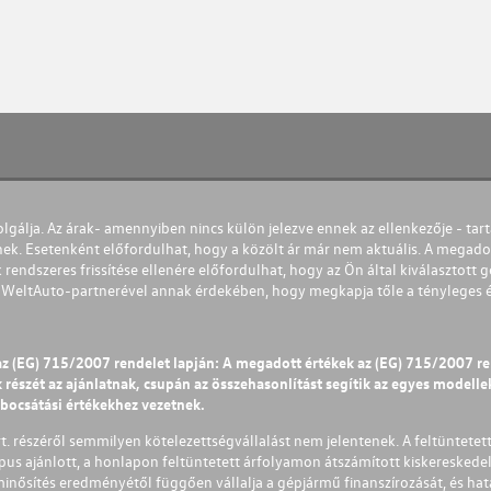
olgálja. Az árak- amennyiben nincs külön jelezve ennek az ellenkezője - tart
nek. Esetenként előfordulhat, hogy a közölt ár már nem aktuális. A megadot
 rendszeres frissítése ellenére előfordulhat, hogy az Ön által kiválasztott gé
s WeltAuto-partnerével annak érdekében, hogy megkapja tőle a tényleges és 
az (EG) 715/2007 rendelet lapján: A megadott értékek az (EG) 715/2007 r
észét az ajánlatnak, csupán az összehasonlítást segítik az egyes modellek 
ibocsátási értékekhez vezetnek.
Zrt. részéről semmilyen kötelezettségvállalást nem jelentenek. A feltüntetet
pus ajánlott, a honlapon feltüntetett árfolyamon átszámított kiskereskedel
lminősítés eredményétől függően vállalja a gépjármű finanszírozását, és hat