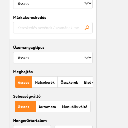
Márkakereskedés
Üzemanyagtípus
Meghajtás
összes
Hátsókerék
Összkerék
Elsõkerék
Sebességváltó
összes
Automata
Manuális váltó
Hengerűrtartalom