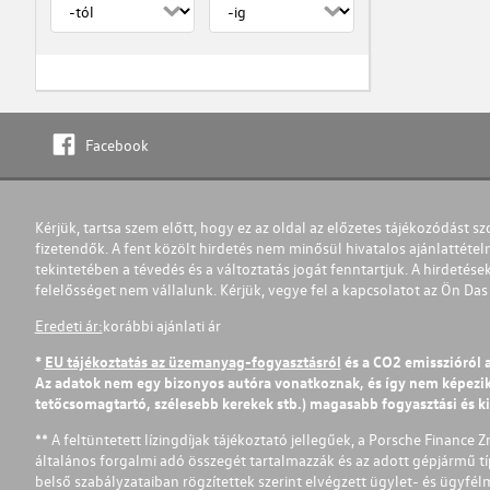
Facebook
Kérjük, tartsa szem előtt, hogy ez az oldal az előzetes tájékozódást sz
fizetendők. A fent közölt hirdetés nem minősül hivatalos ajánlattétel
tekintetében a tévedés és a változtatás jogát fenntartjuk. A hirdetések
felelősséget nem vállalunk. Kérjük, vegye fel a kapcsolatot az Ön Da
Eredeti ár:
korábbi ajánlati ár
*
EU tájékoztatás az üzemanyag-fogyasztásról
és a CO2 emisszióról 
Az adatok nem egy bizonyos autóra vonatkoznak, és így nem képezik r
tetőcsomagtartó, szélesebb kerekek stb.) magasabb fogyasztási és k
** A feltüntetett lízingdíjak tájékoztató jellegűek, a Porsche Finance 
általános forgalmi adó összegét tartalmazzák és az adott gépjármű tí
belső szabályzataiban rögzítettek szerint elvégzett ügylet- és ügyfé