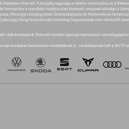
éb fedezetet írhat elő. A lízingdíj nagysága a vételár módosulása és a Re
s fenntartása a szerződés hatálya alatt kötelező, melynek költsége a Lízing
ályzata, Pénzügyi Lízingügyletek Üzletszabályzata és Hirdetményei tartalma
 pénzügyi lízing finanszírozást kizárólag fogyasztónak nem minősülő szemé
1-től válik kötelezővé. Ekkortól minden újonnan bemutatott személygépkoc
a már korábban bemutatott modelleknek is - rendelkezniük kell a WLTP sz