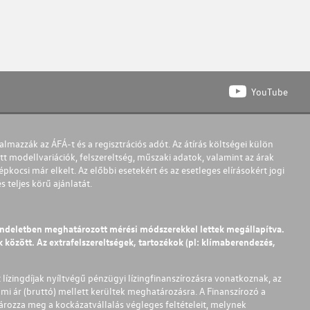
YouTube
almazzák az ÁFÁ-t és a regisztrációs adót. Az átírás költségei külön
t modellvariációk, felszereltség, műszaki adatok, valamint az árak
pkocsi már elkelt. Az előbbi esetekért és az esetleges elírásokért jogi
teljes körű ajánlatát.
endeletben meghatározott mérési módszerekkel lettek megállapítva.
között. Az extrafelszereltségek, tartozékok (pl: klímaberendezés,
t lízingdíjak nyíltvégű pénzügyi lízingfinanszírozásra vonatkoznak, az
mi ár (bruttó) mellett kerültek meghatározásra. A Finanszírozó a
ározza meg a kockázatvállalás végleges feltételeit, melynek