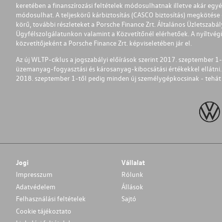
keretében a finanszírozási feltételek módosulhatnak illetve akár egy
módosulhat. A teljeskörű kárbiztosítás (CASCO biztosítás) megkötése é
körű, további részleteket a Porsche Finance Zrt. Általános Üzletszab
Ügyfélszolgálatunkon valamint a Közvetítőnél elérhetőek. A nyíltvégű
közvetítőjeként a Porsche Finance Zrt. képviseletében jár el.
Az új WLTP-ciklus a jogszabályi előírások szerint 2017. szeptember 
üzemanyag-fogyasztási és károsanyag-kibocsátási értékekkel ellátni.
2018. szeptember 1-től pedig minden új személygépkocsinak - tehát 
Jogi
Vállalat
Impresszum
Rólunk
Adatvédelem
Állások
Felhasználási feltételek
Sajtó
Cookie tájékoztato