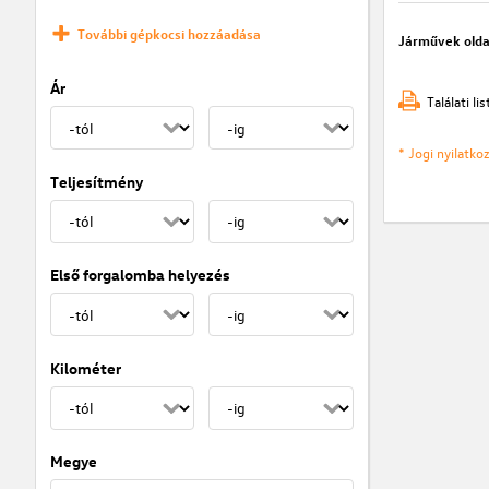
További gépkocsi hozzáadása
Járművek olda
Ár
Találati l
* Jogi nyilatk
Teljesítmény
Első forgalomba helyezés
Kilométer
Megye