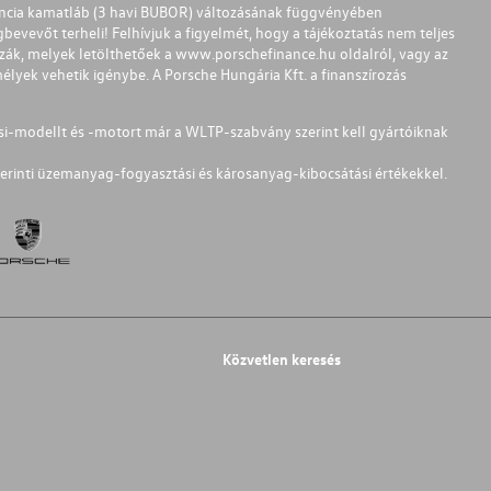
ferencia kamatláb (3 havi BUBOR) változásának függvényében
bevevőt terheli! Felhívjuk a figyelmét, hogy a tájékoztatás nem teljes
zzák, melyek letölthetőek a
www.porschefinance.hu
oldalról, vagy az
lyek vehetik igénybe. A Porsche Hungária Kft. a finanszírozás
si-modellt és -motort már a WLTP-szabvány szerint kell gyártóiknak
erinti üzemanyag-fogyasztási és károsanyag-kibocsátási értékekkel.
Közvetlen keresés