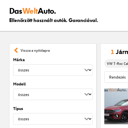
Das
Welt
Auto.
Ellenőrzött használt autók. Garanciával.
1
Jár
Vissza a nyitólapra
Márka
VW T-Roc Cab
Modell
Típus