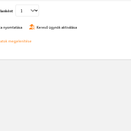
lanként
ista nyomtatása
Kereső ügynök aktiválása
ozatok megjelenítése