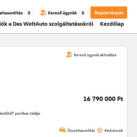
Bejelentkezés
ehasonlítás
0
Kereső ügynök
0
lók a Das WeltAuto szolgáltatásokról
Kezdőlap
Kereső ügynök aktiválása
16 790 000 Ft
edőtől" pontban találja.
Összehasonlítás
Kedvencek