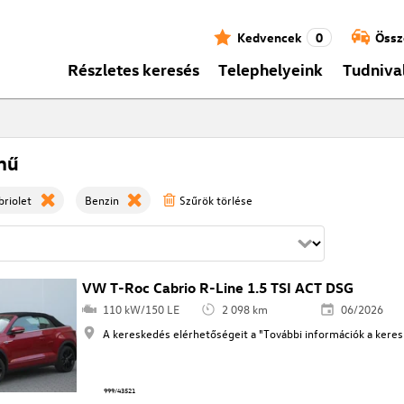
Kedvencek
0
Össz
Részletes keresés
Telephelyeink
Tudniva
mű
riolet
Benzin
Szűrök törlése
VW T-Roc Cabrio R-Line 1.5 TSI ACT DSG
110 kW/150 LE
2 098 km
06/2026
A kereskedés elérhetőségeit a "További információk a keresk
999/43521