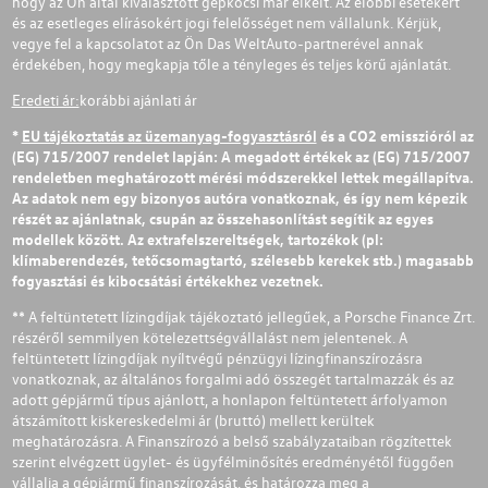
hogy az Ön által kiválasztott gépkocsi már elkelt. Az előbbi esetekért
és az esetleges elírásokért jogi felelősséget nem vállalunk. Kérjük,
vegye fel a kapcsolatot az Ön Das WeltAuto-partnerével annak
érdekében, hogy megkapja tőle a tényleges és teljes körű ajánlatát.
Eredeti ár:
korábbi ajánlati ár
*
EU tájékoztatás az üzemanyag-fogyasztásról
és a CO2 emisszióról az
(EG) 715/2007 rendelet lapján: A megadott értékek az (EG) 715/2007
rendeletben meghatározott mérési módszerekkel lettek megállapítva.
Az adatok nem egy bizonyos autóra vonatkoznak, és így nem képezik
részét az ajánlatnak, csupán az összehasonlítást segítik az egyes
modellek között. Az extrafelszereltségek, tartozékok (pl:
klímaberendezés, tetőcsomagtartó, szélesebb kerekek stb.) magasabb
fogyasztási és kibocsátási értékekhez vezetnek.
** A feltüntetett lízingdíjak tájékoztató jellegűek, a Porsche Finance Zrt.
részéről semmilyen kötelezettségvállalást nem jelentenek. A
feltüntetett lízingdíjak nyíltvégű pénzügyi lízingfinanszírozásra
vonatkoznak, az általános forgalmi adó összegét tartalmazzák és az
adott gépjármű típus ajánlott, a honlapon feltüntetett árfolyamon
átszámított kiskereskedelmi ár (bruttó) mellett kerültek
meghatározásra. A Finanszírozó a belső szabályzataiban rögzítettek
szerint elvégzett ügylet- és ügyfélminősítés eredményétől függően
vállalja a gépjármű finanszírozását, és határozza meg a