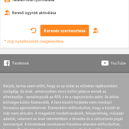
Kereső ügynök aktiválása
Keresés szerkesztése
* Jogi nyilatkozatok megjelenítése
Facebook
YouTube
Kérjük, tartsa szem előtt, hogy ez az oldal az előzetes tájékozódást
szolgálja. Az árak- amennyiben nincs külön jelezve ennek az
ellenkezője - tartalmazzák az ÁFÁ-t és a regisztrációs adót. Az átírás
költségei külön fizetendők. A fent közölt hirdetés nem minősül
hivatalos ajánlattételnek. Esetenként előfordulhat, hogy a közölt ár
már nem aktuális. A megadott modellvariációk, felszereltség, műszaki
adatok, valamint az árak tekintetében a tévedés és a változtatás jogát
fenntartjuk. A hirdetések rendszeres frissítése ellenére előfordulhat,