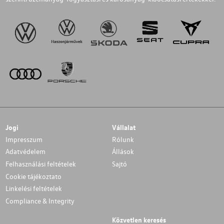
Jogi
Vállalat
Impresszum
Rólunk
Adatvédelem
Állások
Felhasználási feltételek
Sajtó
Cookie tájékoztato
Linkelési feltételek
Compliance & Integrity
Közvetlen keresés