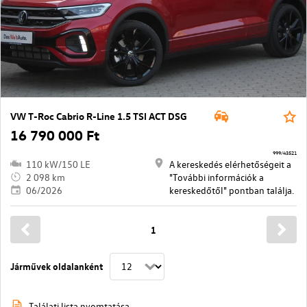
VW T-Roc Cabrio R-Line 1.5 TSI ACT DSG
16 790 000 Ft
999/43521
110 kW/150 LE
A kereskedés elérhetőségeit a
2 098 km
"További információk a
06/2026
kereskedőtől" pontban találja.
1
Járművek oldalanként
Találati lista nyomtatása