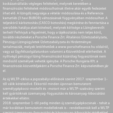
kockázatvállalás végleges feltételeit, melynek keretében a
finanszírozási feltételek módosulhatnak illetve akár egyéb fedezetet
írhat elő. A lízingdíj nagysága a vételár módosulása és a Referencia
kamatláb (3 havi BUBOR) változásának függvényében módosulhat. A
teljeskörű kárbiztosítás (CASCO biztosítás) megkötése és fenntartása a
szerződés hatálya alatt kötelező, melynek költsége a Lízingbevevőt
terheli! Felhívjuk a figyelmét, hogy a tájékoztatás nem teljes körű,
további részleteket a Porsche Finance Zrt. Általános Üzletszabályzata,
Pénzügyi Lízingügyletek Üzletszabályzata és Hirdetményei
tartalmazzák, melyek letölthetőek a
www.porschefinance.hu
oldalról,
vagy az Ügyfélszolgálatunkon valamint a Közvetítőnél elérhetőek. A
nyíltvégű pénzügyi lízing finanszírozást kizárólag fogyasztónak nem
minősülő személyek vehetik igénybe. A Porsche Hungária Kft. a
finanszírozás közvetítőjeként a Porsche Finance Zrt. képviseletében jár
el.
Az új WLTP-ciklus a jogszabályi előírások szerint 2017. szeptember 1-
től válik kötelezővé. Ekkortól minden újonnan bemutatott
személygépkocsi-modellt és -motort már a WLTP-szabvány szerint
kell gyártóiknak üzemanyag-fogyasztási és károsanyag-kibocsátási
értékekkel ellátni.
2018. szeptember 1-től pedig minden új személygépkocsinak - tehát a
már korábban bemutatott modelleknek is - rendelkezniük kell a WLTP
szerinti üzemanyag-fogyasztási és károsanyag-kibocsátási értékekkel.