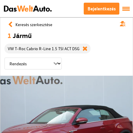
Das
Welt
Auto.
Bejelentkezés
Keresés szerkesztése
1
Jármű
VW T-Roc Cabrio R-Line 1.5 TSI ACT DSG