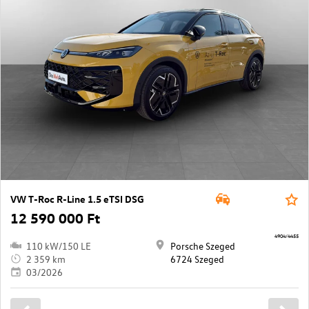
VW T-Roc R-Line 1.5 eTSI DSG
12 590 000 Ft
4904/4455
110 kW/150 LE
Porsche Szeged
2 359 km
6724 Szeged
03/2026