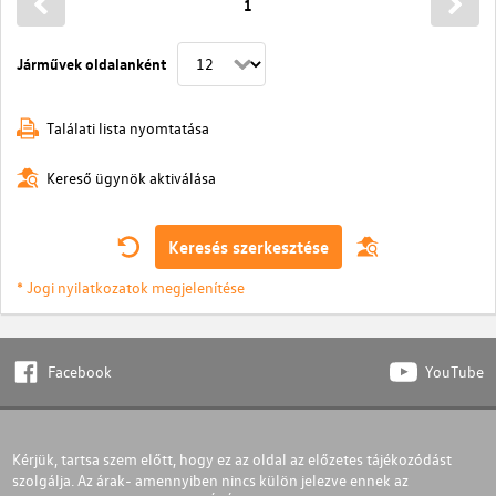
1
Járművek oldalanként
Találati lista nyomtatása
Kereső ügynök aktiválása
Keresés szerkesztése
* Jogi nyilatkozatok megjelenítése
Facebook
YouTube
Kérjük, tartsa szem előtt, hogy ez az oldal az előzetes tájékozódást
szolgálja. Az árak- amennyiben nincs külön jelezve ennek az