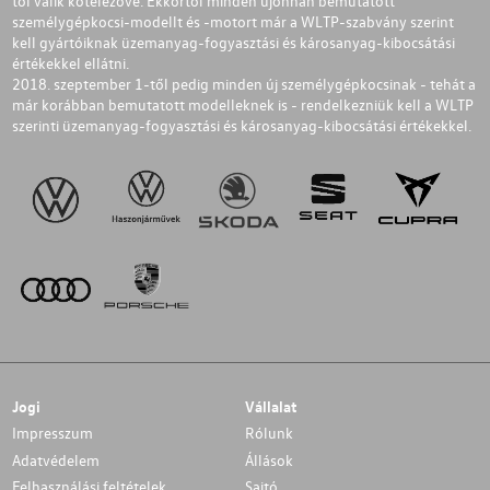
től válik kötelezővé. Ekkortól minden újonnan bemutatott
személygépkocsi-modellt és -motort már a WLTP-szabvány szerint
kell gyártóiknak üzemanyag-fogyasztási és károsanyag-kibocsátási
értékekkel ellátni.
2018. szeptember 1-től pedig minden új személygépkocsinak - tehát a
már korábban bemutatott modelleknek is - rendelkezniük kell a WLTP
szerinti üzemanyag-fogyasztási és károsanyag-kibocsátási értékekkel.
Jogi
Vállalat
Impresszum
Rólunk
Adatvédelem
Állások
Felhasználási feltételek
Sajtó