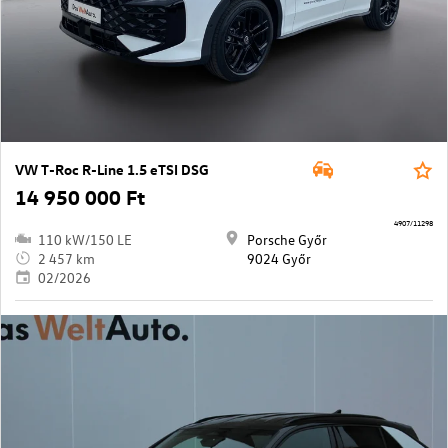
VW T-Roc R-Line 1.5 eTSI DSG
14 950 000 Ft
4907/11298
110 kW/150 LE
Porsche Győr
2 457 km
9024 Győr
02/2026