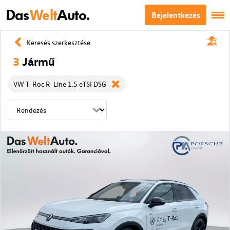
Das
Welt
Auto.
Bejelentkezés
Keresés szerkesztése
3
Jármű
VW T-Roc R-Line 1.5 eTSI DSG