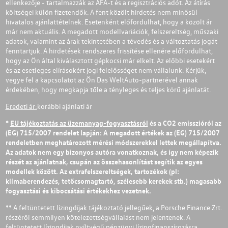
ellenkezője - tartalmazzák az ÁFÁ-t és a regisztrációs adót. Az átírás
költségei külön fizetendők. A fent közölt hirdetés nem minősül
hivatalos ajánlattételnek. Esetenként előfordulhat, hogy a közölt ár
már nem aktuális. A megadott modellvariációk, felszereltség, műszaki
adatok, valamint az árak tekintetében a tévedés és a változtatás jogát
fenntartjuk. A hirdetések rendszeres frissítése ellenére előfordulhat,
hogy az Ön által kiválasztott gépkocsi már elkelt. Az előbbi esetekért
és az esetleges elírásokért jogi felelősséget nem vállalunk. Kérjük,
vegye fel a kapcsolatot az Ön Das WeltAuto-partnerével annak
érdekében, hogy megkapja tőle a tényleges és teljes körű ajánlatát.
Eredeti ár:
korábbi ajánlati ár
*
EU tájékoztatás az üzemanyag-fogyasztásról
és a CO2 emisszióról az
(EG) 715/2007 rendelet lapján: A megadott értékek az (EG) 715/2007
rendeletben meghatározott mérési módszerekkel lettek megállapítva.
Az adatok nem egy bizonyos autóra vonatkoznak, és így nem képezik
részét az ajánlatnak, csupán az összehasonlítást segítik az egyes
modellek között. Az extrafelszereltségek, tartozékok (pl:
klímaberendezés, tetőcsomagtartó, szélesebb kerekek stb.) magasabb
fogyasztási és kibocsátási értékekhez vezetnek.
** A feltüntetett lízingdíjak tájékoztató jellegűek, a Porsche Finance Zrt.
részéről semmilyen kötelezettségvállalást nem jelentenek. A
feltüntetett lízingdíjak nyíltvégű pénzügyi lízingfinanszírozásra