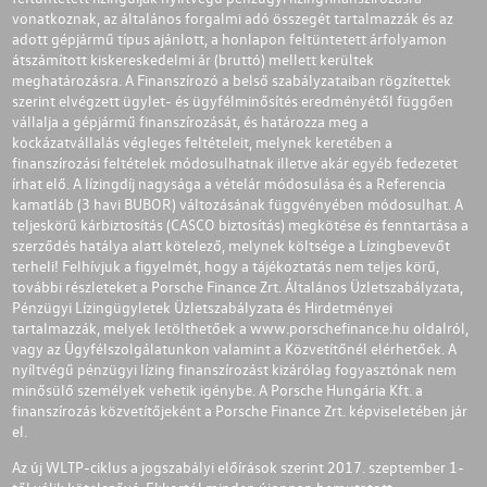
vonatkoznak, az általános forgalmi adó összegét tartalmazzák és az
adott gépjármű típus ajánlott, a honlapon feltüntetett árfolyamon
átszámított kiskereskedelmi ár (bruttó) mellett kerültek
meghatározásra. A Finanszírozó a belső szabályzataiban rögzítettek
szerint elvégzett ügylet- és ügyfélminősítés eredményétől függően
vállalja a gépjármű finanszírozását, és határozza meg a
kockázatvállalás végleges feltételeit, melynek keretében a
finanszírozási feltételek módosulhatnak illetve akár egyéb fedezetet
írhat elő. A lízingdíj nagysága a vételár módosulása és a Referencia
kamatláb (3 havi BUBOR) változásának függvényében módosulhat. A
teljeskörű kárbiztosítás (CASCO biztosítás) megkötése és fenntartása a
szerződés hatálya alatt kötelező, melynek költsége a Lízingbevevőt
terheli! Felhívjuk a figyelmét, hogy a tájékoztatás nem teljes körű,
további részleteket a Porsche Finance Zrt. Általános Üzletszabályzata,
Pénzügyi Lízingügyletek Üzletszabályzata és Hirdetményei
tartalmazzák, melyek letölthetőek a
www.porschefinance.hu
oldalról,
vagy az Ügyfélszolgálatunkon valamint a Közvetítőnél elérhetőek. A
nyíltvégű pénzügyi lízing finanszírozást kizárólag fogyasztónak nem
minősülő személyek vehetik igénybe. A Porsche Hungária Kft. a
finanszírozás közvetítőjeként a Porsche Finance Zrt. képviseletében jár
el.
Az új WLTP-ciklus a jogszabályi előírások szerint 2017. szeptember 1-