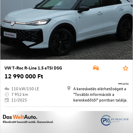
VW T-Roc R-Line 1.5 eTSI DSG
12 990 000 Ft
999/42722
110 kW/150 LE
A kereskedés elérhetőségeit a
7 952 km
"További információk a
11/2025
kereskedőtől" pontban találja.