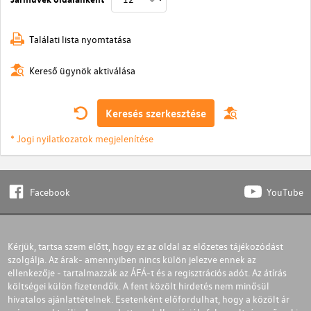
Találati lista nyomtatása
Kereső ügynök aktiválása
Keresés szerkesztése
* Jogi nyilatkozatok megjelenítése
Facebook
YouTube
Kérjük, tartsa szem előtt, hogy ez az oldal az előzetes tájékozódást
szolgálja. Az árak- amennyiben nincs külön jelezve ennek az
ellenkezője - tartalmazzák az ÁFÁ-t és a regisztrációs adót. Az átírás
költségei külön fizetendők. A fent közölt hirdetés nem minősül
hivatalos ajánlattételnek. Esetenként előfordulhat, hogy a közölt ár