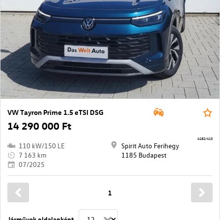
VW Tayron Prime 1.5 eTSI DSG
14 290 000 Ft
4182/413
110 kW/150 LE
Spirit Auto Ferihegy
7 163 km
1185 Budapest
07/2025
1
Járművek oldalanként