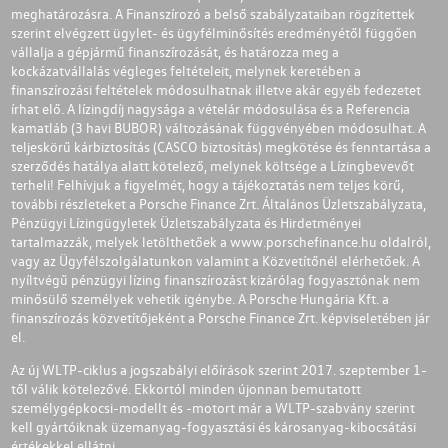
meghatározásra. A Finanszírozó a belső szabályzataiban rögzítettek
szerint elvégzett ügylet- és ügyfélminősítés eredményétől függően
vállalja a gépjármű finanszírozását, és határozza meg a
kockázatvállalás végleges feltételeit, melynek keretében a
finanszírozási feltételek módosulhatnak illetve akár egyéb fedezetet
írhat elő. A lízingdíj nagysága a vételár módosulása és a Referencia
kamatláb (3 havi BUBOR) változásának függvényében módosulhat. A
teljeskörű kárbiztosítás (CASCO biztosítás) megkötése és fenntartása a
szerződés hatálya alatt kötelező, melynek költsége a Lízingbevevőt
terheli! Felhívjuk a figyelmét, hogy a tájékoztatás nem teljes körű,
további részleteket a Porsche Finance Zrt. Általános Üzletszabályzata,
Pénzügyi Lízingügyletek Üzletszabályzata és Hirdetményei
tartalmazzák, melyek letölthetőek a
www.porschefinance.hu
oldalról,
vagy az Ügyfélszolgálatunkon valamint a Közvetítőnél elérhetőek. A
nyíltvégű pénzügyi lízing finanszírozást kizárólag fogyasztónak nem
minősülő személyek vehetik igénybe. A Porsche Hungária Kft. a
finanszírozás közvetítőjeként a Porsche Finance Zrt. képviseletében jár
el.
Az új WLTP-ciklus a jogszabályi előírások szerint 2017. szeptember 1-
től válik kötelezővé. Ekkortól minden újonnan bemutatott
személygépkocsi-modellt és -motort már a WLTP-szabvány szerint
kell gyártóiknak üzemanyag-fogyasztási és károsanyag-kibocsátási
értékekkel ellátni.