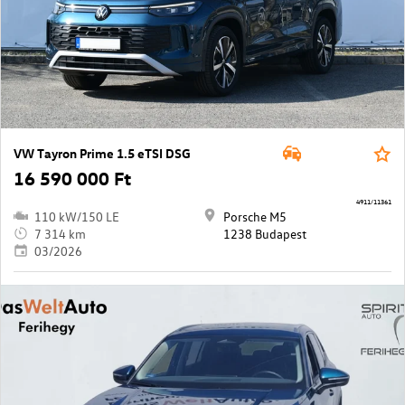
VW Tayron Prime 1.5 eTSI DSG
16 590 000 Ft
4911/11361
110 kW/150 LE
Porsche M5
7 314 km
1238 Budapest
03/2026