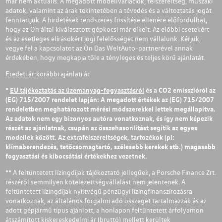
már nem aktuális. A megadott modellvariációk, felszereltség, műszaki
adatok, valamint az árak tekintetében a tévedés és a változtatás jogát
fenntartjuk. A hirdetések rendszeres frissítése ellenére előfordulhat,
hogy az Ön által kiválasztott gépkocsi már elkelt. Az előbbi esetekért
és az esetleges elírásokért jogi felelősséget nem vállalunk. Kérjük,
vegye fel a kapcsolatot az Ön Das WeltAuto-partnerével annak
érdekében, hogy megkapja tőle a tényleges és teljes körű ajánlatát.
Eredeti ár:
korábbi ajánlati ár
*
EU tájékoztatás az üzemanyag-fogyasztásról
és a CO2 emisszióról az
(EG) 715/2007 rendelet lapján: A megadott értékek az (EG) 715/2007
rendeletben meghatározott mérési módszerekkel lettek megállapítva.
Az adatok nem egy bizonyos autóra vonatkoznak, és így nem képezik
részét az ajánlatnak, csupán az összehasonlítást segítik az egyes
modellek között. Az extrafelszereltségek, tartozékok (pl:
klímaberendezés, tetőcsomagtartó, szélesebb kerekek stb.) magasabb
fogyasztási és kibocsátási értékekhez vezetnek.
** A feltüntetett lízingdíjak tájékoztató jellegűek, a Porsche Finance Zrt.
részéről semmilyen kötelezettségvállalást nem jelentenek. A
feltüntetett lízingdíjak nyíltvégű pénzügyi lízingfinanszírozásra
vonatkoznak, az általános forgalmi adó összegét tartalmazzák és az
adott gépjármű típus ajánlott, a honlapon feltüntetett árfolyamon
átszámított kiskereskedelmi ár (bruttó) mellett kerültek