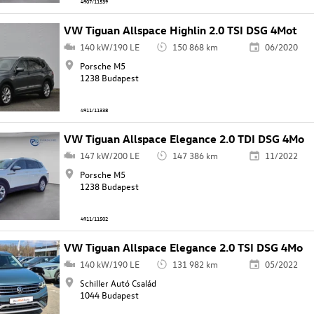
4907/11539
VW Tiguan Allspace Highlin 2.0 TSI DSG 4Mot
140 kW/190 LE
150 868 km
06/2020
Porsche M5
1238 Budapest
4911/11338
VW Tiguan Allspace Elegance 2.0 TDI DSG 4Mo
147 kW/200 LE
147 386 km
11/2022
Porsche M5
1238 Budapest
4911/11502
VW Tiguan Allspace Elegance 2.0 TSI DSG 4Mo
140 kW/190 LE
131 982 km
05/2022
Schiller Autó Család
1044 Budapest