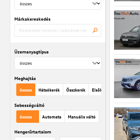
Márkakereskedés
Üzemanyagtípus
Meghajtás
összes
Hátsókerék
Összkerék
Elsõkerék
Sebességváltó
összes
Automata
Manuális váltó
Hengerűrtartalom