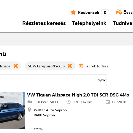
Kedvencek
0
Össz
Részletes keresés
Telephelyeink
Tudniva
mű
lspace
SUV/Terepjáró/Pickup
Szűrök törlése
VW Tiguan Allspace High 2.0 TDI SCR DSG 4Mo
110 kW/150 LE
178 114 km
08/2018
Walter Autó Sopron
9400 Sopron
849/4312