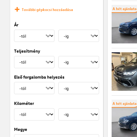
A hét ajánlata
További gépkocsi hozzáadása
Ár
Teljesítmény
Első forgalomba helyezés
Kilométer
A hét ajánlata
Megye