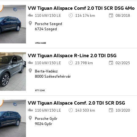
VW Tiguan Allspace Comf 2.0 TDI SCR DSG 4Mo
110 kW/150 LE
114 174 km
08/2018
Porsche Szeged
6724 Szeged
4904/4488
VW Tiguan Allspace R-Line 2.0 TDI DSG
110 kW/150 LE
23 798 km
02/2025
Berta-Vadász
8000 Székesfehérvár
877/1240
VW Tiguan Allspace Comf. 2.0 TDI SCR DSG
110 kW/150 LE
143 503 km
10/2020
Porsche Győr
9024 Győr