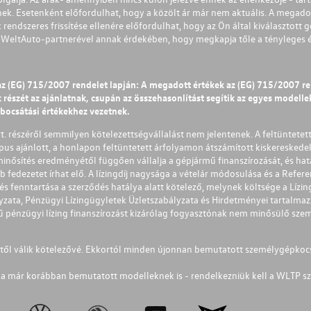
nek. Esetenként előfordulhat, hogy a közölt ár már nem aktuális. A megadot
 rendszeres frissítése ellenére előfordulhat, hogy az Ön által kiválasztott gé
s WeltAuto-partnerével annak érdekében, hogy megkapja tőle a tényleges és 
az (EG) 715/2007 rendelet lapján: A megadott értékek az (EG) 715/2007 r
észét az ajánlatnak, csupán az összehasonlítást segítik az egyes modellek 
ibocsátási értékekhez vezetnek.
Zrt. részéről semmilyen kötelezettségvállalást nem jelentenek. A feltüntetet
pus ajánlott, a honlapon feltüntetett árfolyamon átszámított kiskereskedel
lminősítés eredményétől függően vállalja a gépjármű finanszírozását, és hat
éb fedezetet írhat elő. A lízingdíj nagysága a vételár módosulása és a Re
s fenntartása a szerződés hatálya alatt kötelező, melynek költsége a Lízing
ályzata, Pénzügyi Lízingügyletek Üzletszabályzata és Hirdetményei tartalma
 pénzügyi lízing finanszírozást kizárólag fogyasztónak nem minősülő szemé
1-től válik kötelezővé. Ekkortól minden újonnan bemutatott személygépkoc
a már korábban bemutatott modelleknek is - rendelkezniük kell a WLTP sz