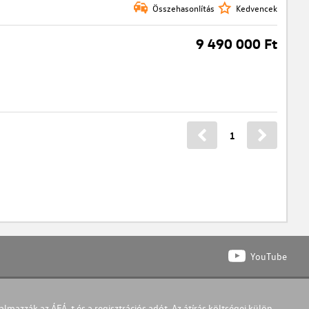
Összehasonlítás
Kedvencek
9 490 000 Ft
1
YouTube
almazzák az ÁFÁ-t és a regisztrációs adót. Az átírás költségei külön