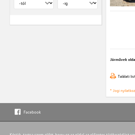
Járművek olda
Találati l
* Jogi nyilatk
Facebook
Kérjük, tartsa szem előtt, hogy ez az oldal az előzetes tájékozódást sz