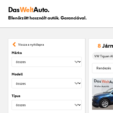
Das
Welt
Auto.
Ellenőrzött használt autók. Garanciával.
8
Jár
Vissza a nyitólapra
Márka
VW Tiguan Al
Modell
Típus