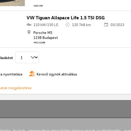
4151/103
VW Tiguan Allspace Life 1.5 TSI DSG
110 kW/150 LE
120 768 km
03/2023
Porsche M5
1238 Budapest
4911/11458
lanként
ista nyomtatása
Kereső ügynök aktiválása
ozatok megjelenítése
olgálja. Az árak- amennyiben nincs külön jelezve ennek az ellenkezője - tart