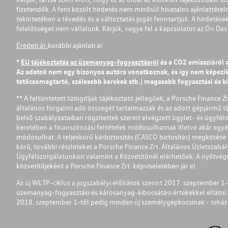
fizetendők. A fent közölt hirdetés nem minősül hivatalos ajánlattétel
tekintetében a tévedés és a változtatás jogát fenntartjuk. A hirdetések
felelősséget nem vállalunk. Kérjük, vegye fel a kapcsolatot az Ön Da
Eredeti ár:
korábbi ajánlati ár
*
EU tájékoztatás az üzemanyag-fogyasztásról
és a CO2 emisszióról 
Az adatok nem egy bizonyos autóra vonatkoznak, és így nem képezik r
tetőcsomagtartó, szélesebb kerekek stb.) magasabb fogyasztási és k
** A feltüntetett lízingdíjak tájékoztató jellegűek, a Porsche Finance 
általános forgalmi adó összegét tartalmazzák és az adott gépjármű tí
belső szabályzataiban rögzítettek szerint elvégzett ügylet- és ügyfé
keretében a finanszírozási feltételek módosulhatnak illetve akár egy
módosulhat. A teljeskörű kárbiztosítás (CASCO biztosítás) megkötése é
körű, további részleteket a Porsche Finance Zrt. Általános Üzletszab
Ügyfélszolgálatunkon valamint a Közvetítőnél elérhetőek. A nyíltvégű
közvetítőjeként a Porsche Finance Zrt. képviseletében jár el.
Az új WLTP-ciklus a jogszabályi előírások szerint 2017. szeptember 
üzemanyag-fogyasztási és károsanyag-kibocsátási értékekkel ellátni.
2018. szeptember 1-től pedig minden új személygépkocsinak - tehát 