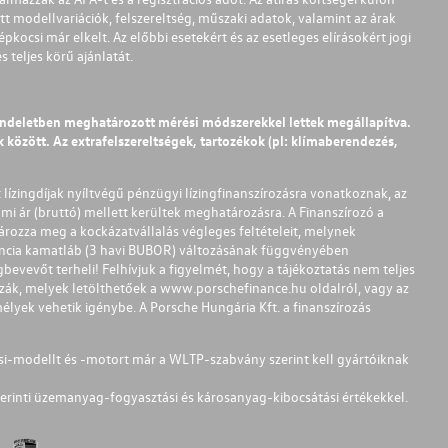
t modellvariációk, felszereltség, műszaki adatok, valamint az árak
pkocsi már elkelt. Az előbbi esetekért és az esetleges elírásokért jogi
teljes körű ajánlatát.
endeletben meghatározott mérési módszerekkel lettek megállapítva.
között. Az extrafelszereltségek, tartozékok (pl: klímaberendezés,
t lízingdíjak nyíltvégű pénzügyi lízingfinanszírozásra vonatkoznak, az
mi ár (bruttó) mellett kerültek meghatározásra. A Finanszírozó a
ározza meg a kockázatvállalás végleges feltételeit, melynek
ferencia kamatláb (3 havi BUBOR) változásának függvényében
bevevőt terheli! Felhívjuk a figyelmét, hogy a tájékoztatás nem teljes
zzák, melyek letölthetőek a
www.porschefinance.hu
oldalról, vagy az
lyek vehetik igénybe. A Porsche Hungária Kft. a finanszírozás
si-modellt és -motort már a WLTP-szabvány szerint kell gyártóiknak
erinti üzemanyag-fogyasztási és károsanyag-kibocsátási értékekkel.