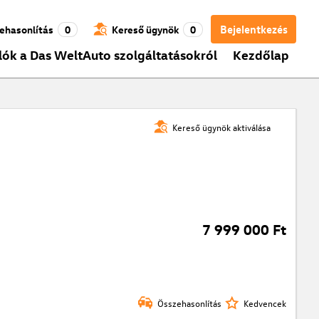
Bejelentkezés
ehasonlítás
0
Kereső ügynök
0
lók a Das WeltAuto szolgáltatásokról
Kezdőlap
Kereső ügynök aktiválása
7 999 000 Ft
Összehasonlítás
Kedvencek