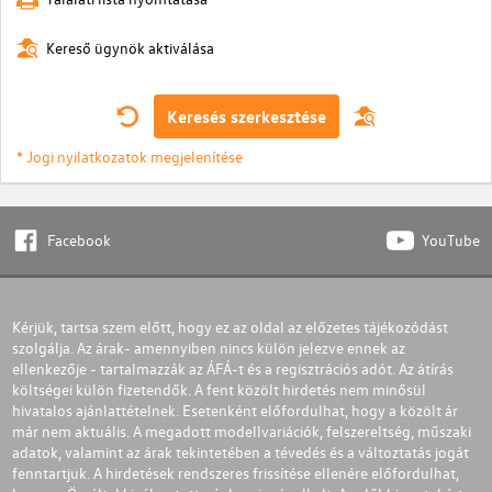
Kereső ügynök aktiválása
Keresés szerkesztése
* Jogi nyilatkozatok megjelenítése
Facebook
YouTube
Kérjük, tartsa szem előtt, hogy ez az oldal az előzetes tájékozódást
szolgálja. Az árak- amennyiben nincs külön jelezve ennek az
ellenkezője - tartalmazzák az ÁFÁ-t és a regisztrációs adót. Az átírás
költségei külön fizetendők. A fent közölt hirdetés nem minősül
hivatalos ajánlattételnek. Esetenként előfordulhat, hogy a közölt ár
már nem aktuális. A megadott modellvariációk, felszereltség, műszaki
adatok, valamint az árak tekintetében a tévedés és a változtatás jogát
fenntartjuk. A hirdetések rendszeres frissítése ellenére előfordulhat,