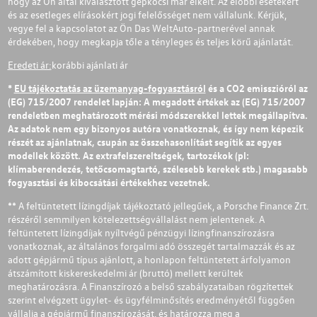
hogy az Ön által kiválasztott gépkocsi már elkelt. Az előbbi esetekért
és az esetleges elírásokért jogi felelősséget nem vállalunk. Kérjük,
vegye fel a kapcsolatot az Ön Das WeltAuto-partnerével annak
érdekében, hogy megkapja tőle a tényleges és teljes körű ajánlatát.
Eredeti ár:
korábbi ajánlati ár
*
EU tájékoztatás az üzemanyag-fogyasztásról
és a CO2 emisszióról az
(EG) 715/2007 rendelet lapján: A megadott értékek az (EG) 715/2007
rendeletben meghatározott mérési módszerekkel lettek megállapítva.
Az adatok nem egy bizonyos autóra vonatkoznak, és így nem képezik
részét az ajánlatnak, csupán az összehasonlítást segítik az egyes
modellek között. Az extrafelszereltségek, tartozékok (pl:
klímaberendezés, tetőcsomagtartó, szélesebb kerekek stb.) magasabb
fogyasztási és kibocsátási értékekhez vezetnek.
** A feltüntetett lízingdíjak tájékoztató jellegűek, a Porsche Finance Zrt.
részéről semmilyen kötelezettségvállalást nem jelentenek. A
feltüntetett lízingdíjak nyíltvégű pénzügyi lízingfinanszírozásra
vonatkoznak, az általános forgalmi adó összegét tartalmazzák és az
adott gépjármű típus ajánlott, a honlapon feltüntetett árfolyamon
átszámított kiskereskedelmi ár (bruttó) mellett kerültek
meghatározásra. A Finanszírozó a belső szabályzataiban rögzítettek
szerint elvégzett ügylet- és ügyfélminősítés eredményétől függően
vállalja a gépjármű finanszírozását, és határozza meg a