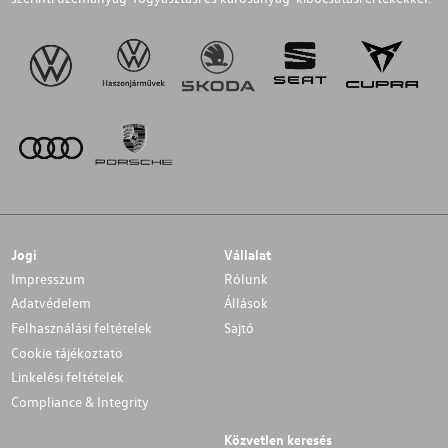
Jogi
Vállalat
Impresszum
Rólunk
Adatvédelem
Állások
Felhasználási feltételek
Sajtó
Cookie tájékoztato
Linkelési feltételek
Compliance & Integrity
Közvetlen keresés