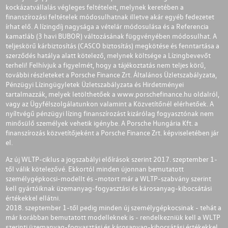
kockázatvállalás végleges feltételeit, melynek keretében a
finanszírozási feltételek módosulhatnak illetve akár egyéb fedezetet
írhat elő. A lízingdíj nagysága a vételár módosulása és a Referencia
kamatláb (3 havi BUBOR) változásának függvényében módosulhat. A
teljeskörű kárbiztosítás (CASCO biztosítás) megkötése és fenntartása a
szerződés hatálya alatt kötelező, melynek költsége a Lízingbevevőt
terheli! Felhívjuk a figyelmét, hogy a tájékoztatás nem teljes körű,
további részleteket a Porsche Finance Zrt. Általános Üzletszabályzata,
Pénzügyi Lízingügyletek Üzletszabályzata és Hirdetményei
tartalmazzák, melyek letölthetőek a
www.porschefinance.hu
oldalról,
vagy az Ügyfélszolgálatunkon valamint a Közvetítőnél elérhetőek. A
nyíltvégű pénzügyi lízing finanszírozást kizárólag fogyasztónak nem
minősülő személyek vehetik igénybe. A Porsche Hungária Kft. a
finanszírozás közvetítőjeként a Porsche Finance Zrt. képviseletében jár
el.
Az új WLTP-ciklus a jogszabályi előírások szerint 2017. szeptember 1-
től válik kötelezővé. Ekkortól minden újonnan bemutatott
személygépkocsi-modellt és -motort már a WLTP-szabvány szerint
kell gyártóiknak üzemanyag-fogyasztási és károsanyag-kibocsátási
értékekkel ellátni.
2018. szeptember 1-től pedig minden új személygépkocsinak - tehát a
már korábban bemutatott modelleknek is - rendelkezniük kell a WLTP
szerinti üzemanyag-fogyasztási és károsanyag-kibocsátási értékekkel.