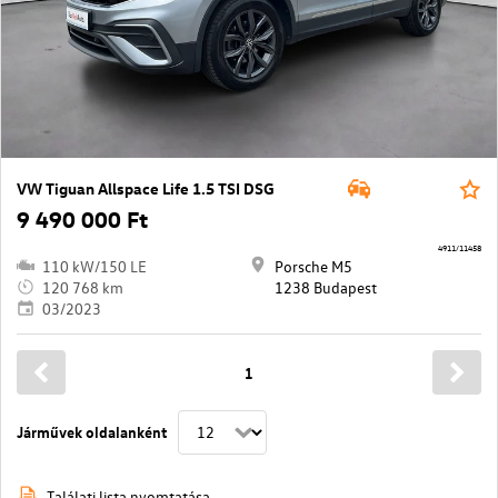
VW Tiguan Allspace Life 1.5 TSI DSG
9 490 000 Ft
4911/11458
110 kW/150 LE
Porsche M5
120 768 km
1238 Budapest
03/2023
1
Járművek oldalanként
Találati lista nyomtatása