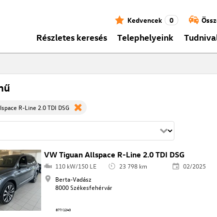
Kedvencek
0
Össz
Részletes keresés
Telephelyeink
Tudniva
mű
lspace R-Line 2.0 TDI DSG
VW Tiguan Allspace R-Line 2.0 TDI DSG
110 kW/150 LE
23 798 km
02/2025
Berta-Vadász
8000 Székesfehérvár
877/1240