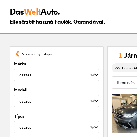
Das
Welt
Auto.
Ellenőrzött használt autók. Garanciával.
1
Jár
Vissza a nyitólapra
Márka
VW Tiguan Al
Modell
Típus