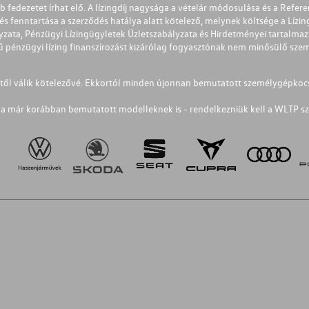
éb fedezetet írhat elő. A lízingdíj nagysága a vételár módosulása és a Re
s fenntartása a szerződés hatálya alatt kötelező, melynek költsége a Lízing
ályzata, Pénzügyi Lízingügyletek Üzletszabályzata és Hirdetményei tartalma
 pénzügyi lízing finanszírozást kizárólag fogyasztónak nem minősülő szemé
1-től válik kötelezővé. Ekkortól minden újonnan bemutatott személygépkoc
a már korábban bemutatott modelleknek is - rendelkezniük kell a WLTP sz