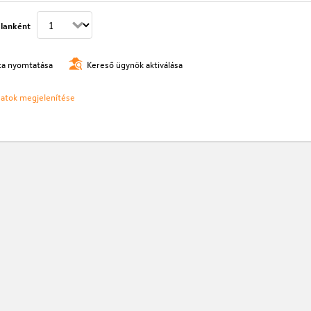
lanként
ista nyomtatása
Kereső ügynök aktiválása
ozatok megjelenítése