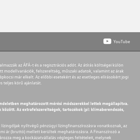
YouTube
almazzák az ÁFÁ-t és a regisztrációs adót. Az átírás költségei külön
t modellvariációk, felszereltség, műszaki adatok, valamint az árak
pkocsi már elkelt. Az előbbi esetekért és az esetleges elírásokért jogi
teljes körű ajánlatát.
endeletben meghatározott mérési módszerekkel lettek megállapítva.
között. Az extrafelszereltségek, tartozékok (pl: klímaberendezés,
t lízingdíjak nyíltvégű pénzügyi lízingfinanszírozásra vonatkoznak, az
mi ár (bruttó) mellett kerültek meghatározásra. A Finanszírozó a
ározza meg a kockázatvállalás végleges feltételeit, melynek