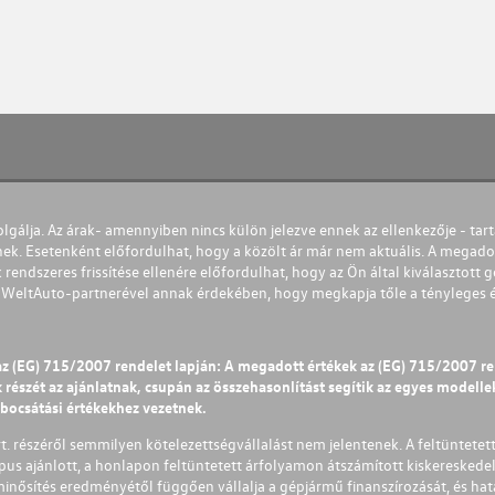
olgálja. Az árak- amennyiben nincs külön jelezve ennek az ellenkezője - tart
nek. Esetenként előfordulhat, hogy a közölt ár már nem aktuális. A megadot
 rendszeres frissítése ellenére előfordulhat, hogy az Ön által kiválasztott gé
s WeltAuto-partnerével annak érdekében, hogy megkapja tőle a tényleges és 
az (EG) 715/2007 rendelet lapján: A megadott értékek az (EG) 715/2007 r
észét az ajánlatnak, csupán az összehasonlítást segítik az egyes modellek 
ibocsátási értékekhez vezetnek.
Zrt. részéről semmilyen kötelezettségvállalást nem jelentenek. A feltüntetet
pus ajánlott, a honlapon feltüntetett árfolyamon átszámított kiskereskedel
lminősítés eredményétől függően vállalja a gépjármű finanszírozását, és hat