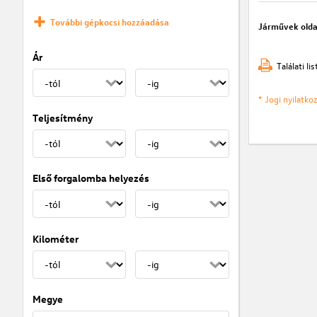
További gépkocsi hozzáadása
Járművek olda
Ár
Találati l
* Jogi nyilatk
Teljesítmény
Első forgalomba helyezés
Kilométer
Megye