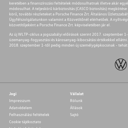
keretében a finanszírozási feltételek módosulhatnak illetve akár egy
módosulhat. A teljeskörű kárbiztosítás (CASCO biztosítás) megkötése é
körű, további részleteket a Porsche Finance Zrt. Általános Üzletszab
Ügyfélszolgálatunkon valamint a Közvetítőnél elérhetőek. A nyíltvégű
közvetítőjeként a Porsche Finance Zrt. képviseletében jár el.
Az új WLTP-ciklus a jogszabályi előírások szerint 2017. szeptember 
üzemanyag-fogyasztási és károsanyag-kibocsátási értékekkel ellátni.
2018. szeptember 1-től pedig minden új személygépkocsinak - tehát 
Jogi
Vállalat
Impresszum
Rólunk
Adatvédelem
Állások
Felhasználási feltételek
Sajtó
Cookie tájékoztato