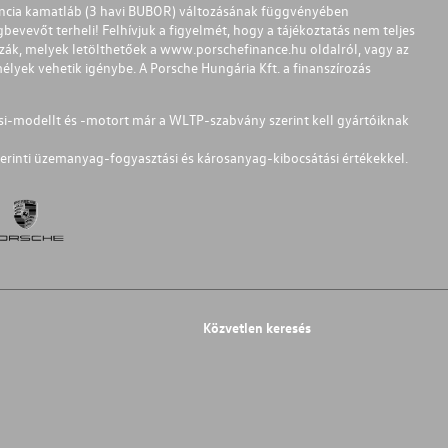
ferencia kamatláb (3 havi BUBOR) változásának függvényében
bevevőt terheli! Felhívjuk a figyelmét, hogy a tájékoztatás nem teljes
zzák, melyek letölthetőek a
www.porschefinance.hu
oldalról, vagy az
lyek vehetik igénybe. A Porsche Hungária Kft. a finanszírozás
si-modellt és -motort már a WLTP-szabvány szerint kell gyártóiknak
erinti üzemanyag-fogyasztási és károsanyag-kibocsátási értékekkel.
Közvetlen keresés