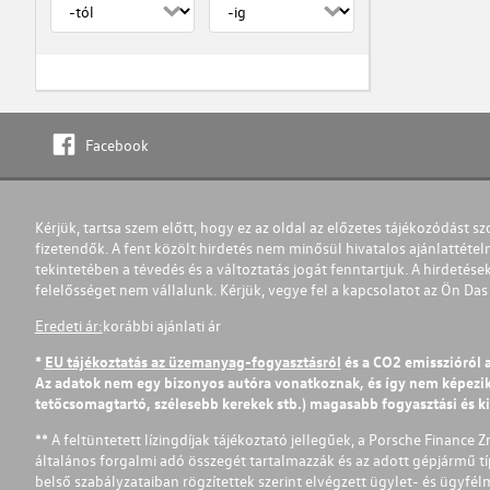
Facebook
Kérjük, tartsa szem előtt, hogy ez az oldal az előzetes tájékozódást sz
fizetendők. A fent közölt hirdetés nem minősül hivatalos ajánlattétel
tekintetében a tévedés és a változtatás jogát fenntartjuk. A hirdetések
felelősséget nem vállalunk. Kérjük, vegye fel a kapcsolatot az Ön Da
Eredeti ár:
korábbi ajánlati ár
*
EU tájékoztatás az üzemanyag-fogyasztásról
és a CO2 emisszióról 
Az adatok nem egy bizonyos autóra vonatkoznak, és így nem képezik r
tetőcsomagtartó, szélesebb kerekek stb.) magasabb fogyasztási és k
** A feltüntetett lízingdíjak tájékoztató jellegűek, a Porsche Finance 
általános forgalmi adó összegét tartalmazzák és az adott gépjármű tí
belső szabályzataiban rögzítettek szerint elvégzett ügylet- és ügyfé