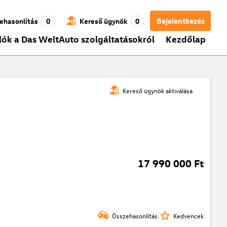
Bejelentkezés
ehasonlítás
0
Kereső ügynök
0
lók a Das WeltAuto szolgáltatásokról
Kezdőlap
Kereső ügynök aktiválása
17 990 000 Ft
Összehasonlítás
Kedvencek