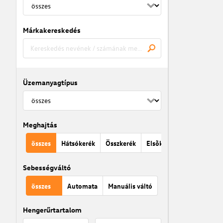
Márkakereskedés
Üzemanyagtípus
Meghajtás
összes
Hátsókerék
Összkerék
Elsõkerék
Sebességváltó
összes
Automata
Manuális váltó
Hengerűrtartalom