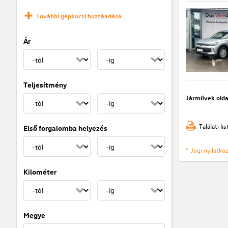
További gépkocsi hozzáadása
Ár
Teljesítmény
Járművek olda
Találati l
Első forgalomba helyezés
* Jogi nyilatk
Kilométer
Megye