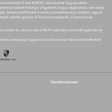
ferencia kamatláb (3 havi BUBOR) változásának függvényében
bevevőt terheli! Felhívjuk a figyelmét, hogy a tájékoztatás nem teljes
zzák, melyek letölthetőek a
www.porschefinance.hu
oldalról, vagy az
lyek vehetik igénybe. A Porsche Hungária Kft. a finanszírozás
si-modellt és -motort már a WLTP-szabvány szerint kell gyártóiknak
erinti üzemanyag-fogyasztási és károsanyag-kibocsátási értékekkel.
Közvetlen keresés