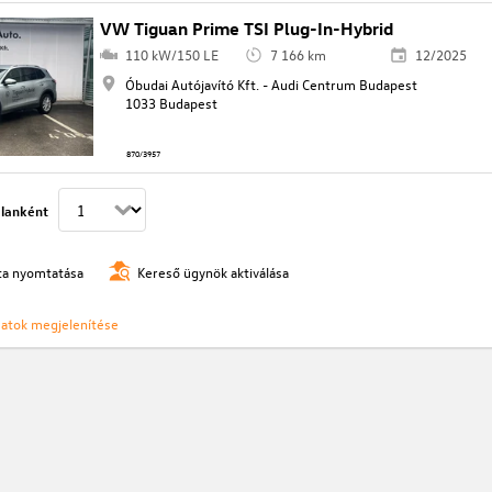
VW Tiguan Prime TSI Plug-In-Hybrid
110 kW/150 LE
7 166 km
12/2025
Óbudai Autójavító Kft. - Audi Centrum Budapest
1033 Budapest
870/3957
lanként
ista nyomtatása
Kereső ügynök aktiválása
ozatok megjelenítése