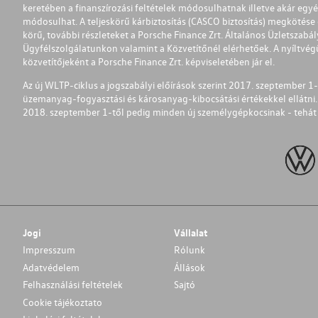
keretében a finanszírozási feltételek módosulhatnak illetve akár egy
módosulhat. A teljeskörű kárbiztosítás (CASCO biztosítás) megkötése é
körű, további részleteket a Porsche Finance Zrt. Általános Üzletszab
Ügyfélszolgálatunkon valamint a Közvetítőnél elérhetőek. A nyíltvégű
közvetítőjeként a Porsche Finance Zrt. képviseletében jár el.
Az új WLTP-ciklus a jogszabályi előírások szerint 2017. szeptember 
üzemanyag-fogyasztási és károsanyag-kibocsátási értékekkel ellátni.
2018. szeptember 1-től pedig minden új személygépkocsinak - tehát 
Jogi
Vállalat
Impresszum
Rólunk
Adatvédelem
Állások
Felhasználási feltételek
Sajtó
Cookie tájékoztato