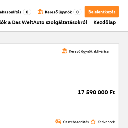
Bejelentkezés
ehasonlítás
0
Kereső ügynök
0
lók a Das WeltAuto szolgáltatásokról
Kezdőlap
Kereső ügynök aktiválása
17 590 000 Ft
Összehasonlítás
Kedvencek