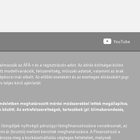
YouTube
almazzák az ÁFÁ-t és a regisztrációs adót. Az átírás költségei külön
t modellvariációk, felszereltség, műszaki adatok, valamint az árak
pkocsi már elkelt. Az előbbi esetekért és az esetleges elírásokért jogi
teljes körű ajánlatát.
endeletben meghatározott mérési módszerekkel lettek megállapítva.
között. Az extrafelszereltségek, tartozékok (pl: klímaberendezés,
t lízingdíjak nyíltvégű pénzügyi lízingfinanszírozásra vonatkoznak, az
mi ár (bruttó) mellett kerültek meghatározásra. A Finanszírozó a
ározza meg a kockázatvállalás végleges feltételeit, melynek