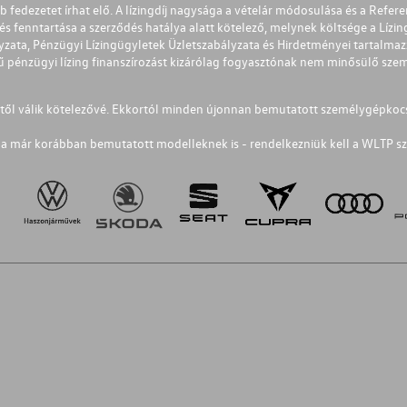
éb fedezetet írhat elő. A lízingdíj nagysága a vételár módosulása és a Re
s fenntartása a szerződés hatálya alatt kötelező, melynek költsége a Lízing
ályzata, Pénzügyi Lízingügyletek Üzletszabályzata és Hirdetményei tartalma
 pénzügyi lízing finanszírozást kizárólag fogyasztónak nem minősülő szemé
1-től válik kötelezővé. Ekkortól minden újonnan bemutatott személygépkoc
a már korábban bemutatott modelleknek is - rendelkezniük kell a WLTP sz