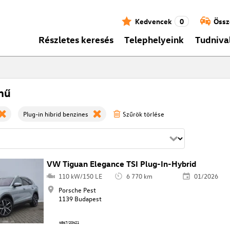
Kedvencek
0
Össz
Részletes keresés
Telephelyeink
Tudniva
mű
Plug-in hibrid benzines
Szűrök törlése
VW Tiguan Elegance TSI Plug-In-Hybrid
110 kW/150 LE
6 770 km
01/2026
Porsche Pest
1139 Budapest
4867/20421