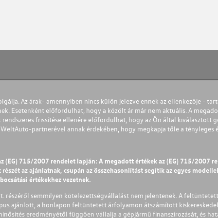
olgálja. Az árak- amennyiben nincs külön jelezve ennek az ellenkezője - tart
nek. Esetenként előfordulhat, hogy a közölt ár már nem aktuális. A megadot
 rendszeres frissítése ellenére előfordulhat, hogy az Ön által kiválasztott gé
s WeltAuto-partnerével annak érdekében, hogy megkapja tőle a tényleges és 
az (EG) 715/2007 rendelet lapján: A megadott értékek az (EG) 715/2007 r
észét az ajánlatnak, csupán az összehasonlítást segítik az egyes modellek 
ibocsátási értékekhez vezetnek.
Zrt. részéről semmilyen kötelezettségvállalást nem jelentenek. A feltüntetet
pus ajánlott, a honlapon feltüntetett árfolyamon átszámított kiskereskedel
lminősítés eredményétől függően vállalja a gépjármű finanszírozását, és hat