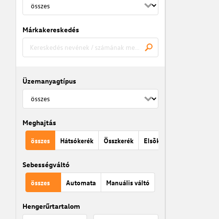
Márkakereskedés
Üzemanyagtípus
Meghajtás
összes
Hátsókerék
Összkerék
Elsõkerék
Sebességváltó
összes
Automata
Manuális váltó
Hengerűrtartalom