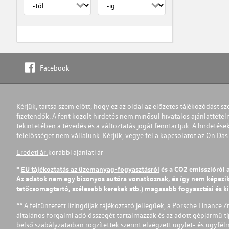
Facebook
Kérjük, tartsa szem előtt, hogy ez az oldal az előzetes tájékozódást sz
fizetendők. A fent közölt hirdetés nem minősül hivatalos ajánlattétel
tekintetében a tévedés és a változtatás jogát fenntartjuk. A hirdetések
felelősséget nem vállalunk. Kérjük, vegye fel a kapcsolatot az Ön Da
Eredeti ár:
korábbi ajánlati ár
*
EU tájékoztatás az üzemanyag-fogyasztásról
és a CO2 emisszióról 
Az adatok nem egy bizonyos autóra vonatkoznak, és így nem képezik r
tetőcsomagtartó, szélesebb kerekek stb.) magasabb fogyasztási és k
** A feltüntetett lízingdíjak tájékoztató jellegűek, a Porsche Finance 
általános forgalmi adó összegét tartalmazzák és az adott gépjármű tí
belső szabályzataiban rögzítettek szerint elvégzett ügylet- és ügyfé