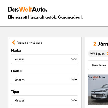
Das
Welt
Auto.
Ellenőrzött használt autók. Garanciával.
2
Jár
Vissza a nyitólapra
Márka
VW Tiguan
Modell
Típus