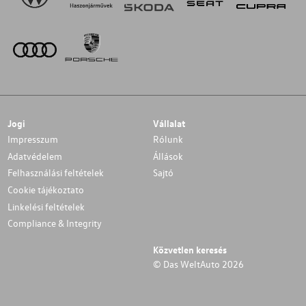
Jogi
Vállalat
Impresszum
Rólunk
Adatvédelem
Állások
Felhasználási feltételek
Sajtó
Cookie tájékoztato
Linkelési feltételek
Compliance & Integrity
Közvetlen keresés
© Das WeltAuto 2026