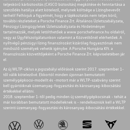
teljeskörű kárbiztosítás (CASCO biztosítás) megkötése és fenntartása a
szerződés hatálya alatt kötelező, melynek költsége a Lízingbevevőt
terheli! Felhívjuk a figyelmét, hogy a tájékoztatás nem teljes körű,
további részleteket a Porsche Finance Zrt. Általános Üzletszabályzata,
Pénzügyi Lízingügyletek Üzletszabályzata és Hirdetményei
tartalmazzák, melyek letölthetőek a
www.porschefinance.hu
oldalról,
vagy az Ügyfélszolgálatunkon valamint a Közvetítőnél elérhetőek. A
nyíltvégű pénzügyi lízing finanszírozást kizárólag fogyasztónak nem
minősülő személyek vehetik igénybe. A Porsche Hungária Kft. a
finanszírozás közvetítőjeként a Porsche Finance Zrt. képviseletében jár
el.
Az új WLTP-ciklus a jogszabályi előírások szerint 2017. szeptember 1-
től válik kötelezővé. Ekkortól minden újonnan bemutatott
személygépkocsi-modellt és -motort már a WLTP-szabvány szerint
kell gyártóiknak üzemanyag-fogyasztási és károsanyag-kibocsátási
értékekkel ellátni.
2018. szeptember 1-től pedig minden új személygépkocsinak - tehát a
már korábban bemutatott modelleknek is - rendelkezniük kell a WLTP
szerinti üzemanyag-fogyasztási és károsanyag-kibocsátási értékekkel.