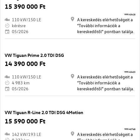
15 390 000 Ft
999/43418
110 kW/150 LE
A kereskedés elérhetőségeit a
kérésre
"További információk a
05/2026
kereskedőtől" pontban találja.
VW Tiguan Prime 2.0 TDI DSG
14 390 000 Ft
999/43420
110 kW/150 LE
A kereskedés elérhetőségeit a
4 983 km
"További információk a
05/2026
kereskedőtől" pontban találja.
VW Tiguan R-Line 2.0 TDI DSG 4Motion
15 590 000 Ft
999/40768
142 kW/193 LE
A kereskedés elérhetőségeit a