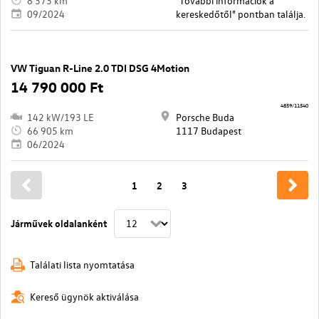
8 373 km
"További információk a
09/2024
kereskedőtől" pontban találja.
VW Tiguan R-Line 2.0 TDI DSG 4Motion
14 790 000 Ft
4859/11540
142 kW/193 LE
Porsche Buda
66 905 km
1117 Budapest
06/2024
1
2
3
Járművek oldalanként
Találati lista nyomtatása
Kereső ügynök aktiválása