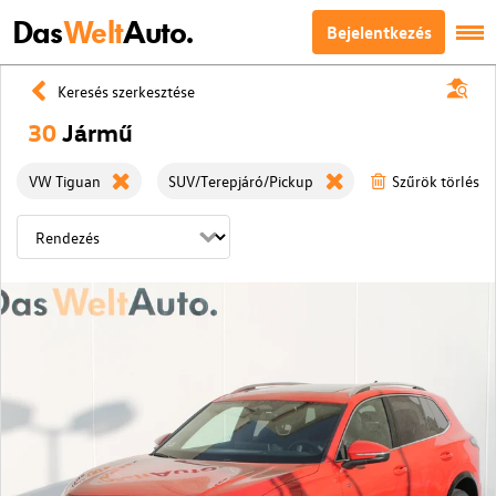
Das
Welt
Auto.
Bejelentkezés
Keresés szerkesztése
30
Jármű
VW Tiguan
SUV/Terepjáró/Pickup
Szűrök törlése