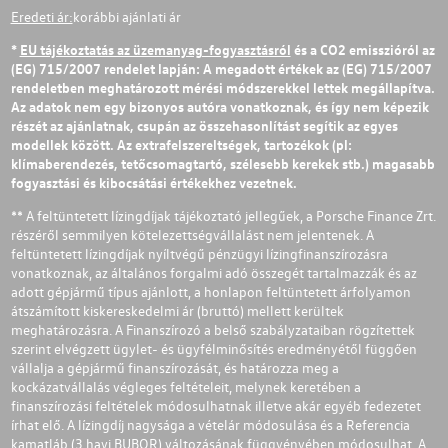
Eredeti ár:
korábbi ajánlati ár
*
EU tájékoztatás az üzemanyag-fogyasztásról
és a CO2 emisszióról az
(EG) 715/2007 rendelet lapján: A megadott értékek az (EG) 715/2007
rendeletben meghatározott mérési módszerekkel lettek megállapítva.
Az adatok nem egy bizonyos autóra vonatkoznak, és így nem képezik
részét az ajánlatnak, csupán az összehasonlítást segítik az egyes
modellek között. Az extrafelszereltségek, tartozékok (pl:
klímaberendezés, tetőcsomagtartó, szélesebb kerekek stb.) magasabb
fogyasztási és kibocsátási értékekhez vezetnek.
** A feltüntetett lízingdíjak tájékoztató jellegűek, a Porsche Finance Zrt.
részéről semmilyen kötelezettségvállalást nem jelentenek. A
feltüntetett lízingdíjak nyíltvégű pénzügyi lízingfinanszírozásra
vonatkoznak, az általános forgalmi adó összegét tartalmazzák és az
adott gépjármű típus ajánlott, a honlapon feltüntetett árfolyamon
átszámított kiskereskedelmi ár (bruttó) mellett kerültek
meghatározásra. A Finanszírozó a belső szabályzataiban rögzítettek
szerint elvégzett ügylet- és ügyfélminősítés eredményétől függően
vállalja a gépjármű finanszírozását, és határozza meg a
kockázatvállalás végleges feltételeit, melynek keretében a
finanszírozási feltételek módosulhatnak illetve akár egyéb fedezetet
írhat elő. A lízingdíj nagysága a vételár módosulása és a Referencia
kamatláb (3 havi BUBOR) változásának függvényében módosulhat. A