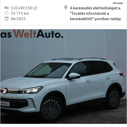
999/42100
110 kW/150 LE
A kereskedés elérhetőségeit a
33 773 km
"További információk a
06/2025
kereskedőtől" pontban találja.