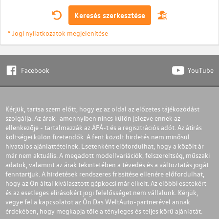
Keresés szerkesztése
* Jogi nyilatkozatok megjelenítése
Facebook
YouTube
Kérjük, tartsa szem előtt, hogy ez az oldal az előzetes tájékozódást
szolgálja. Az árak- amennyiben nincs külön jelezve ennek az
ellenkezője - tartalmazzák az ÁFÁ-t és a regisztrációs adót. Az átírás
költségei külön fizetendők. A fent közölt hirdetés nem minősül
hivatalos ajánlattételnek. Esetenként előfordulhat, hogy a közölt ár
már nem aktuális. A megadott modellvariációk, felszereltség, műszaki
adatok, valamint az árak tekintetében a tévedés és a változtatás jogát
fenntartjuk. A hirdetések rendszeres frissítése ellenére előfordulhat,
hogy az Ön által kiválasztott gépkocsi már elkelt. Az előbbi esetekért
és az esetleges elírásokért jogi felelősséget nem vállalunk. Kérjük,
vegye fel a kapcsolatot az Ön Das WeltAuto-partnerével annak
érdekében, hogy megkapja tőle a tényleges és teljes körű ajánlatát.