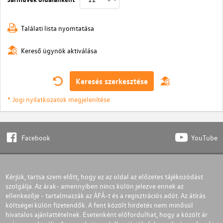
Találati lista nyomtatása
Kereső ügynök aktiválása
Keresés szerkesztése
* Jogi nyilatkozatok megjelenítése
Facebook
YouTube
Kérjük, tartsa szem előtt, hogy ez az oldal az előzetes tájékozódást
szolgálja. Az árak- amennyiben nincs külön jelezve ennek az
ellenkezője - tartalmazzák az ÁFÁ-t és a regisztrációs adót. Az átírás
költségei külön fizetendők. A fent közölt hirdetés nem minősül
hivatalos ajánlattételnek. Esetenként előfordulhat, hogy a közölt ár