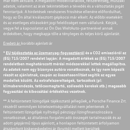
már nem aktuális. A megadott modellvariációk, felszereltség, műszaki
adatok, valamint az árak tekintetében a tévedés és a változtatás jogát
fenntartjuk. A hirdetések rendszeres frissítése ellenére előfordulhat,
hogy az Ön által kiválasztott gépkocsi már elkelt. Az előbbi esetekért
és az esetleges elírásokért jogi felelősséget nem vállalunk. Kérjük,
vegye fel a kapcsolatot az Ön Das WeltAuto-partnerével annak
érdekében, hogy megkapja tőle a tényleges és teljes körű ajánlatát.
Eredeti ár:
korábbi ajánlati ár
*
EU tájékoztatás az üzemanyag-fogyasztásról
és a CO2 emisszióról az
(EG) 715/2007 rendelet lapján: A megadott értékek az (EG) 715/2007
rendeletben meghatározott mérési módszerekkel lettek megállapítva.
Az adatok nem egy bizonyos autóra vonatkoznak, és így nem képezik
részét az ajánlatnak, csupán az összehasonlítást segítik az egyes
modellek között. Az extrafelszereltségek, tartozékok (pl:
klímaberendezés, tetőcsomagtartó, szélesebb kerekek stb.) magasabb
fogyasztási és kibocsátási értékekhez vezetnek.
** A feltüntetett lízingdíjak tájékoztató jellegűek, a Porsche Finance Zrt.
részéről semmilyen kötelezettségvállalást nem jelentenek. A
feltüntetett lízingdíjak nyíltvégű pénzügyi lízingfinanszírozásra
vonatkoznak, az általános forgalmi adó összegét tartalmazzák és az
adott gépjármű típus ajánlott, a honlapon feltüntetett árfolyamon
átszámított kiskereskedelmi ár (bruttó) mellett kerültek