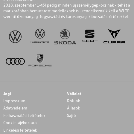
2018. szeptember 1-től pedig minden új személygépkocsinak - tehát a
már korábban bemutatott modelleknek is - rendelkezniük kell a WLTP
szerinti üzemanyag-fogyasztási és károsanyag-kibocsátási értékekkel.
Jogi
Vállalat
Impresszum
Rólunk
Adatvédelem
Állások
Felhasználási feltételek
Sajtó
Cookie tájékoztato
Linkelési feltételek