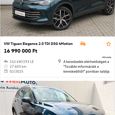
VW Tiguan Elegance 2.0 TDI DSG 4Motion
16 990 000 Ft
999/41494
142 kW/193 LE
A kereskedés elérhetőségeit a
27 603 km
"További információk a
02/2025
kereskedőtől" pontban találja.