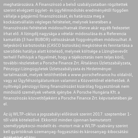
meghatározásra. A Finanszírozó a belső szabályzataiban rögzítettek
szerint elvégzett ügylet- és ügyfélminősítés eredményétől függően
vállalja a gépjármű finanszírozását, és határozza meg a
kockázatvállalás végleges feltételeit, melynek keretében a
finanszírozási feltételek módosulhatnak illetve akár egyéb fedezetet
írhat elő. A lízingdíj nagysága a vételár módosulása és a Referencia
kamatláb (3 havi BUBOR) változásának függvényében módosulhat. A
teljeskörű kárbiztosítás (CASCO biztosítás) megkötése és fenntartása a
szerződés hatálya alatt kötelező, melynek költsége a Lízingbevevőt
terheli! Felhívjuk a figyelmét, hogy a tájékoztatás nem teljes körű,
további részleteket a Porsche Finance Zrt. Általános Üzletszabályzata,
Pénzügyi Lízingügyletek Üzletszabályzata és Hirdetményei
tartalmazzák, melyek letölthetőek a
www.porschefinance.hu
oldalról,
vagy az Ügyfélszolgálatunkon valamint a Közvetítőnél elérhetőek. A
nyíltvégű pénzügyi lízing finanszírozást kizárólag fogyasztónak nem
minősülő személyek vehetik igénybe. A Porsche Hungária Kft. a
finanszírozás közvetítőjeként a Porsche Finance Zrt. képviseletében jár
el.
Az új WLTP-ciklus a jogszabályi előírások szerint 2017. szeptember 1-
től válik kötelezővé. Ekkortól minden újonnan bemutatott
személygépkocsi-modellt és -motort már a WLTP-szabvány szerint
kell gyártóiknak üzemanyag-fogyasztási és károsanyag-kibocsátási
értékekkel ellátni.