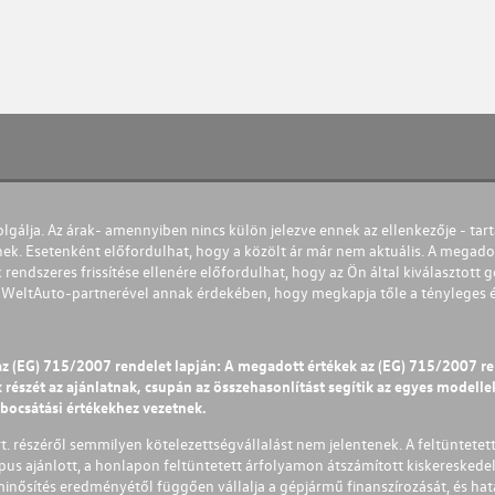
olgálja. Az árak- amennyiben nincs külön jelezve ennek az ellenkezője - tart
nek. Esetenként előfordulhat, hogy a közölt ár már nem aktuális. A megadot
 rendszeres frissítése ellenére előfordulhat, hogy az Ön által kiválasztott gé
s WeltAuto-partnerével annak érdekében, hogy megkapja tőle a tényleges és 
az (EG) 715/2007 rendelet lapján: A megadott értékek az (EG) 715/2007 r
észét az ajánlatnak, csupán az összehasonlítást segítik az egyes modellek 
ibocsátási értékekhez vezetnek.
Zrt. részéről semmilyen kötelezettségvállalást nem jelentenek. A feltüntetet
pus ajánlott, a honlapon feltüntetett árfolyamon átszámított kiskereskedel
lminősítés eredményétől függően vállalja a gépjármű finanszírozását, és hat