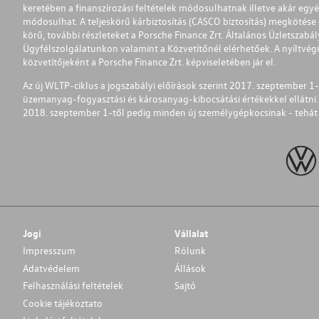
keretében a finanszírozási feltételek módosulhatnak illetve akár egy
módosulhat. A teljeskörű kárbiztosítás (CASCO biztosítás) megkötése é
körű, további részleteket a Porsche Finance Zrt. Általános Üzletszab
Ügyfélszolgálatunkon valamint a Közvetítőnél elérhetőek. A nyíltvégű
közvetítőjeként a Porsche Finance Zrt. képviseletében jár el.
Az új WLTP-ciklus a jogszabályi előírások szerint 2017. szeptember 
üzemanyag-fogyasztási és károsanyag-kibocsátási értékekkel ellátni.
2018. szeptember 1-től pedig minden új személygépkocsinak - tehát 
Jogi
Vállalat
Impresszum
Rólunk
Adatvédelem
Állások
Felhasználási feltételek
Sajtó
Cookie tájékoztato