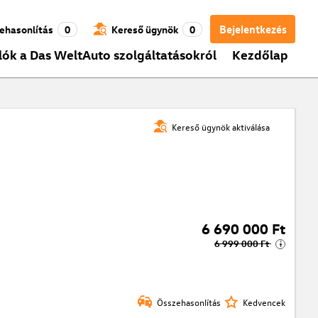
Bejelentkezés
ehasonlítás
0
Kereső ügynök
0
lók a Das WeltAuto szolgáltatásokról
Kezdőlap
Kereső ügynök aktiválása
6 690 000 Ft
6 999 000 Ft
i
Összehasonlítás
Kedvencek