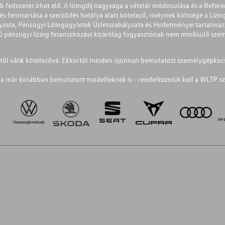
éb fedezetet írhat elő. A lízingdíj nagysága a vételár módosulása és a Re
s fenntartása a szerződés hatálya alatt kötelező, melynek költsége a Lízing
ályzata, Pénzügyi Lízingügyletek Üzletszabályzata és Hirdetményei tartalma
 pénzügyi lízing finanszírozást kizárólag fogyasztónak nem minősülő szemé
1-től válik kötelezővé. Ekkortól minden újonnan bemutatott személygépkoc
a már korábban bemutatott modelleknek is - rendelkezniük kell a WLTP sz