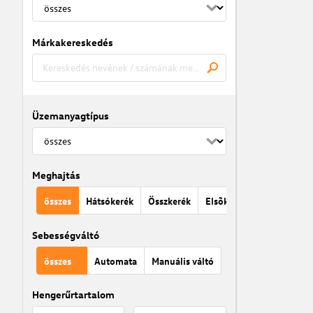
Márkakereskedés
Üzemanyagtípus
Meghajtás
összes
Hátsókerék
Összkerék
Elsõkerék
Sebességváltó
összes
Automata
Manuális váltó
Hengerűrtartalom