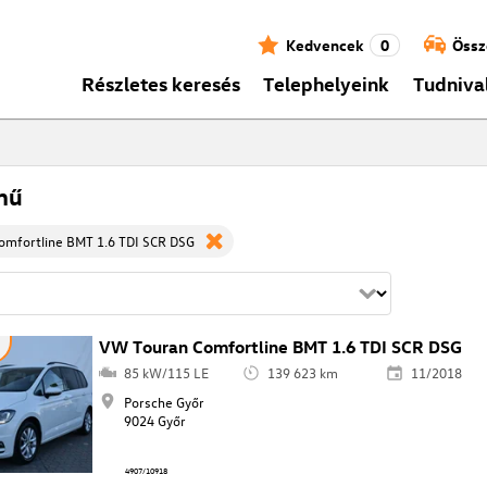
Kedvencek
0
Össz
Részletes keresés
Telephelyeink
Tudniva
mű
omfortline BMT 1.6 TDI SCR DSG
VW Touran Comfortline BMT 1.6 TDI SCR DSG
85 kW/115 LE
139 623 km
11/2018
Porsche Győr
9024 Győr
4907/10918