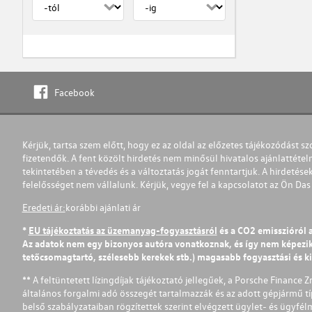
Facebook
Kérjük, tartsa szem előtt, hogy ez az oldal az előzetes tájékozódást sz
fizetendők. A fent közölt hirdetés nem minősül hivatalos ajánlattétel
tekintetében a tévedés és a változtatás jogát fenntartjuk. A hirdetések
felelősséget nem vállalunk. Kérjük, vegye fel a kapcsolatot az Ön Da
Eredeti ár:
korábbi ajánlati ár
*
EU tájékoztatás az üzemanyag-fogyasztásról
és a CO2 emisszióról 
Az adatok nem egy bizonyos autóra vonatkoznak, és így nem képezik r
tetőcsomagtartó, szélesebb kerekek stb.) magasabb fogyasztási és k
** A feltüntetett lízingdíjak tájékoztató jellegűek, a Porsche Finance 
általános forgalmi adó összegét tartalmazzák és az adott gépjármű tí
belső szabályzataiban rögzítettek szerint elvégzett ügylet- és ügyfé