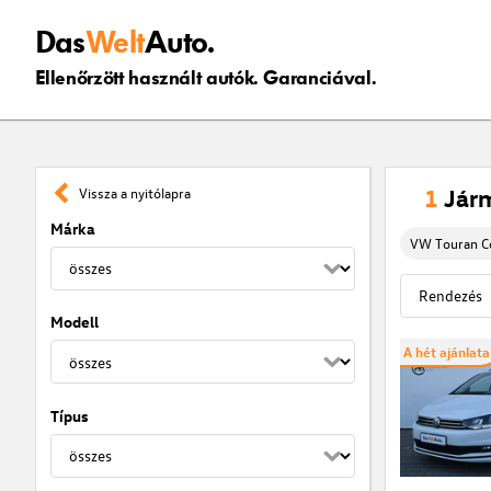
Das
Welt
Auto.
Ellenőrzött használt autók. Garanciával.
1
Jár
Vissza a nyitólapra
Márka
VW Touran C
Modell
A hét ajánlata
Típus