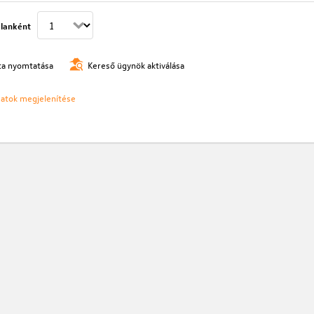
lanként
ista nyomtatása
Kereső ügynök aktiválása
ozatok megjelenítése