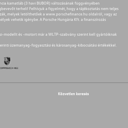
ferencia kamatláb (3 havi BUBOR) változásának függvényében
bevevőt terheli! Felhívjuk a figyelmét, hogy a tájékoztatás nem teljes
zzák, melyek letölthetőek a
www.porschefinance.hu
oldalról, vagy az
lyek vehetik igénybe. A Porsche Hungária Kft. a finanszírozás
si-modellt és -motort már a WLTP-szabvány szerint kell gyártóiknak
erinti üzemanyag-fogyasztási és károsanyag-kibocsátási értékekkel.
Közvetlen keresés