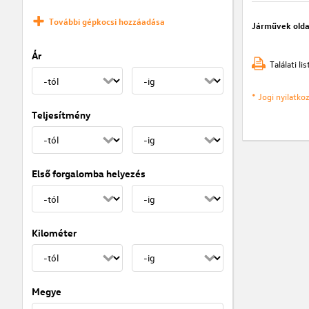
További gépkocsi hozzáadása
Járművek olda
Ár
Találati l
* Jogi nyilatk
Teljesítmény
Első forgalomba helyezés
Kilométer
Megye