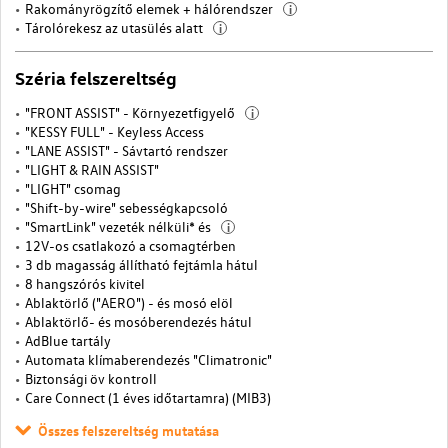
Rakományrögzítő elemek + hálórendszer
i
Tárolórekesz az utasülés alatt
i
Széria felszereltség
"FRONT ASSIST" - Környezetfigyelő
i
"KESSY FULL" - Keyless Access
"LANE ASSIST" - Sávtartó rendszer
"LIGHT & RAIN ASSIST"
"LIGHT" csomag
"Shift-by-wire" sebességkapcsoló
"SmartLink" vezeték nélküli* és
i
12V-os csatlakozó a csomagtérben
3 db magasság állítható fejtámla hátul
8 hangszórós kivitel
Ablaktörlő ("AERO") - és mosó elöl
Ablaktörlő- és mosóberendezés hátul
AdBlue tartály
Automata klímaberendezés "Climatronic"
Biztonsági öv kontroll
Care Connect (1 éves időtartamra) (MIB3)
Összes felszereltség mutatása