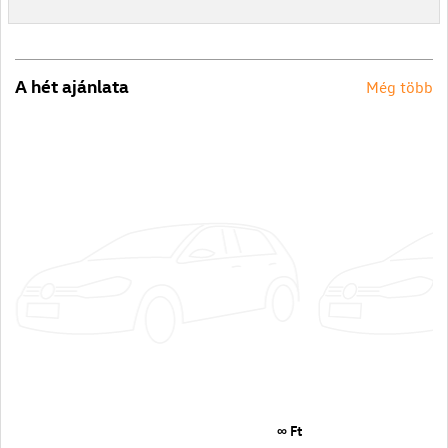
A hét ajánlata
Még több
∞ Ft