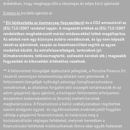
érdekében, hogy megkapja tőle a tényleges és teljes körű ajánlatát.
Eredeti ár:
korábbi ajánlati ár
*
EU tájékoztatás az üzemanyag-fogyasztásról
és a CO2 emisszióról az
(EG) 715/2007 rendelet lapján: A megadott értékek az (EG) 715/2007
rendeletben meghatározott mérési módszerekkel lettek megállapítva.
Az adatok nem egy bizonyos autóra vonatkoznak, és így nem képezik
részét az ajánlatnak, csupán az összehasonlítást segítik az egyes
modellek között. Az extrafelszereltségek, tartozékok (pl:
klímaberendezés, tetőcsomagtartó, szélesebb kerekek stb.) magasabb
fogyasztási és kibocsátási értékekhez vezetnek.
** A feltüntetett lízingdíjak tájékoztató jellegűek, a Porsche Finance Zrt.
részéről semmilyen kötelezettségvállalást nem jelentenek. A
feltüntetett lízingdíjak nyíltvégű pénzügyi lízingfinanszírozásra
vonatkoznak, az általános forgalmi adó összegét tartalmazzák és az
adott gépjármű típus ajánlott, a honlapon feltüntetett árfolyamon
átszámított kiskereskedelmi ár (bruttó) mellett kerültek
meghatározásra. A Finanszírozó a belső szabályzataiban rögzítettek
szerint elvégzett ügylet- és ügyfélminősítés eredményétől függően
vállalja a gépjármű finanszírozását, és határozza meg a
kockázatvállalás végleges feltételeit, melynek keretében a
finanszírozási feltételek módosulhatnak illetve akár egyéb fedezetet