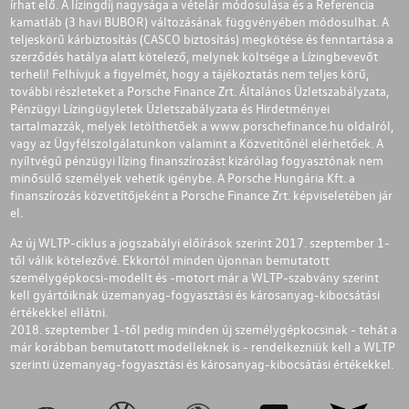
írhat elő. A lízingdíj nagysága a vételár módosulása és a Referencia
kamatláb (3 havi BUBOR) változásának függvényében módosulhat. A
teljeskörű kárbiztosítás (CASCO biztosítás) megkötése és fenntartása a
szerződés hatálya alatt kötelező, melynek költsége a Lízingbevevőt
terheli! Felhívjuk a figyelmét, hogy a tájékoztatás nem teljes körű,
további részleteket a Porsche Finance Zrt. Általános Üzletszabályzata,
Pénzügyi Lízingügyletek Üzletszabályzata és Hirdetményei
tartalmazzák, melyek letölthetőek a
www.porschefinance.hu
oldalról,
vagy az Ügyfélszolgálatunkon valamint a Közvetítőnél elérhetőek. A
nyíltvégű pénzügyi lízing finanszírozást kizárólag fogyasztónak nem
minősülő személyek vehetik igénybe. A Porsche Hungária Kft. a
finanszírozás közvetítőjeként a Porsche Finance Zrt. képviseletében jár
el.
Az új WLTP-ciklus a jogszabályi előírások szerint 2017. szeptember 1-
től válik kötelezővé. Ekkortól minden újonnan bemutatott
személygépkocsi-modellt és -motort már a WLTP-szabvány szerint
kell gyártóiknak üzemanyag-fogyasztási és károsanyag-kibocsátási
értékekkel ellátni.
2018. szeptember 1-től pedig minden új személygépkocsinak - tehát a
már korábban bemutatott modelleknek is - rendelkezniük kell a WLTP
szerinti üzemanyag-fogyasztási és károsanyag-kibocsátási értékekkel.