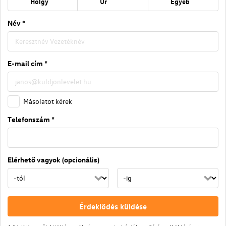
Hölgy
Úr
Egyéb
Név *
E-mail cím *
Másolatot kérek
Telefonszám *
Elérhető vagyok (opcionális)
Érdeklődés küldése