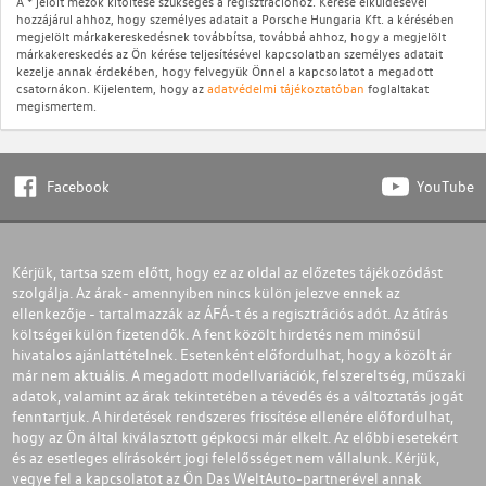
A * jelölt mezők kitöltése szükséges a regisztrációhoz. Kérése elküldésével
hozzájárul ahhoz, hogy személyes adatait a Porsche Hungaria Kft. a kérésében
megjelölt márkakereskedésnek továbbítsa, továbbá ahhoz, hogy a megjelölt
márkakereskedés az Ön kérése teljesítésével kapcsolatban személyes adatait
kezelje annak érdekében, hogy felvegyük Önnel a kapcsolatot a megadott
csatornákon. Kijelentem, hogy az
adatvédelmi tájékoztatóban
foglaltakat
megismertem.
Facebook
YouTube
Kérjük, tartsa szem előtt, hogy ez az oldal az előzetes tájékozódást
szolgálja. Az árak- amennyiben nincs külön jelezve ennek az
ellenkezője - tartalmazzák az ÁFÁ-t és a regisztrációs adót. Az átírás
költségei külön fizetendők. A fent közölt hirdetés nem minősül
hivatalos ajánlattételnek. Esetenként előfordulhat, hogy a közölt ár
már nem aktuális. A megadott modellvariációk, felszereltség, műszaki
adatok, valamint az árak tekintetében a tévedés és a változtatás jogát
fenntartjuk. A hirdetések rendszeres frissítése ellenére előfordulhat,
hogy az Ön által kiválasztott gépkocsi már elkelt. Az előbbi esetekért
és az esetleges elírásokért jogi felelősséget nem vállalunk. Kérjük,
vegye fel a kapcsolatot az Ön Das WeltAuto-partnerével annak