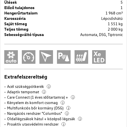
Ülések
5
Előző tulajdonos
1
Hengerűrtartalom
1 968 cm³
Karosszéria
Lépcsőshátú
Saját tömeg
1 551 kg
Teljes tömeg
2 000 kg
Sebességváltó típusa
Automata, DSG, Tiptronic
Extrafelszereltség
Acél szükségpótkerék
i
Adaptív tempomat
i
Care Connect (1 éves időtartamra) +
i
Kényelem és komfort csomag
i
Multifunkciós bőr kormány (DSG)
i
Navigációs rendszer "Columbus"
i
Oldallégzsákok hátul + középső légzsák
i
Proaktív utasvédelmi rendszer
i