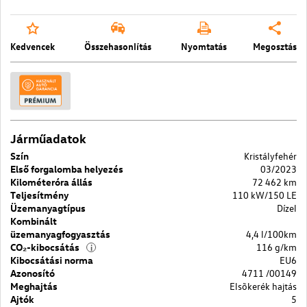
Kedvencek
Összehasonlítás
Nyomtatás
Megosztás
Járműadatok
Szín
Kristályfehér
Első forgalomba helyezés
03/2023
Kilométeróra állás
72 462 km
Teljesítmény
110 kW/150 LE
Üzemanyagtípus
Dízel
Kombinált
üzemanyagfogyasztás
4,4 l/100km
CO₂-kibocsátás
116 g/km
i
Kibocsátási norma
EU6
Azonosító
4711 /00149
Meghajtás
Elsõkerék hajtás
Ajtók
5