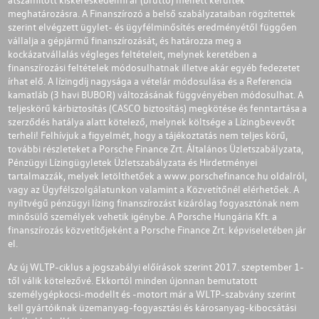
meghatározásra. A Finanszírozó a belső szabályzataiban rögzítettek
szerint elvégzett ügylet- és ügyfélminősítés eredményétől függően
vállalja a gépjármű finanszírozását, és határozza meg a
kockázatvállalás végleges feltételeit, melynek keretében a
finanszírozási feltételek módosulhatnak illetve akár egyéb fedezetet
írhat elő. A lízingdíj nagysága a vételár módosulása és a Referencia
kamatláb (3 havi BUBOR) változásának függvényében módosulhat. A
teljeskörű kárbiztosítás (CASCO biztosítás) megkötése és fenntartása a
szerződés hatálya alatt kötelező, melynek költsége a Lízingbevevőt
terheli! Felhívjuk a figyelmét, hogy a tájékoztatás nem teljes körű,
további részleteket a Porsche Finance Zrt. Általános Üzletszabályzata,
Pénzügyi Lízingügyletek Üzletszabályzata és Hirdetményei
tartalmazzák, melyek letölthetőek a
www.porschefinance.hu
oldalról,
vagy az Ügyfélszolgálatunkon valamint a Közvetítőnél elérhetőek. A
nyíltvégű pénzügyi lízing finanszírozást kizárólag fogyasztónak nem
minősülő személyek vehetik igénybe. A Porsche Hungária Kft. a
finanszírozás közvetítőjeként a Porsche Finance Zrt. képviseletében jár
el.
Az új WLTP-ciklus a jogszabályi előírások szerint 2017. szeptember 1-
től válik kötelezővé. Ekkortól minden újonnan bemutatott
személygépkocsi-modellt és -motort már a WLTP-szabvány szerint
kell gyártóiknak üzemanyag-fogyasztási és károsanyag-kibocsátási