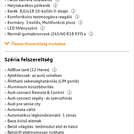
Helytakarékos pótkerék
i
Kerék: 8,0Jx18 10-küllős V-dizájn
i
Komfortkulcs testmozgásra reagáló
i
Kormány: 3 küllős, Multifunkció plusz
i
LED főfényszóró
i
Normál gumiabroncsok (245/40 R18 93Y) a
i
Összes felszereltség mutatása
Széria felszereltség
AdBlue tank (12 literes)
i
Ajtókilincsek: az autó színében
Állítható sebességhatárolás (LIM gomb)
Alumínium küszöbborítás
Audi connect Remote & Control
i
Audi connect segély- és szervizhívás
Audi pre sense city
Automata váltó
Automatikus légkondicionáló: 1 zónás
Basis külső elemek
Belső világítás: tetőmodul elöl és hátul
Belülről elektromosan nyitható