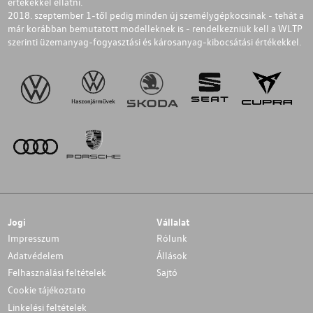
értékekkel ellátni.
2018. szeptember 1-től pedig minden új személygépkocsinak - tehát a
már korábban bemutatott modelleknek is - rendelkezniük kell a WLTP
szerinti üzemanyag-fogyasztási és károsanyag-kibocsátási értékekkel.
Jogi
Vállalat
Impresszum
Rólunk
Adatvédelem
Állások
Felhasználási feltételek
Sajtó
Cookie tájékoztato
Linkelési feltételek