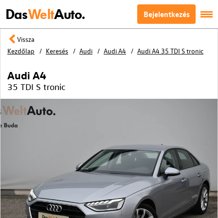
Das
Welt
Auto.
Bejelentkezés
Vissza
Kezdőlap
Keresés
Audi
Audi A4
Audi A4 35 TDI S tronic
Audi A4
35 TDI S tronic