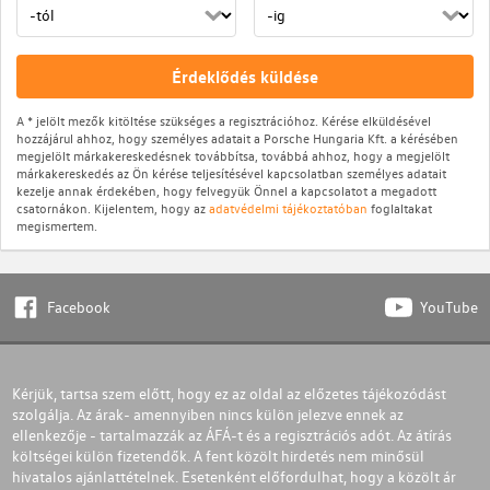
Érdeklődés küldése
A * jelölt mezők kitöltése szükséges a regisztrációhoz. Kérése elküldésével
hozzájárul ahhoz, hogy személyes adatait a Porsche Hungaria Kft. a kérésében
megjelölt márkakereskedésnek továbbítsa, továbbá ahhoz, hogy a megjelölt
márkakereskedés az Ön kérése teljesítésével kapcsolatban személyes adatait
kezelje annak érdekében, hogy felvegyük Önnel a kapcsolatot a megadott
csatornákon. Kijelentem, hogy az
adatvédelmi tájékoztatóban
foglaltakat
megismertem.
Facebook
YouTube
Kérjük, tartsa szem előtt, hogy ez az oldal az előzetes tájékozódást
szolgálja. Az árak- amennyiben nincs külön jelezve ennek az
ellenkezője - tartalmazzák az ÁFÁ-t és a regisztrációs adót. Az átírás
költségei külön fizetendők. A fent közölt hirdetés nem minősül
hivatalos ajánlattételnek. Esetenként előfordulhat, hogy a közölt ár