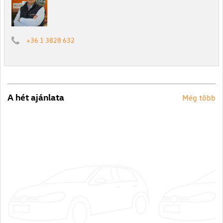
+36 1 3828 632
A hét ajánlata
Még több