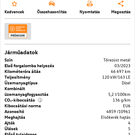
Kedvencek
Összehasonlítás
Nyomtatás
Megosztás
Járműadatok
Szín
Tőrezüst metál
Első forgalomba helyezés
03/2023
Kilométeróra állás
66 697 km
Teljesítmény
120 kW/163 LE
Üzemanyagtípus
Dízel
Kombinált
üzemanyagfogyasztás
5,2 l/100km
CO₂-kibocsátás
136 g/km
i
Kibocsátási norma
EU6
Azonosító
4859 /10961
Meghajtás
Elsõkerék hajtás
Ajtók
4
Ülések
5
Előző tulajdonos
1