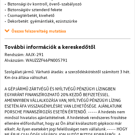
Biztonsági öv kontroll, överő-szabályozó
Biztonságiöv sztenderd fekete
Csomagtérbetét, kivehető
Dekorbetét: gyémántlakk, ezüstszürke
Összes felszereltség mutatása
További információk a kereskedőtől
Rendszám: AAJX-291
Alvázszám: WAUZZZF46PN005791
Szolgálati jármű. Várható átadás: a szerződéskötéstől számított 3 hét.
Km óra állása változhat.
A GÉPJÁRMŰ ZÁRTVÉGŰ ÉS NYÍLTVÉGŰ PÉNZÜGYI LÍZINGBEN
EGYARÁNT FINANSZÍROZHATÓ 20% KEZDŐ BEFIZETÉSSEL.
AMENNYIBEN VÁLLALKOZÁSA VAN, NYÍLTVÉGŰ PÉNZÜGYI LÍZING
ESETÉN ÁFA VISSZAIGÉNYLÉSRE VAN LEHETŐSÉGE. AJÁNLATUNK
PORSCHE FINANSZÍROZÁS ESETÉN ÉRTENDŐ. ----- A hirdetés nem
minősül hivatalos ajánlattételnek. A hirdetések rendszeres frissítése
ellenére előfordulhat, hogy az Ön által kiválasztott gépkocsi már
elkelt. Az ilyen esetekért jogi felelősséget nem vállalunk.----- HOGY
NE ÉRJE CSALÓDÁS VÁSÁROLJON AUTÓT BIZTOS FORRÁSBÓL, A