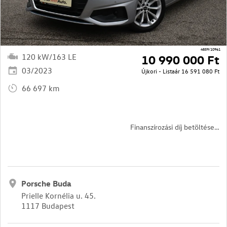
4859/10961
120 kW/163 LE
10 990 000 Ft
03/2023
Újkori - Listaár
16 591 080 Ft
66 697 km
Finanszírozási díj betöltése…
Porsche Buda
Prielle Kornélia u. 45.
1117 Budapest