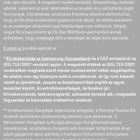
már nem aktuális. A megadott modellvariációk, felszereltség, műszaki
adatok, valamint az árak tekintetében a tévedés és a változtatás jogát
fenntartjuk. A hirdetések rendszeres frissítése ellenére előfordulhat,
hogy az Ön által kiválasztott gépkocsi már elkelt. Az előbbi esetekért
és az esetleges elírásokért jogi felelősséget nem vállalunk. Kérjük,
vegye fel a kapcsolatot az Ön Das WeltAuto-partnerével annak
érdekében, hogy megkapja tőle a tényleges és teljes körű ajánlatát.
Eredeti ár:
korábbi ajánlati ár
*
EU tájékoztatás az üzemanyag-fogyasztásról
és a CO2 emisszióról az
(EG) 715/2007 rendelet lapján: A megadott értékek az (EG) 715/2007
rendeletben meghatározott mérési módszerekkel lettek megállapítva.
Az adatok nem egy bizonyos autóra vonatkoznak, és így nem képezik
részét az ajánlatnak, csupán az összehasonlítást segítik az egyes
modellek között. Az extrafelszereltségek, tartozékok (pl:
klímaberendezés, tetőcsomagtartó, szélesebb kerekek stb.) magasabb
fogyasztási és kibocsátási értékekhez vezetnek.
** A feltüntetett lízingdíjak tájékoztató jellegűek, a Porsche Finance Zrt.
részéről semmilyen kötelezettségvállalást nem jelentenek. A
feltüntetett lízingdíjak nyíltvégű pénzügyi lízingfinanszírozásra
vonatkoznak, az általános forgalmi adó összegét tartalmazzák és az
adott gépjármű típus ajánlott, a honlapon feltüntetett árfolyamon
átszámított kiskereskedelmi ár (bruttó) mellett kerültek