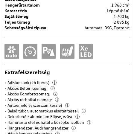
Hengerűrtartalom
1 968 cm³
Karosszéria
Lépcsőshátú
Saját tömeg
1 700 kg
Teljes tömeg
2 095 kg
Sebességváltó típusa
Automata, DSG, Tiptronic
Extrafelszereltség
AdBlue tank (24 literes)
i
Akciós Beltéri csomag:
i
Akciós Komfortcsomag:
i
Akciós technikai csomag:
i
Autóemelő és szerszámkészlet
i
Belső tükör: automatikus elsötétítéssel,
i
Dekorbetét: alumínium Elipse, ezüst
i
Hamutartó elöl és hátul a középkonzolban
i
Hangrendszer: Audi hangrendszer
i
Hátsó kamera tolatáshoz
i