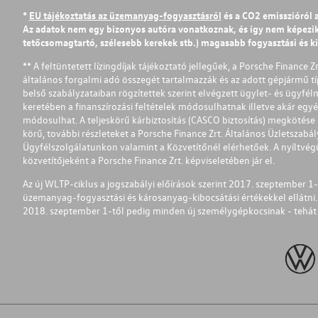
*
EU tájékoztatás az üzemanyag-fogyasztásról
és a CO2 emisszióról 
Az adatok nem egy bizonyos autóra vonatkoznak, és így nem képezik r
tetőcsomagtartó, szélesebb kerekek stb.) magasabb fogyasztási és k
** A feltüntetett lízingdíjak tájékoztató jellegűek, a Porsche Finance 
általános forgalmi adó összegét tartalmazzák és az adott gépjármű tí
belső szabályzataiban rögzítettek szerint elvégzett ügylet- és ügyfé
keretében a finanszírozási feltételek módosulhatnak illetve akár egy
módosulhat. A teljeskörű kárbiztosítás (CASCO biztosítás) megkötése é
körű, további részleteket a Porsche Finance Zrt. Általános Üzletszab
Ügyfélszolgálatunkon valamint a Közvetítőnél elérhetőek. A nyíltvégű
közvetítőjeként a Porsche Finance Zrt. képviseletében jár el.
Az új WLTP-ciklus a jogszabályi előírások szerint 2017. szeptember 
üzemanyag-fogyasztási és károsanyag-kibocsátási értékekkel ellátni.
2018. szeptember 1-től pedig minden új személygépkocsinak - tehát 