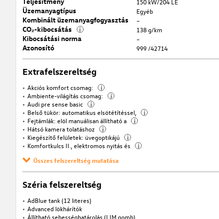
Teljesítmény
150 kW/204 LE
Üzemanyagtípus
Egyéb
Kombinált üzemanyagfogyasztás
–
CO₂-kibocsátás
i
138 g/km
Kibocsátási norma
–
Azonosító
999 /42714
Extrafelszereltség
Akciós komfort csomag:
i
Ambiente-világítás csomag:
i
Audi pre sense basic
i
Belső tükör: automatikus elsötétítéssel,
i
Fejtámlák: elöl manuálisan állítható a
i
Hátsó kamera tolatáshoz
i
Kiegészítő felületek: üvegoptikájú
i
Komfortkulcs II., elektromos nyitás és
i
Összes felszereltség mutatása
Széria felszereltség
AdBlue tank (12 literes)
Advanced lökhárítók
Állítható sebességhatárolás (LIM gomb)