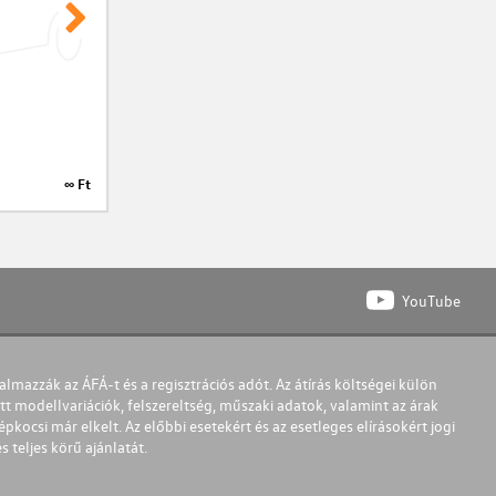
∞ Ft
∞ Ft
YouTube
almazzák az ÁFÁ-t és a regisztrációs adót. Az átírás költségei külön
t modellvariációk, felszereltség, műszaki adatok, valamint az árak
pkocsi már elkelt. Az előbbi esetekért és az esetleges elírásokért jogi
teljes körű ajánlatát.