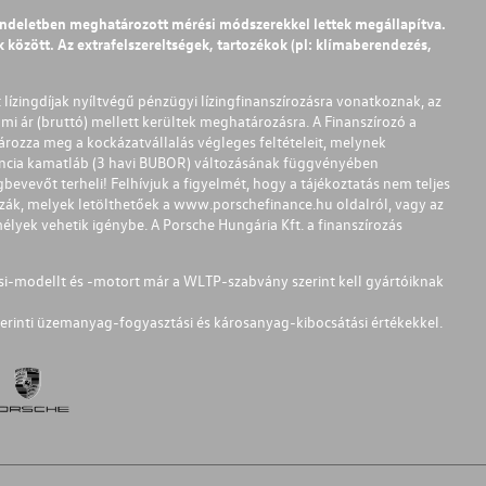
endeletben meghatározott mérési módszerekkel lettek megállapítva.
között. Az extrafelszereltségek, tartozékok (pl: klímaberendezés,
t lízingdíjak nyíltvégű pénzügyi lízingfinanszírozásra vonatkoznak, az
mi ár (bruttó) mellett kerültek meghatározásra. A Finanszírozó a
ározza meg a kockázatvállalás végleges feltételeit, melynek
ferencia kamatláb (3 havi BUBOR) változásának függvényében
bevevőt terheli! Felhívjuk a figyelmét, hogy a tájékoztatás nem teljes
zzák, melyek letölthetőek a
www.porschefinance.hu
oldalról, vagy az
lyek vehetik igénybe. A Porsche Hungária Kft. a finanszírozás
si-modellt és -motort már a WLTP-szabvány szerint kell gyártóiknak
erinti üzemanyag-fogyasztási és károsanyag-kibocsátási értékekkel.