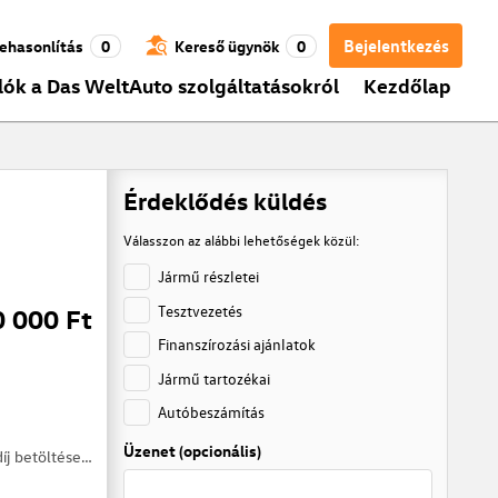
Bejelentkezés
ehasonlítás
0
Kereső ügynök
0
lók a Das WeltAuto szolgáltatásokról
Kezdőlap
Érdeklődés küldés
Válasszon az alábbi lehetőségek közül:
Jármű részletei
Tesztvezetés
0 000 Ft
Finanszírozási ajánlatok
Jármű tartozékai
Autóbeszámítás
Üzenet (opcionális)
díj betöltése…