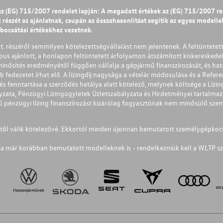
az (EG) 715/2007 rendelet lapján: A megadott értékek az (EG) 715/2007 r
észét az ajánlatnak, csupán az összehasonlítást segítik az egyes modellek 
ibocsátási értékekhez vezetnek.
Zrt. részéről semmilyen kötelezettségvállalást nem jelentenek. A feltüntetet
pus ajánlott, a honlapon feltüntetett árfolyamon átszámított kiskereskedel
lminősítés eredményétől függően vállalja a gépjármű finanszírozását, és hat
éb fedezetet írhat elő. A lízingdíj nagysága a vételár módosulása és a Re
s fenntartása a szerződés hatálya alatt kötelező, melynek költsége a Lízing
ályzata, Pénzügyi Lízingügyletek Üzletszabályzata és Hirdetményei tartalma
 pénzügyi lízing finanszírozást kizárólag fogyasztónak nem minősülő szemé
1-től válik kötelezővé. Ekkortól minden újonnan bemutatott személygépkoc
a már korábban bemutatott modelleknek is - rendelkezniük kell a WLTP sz