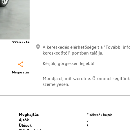
999/42714
A kereskedés elérhetőségeit a "További inf
kereskedőtől" pontban találja.
Kérjük, görgessen lejjebb!
Megosztás
Mondja el, mit szeretne. Örömmel segítün
személyesen.
Meghajtás
Elsõkerék hajtás
Ajtók
5
Ülések
5