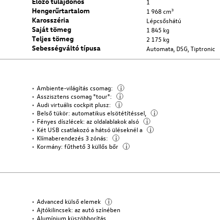
Előző tulajdonos
1
Hengerűrtartalom
1 968 cm³
Karosszéria
Lépcsőshátú
Saját tömeg
1 845 kg
Teljes tömeg
2 175 kg
Sebességváltó típusa
Automata, DSG, Tiptronic
Ambiente-világítás csomag:
i
Asszisztens csomag "tour":
i
Audi virtuális cockpit plusz:
i
Belső tükör: automatikus elsötétítéssel,
i
Fényes díszlécek: az oldalablakok alsó
i
Két USB csatlakozó a hátsó üléseknél a
i
Klímaberendezés 3 zónás:
i
Kormány: fűthető 3 küllős bőr
i
Advanced külső elemek
i
Ajtókilincsek: az autó színében
Alumínium küszöbborítás