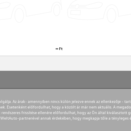
∞ Ft
olgálja. Az árak- amennyiben nincs külön jelezve ennek az ellenkezője - tart
nek. Esetenként előfordulhat, hogy a közölt ár már nem aktuális. A megadot
 rendszeres frissítése ellenére előfordulhat, hogy az Ön által kiválasztott gé
s WeltAuto-partnerével annak érdekében, hogy megkapja tőle a tényleges és 