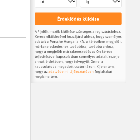
Érdeklődés küldése
A * jelölt mezők kitöltése szükséges a regisztrációhoz.
Kérése elküldésével hozzájárul ahhoz, hogy személyes
adatait a Porsche Hungaria Kft. a kérésében megjelölt
márkakereskedésnek továbbítsa, továbbá ahhoz,
hogy a megjelölt márkakereskedés az Ön kérése
teljesítésével kapcsolatban személyes adatait kezelje
annak érdekében, hogy felvegyük Önnel a
kapcsolatot a megadott csatornákon. Kijelentem,
hogy az
adatvédelmi tájékoztatóban
foglaltakat
megismertem.