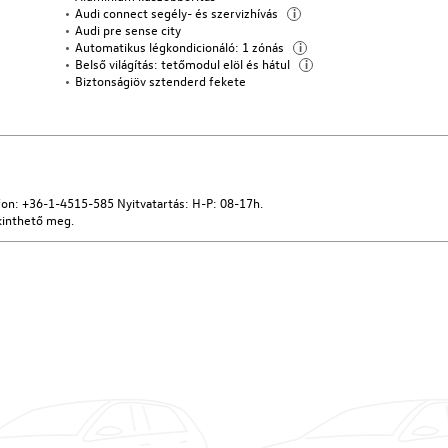
Audi connect segély- és szervizhívás
i
Audi pre sense city
Automatikus légkondicionáló: 1 zónás
i
Belső világítás: tetőmodul elöl és hátul
i
Biztonságiöv sztenderd fekete
fon: +36-1-4515-585 Nyitvatartás: H-P: 08-17h.
kinthető meg.