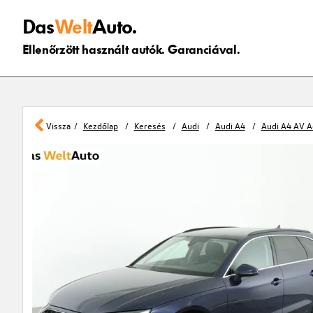
Das
Welt
Auto.
Ellenőrzött használt autók. Garanciával.
Vissza
Kezdőlap
Keresés
Audi
Audi A4
Audi A4 AV A