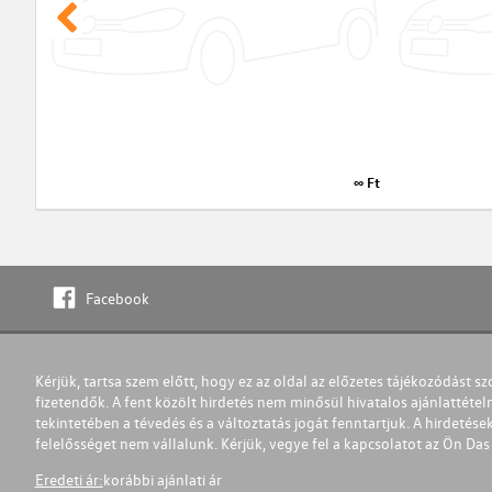
∞ Ft
Facebook
Kérjük, tartsa szem előtt, hogy ez az oldal az előzetes tájékozódást sz
fizetendők. A fent közölt hirdetés nem minősül hivatalos ajánlattétel
tekintetében a tévedés és a változtatás jogát fenntartjuk. A hirdetések
felelősséget nem vállalunk. Kérjük, vegye fel a kapcsolatot az Ön Da
Eredeti ár:
korábbi ajánlati ár