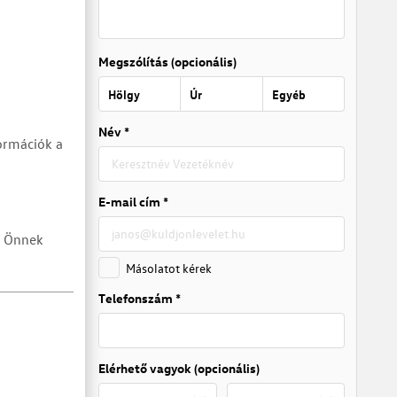
Megszólítás (opcionális)
Hölgy
Úr
Egyéb
Név *
ormációk a
E-mail cím *
k Önnek
Másolatot kérek
Telefonszám *
Elérhető vagyok (opcionális)