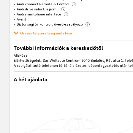
Audi connect Remote & Control
i
Audi drive select: a jármű
i
Audi smartphone interface
i
Avant
Biztonsági öv kontroll, överő-szabályozó
i
Összes felszereltség mutatása
További információk a kereskedőtől
AIEP633
Elérhetőségeink: Das Weltauto Centrum 2040 Budaörs, Rét utca 1. Tele
A szolgálati autó telefonon történő előzetes időpontegyeztetés után te
A hét ajánlata