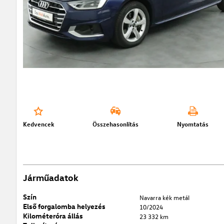
Kedvencek
Összehasonlítás
Nyomtatás
Járműadatok
Szín
Navarra kék metál
Első forgalomba helyezés
10/2024
Kilométeróra állás
23 332 km