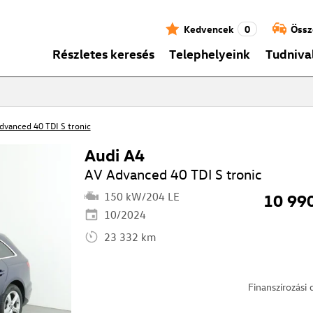
Kedvencek
0
Össz
Részletes keresés
Telephelyeink
Tudniva
dvanced 40 TDI S tronic
Audi A4
AV Advanced 40 TDI S tronic
150 kW/204 LE
10 99
10/2024
23 332 km
Finanszírozási 