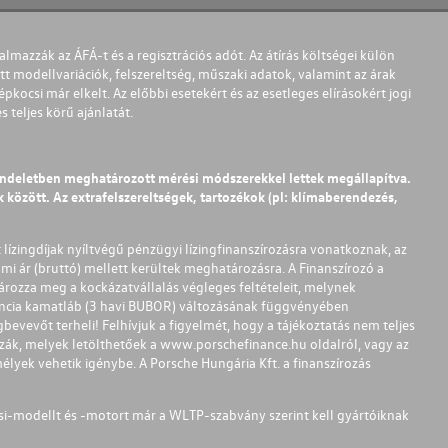
almazzák az ÁFÁ-t és a regisztrációs adót. Az átírás költségei külön
t modellvariációk, felszereltség, műszaki adatok, valamint az árak
pkocsi már elkelt. Az előbbi esetekért és az esetleges elírásokért jogi
teljes körű ajánlatát.
endeletben meghatározott mérési módszerekkel lettek megállapítva.
között. Az extrafelszereltségek, tartozékok (pl: klímaberendezés,
t lízingdíjak nyíltvégű pénzügyi lízingfinanszírozásra vonatkoznak, az
mi ár (bruttó) mellett kerültek meghatározásra. A Finanszírozó a
ározza meg a kockázatvállalás végleges feltételeit, melynek
ferencia kamatláb (3 havi BUBOR) változásának függvényében
bevevőt terheli! Felhívjuk a figyelmét, hogy a tájékoztatás nem teljes
zzák, melyek letölthetőek a
www.porschefinance.hu
oldalról, vagy az
lyek vehetik igénybe. A Porsche Hungária Kft. a finanszírozás
si-modellt és -motort már a WLTP-szabvány szerint kell gyártóiknak