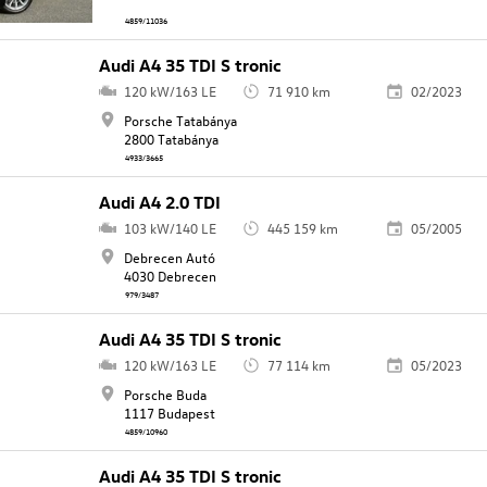
4859/11036
Audi A4 35 TDI S tronic
120 kW/163 LE
71 910 km
02/2023
Porsche Tatabánya
2800 Tatabánya
4933/3665
Audi A4 2.0 TDI
103 kW/140 LE
445 159 km
05/2005
Debrecen Autó
4030 Debrecen
979/3487
Audi A4 35 TDI S tronic
120 kW/163 LE
77 114 km
05/2023
Porsche Buda
1117 Budapest
4859/10960
Audi A4 35 TDI S tronic