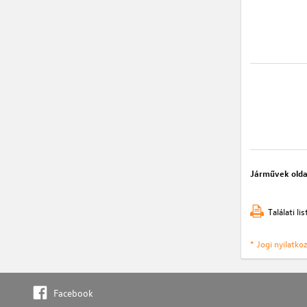
Járművek olda
Találati l
* Jogi nyilatk
Facebook