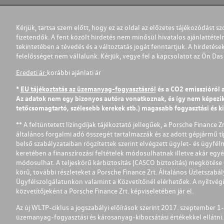
Kérjük, tartsa szem előtt, hogy ez az oldal az előzetes tájékozódást sz
fizetendők. A fent közölt hirdetés nem minősül hivatalos ajánlattétel
tekintetében a tévedés és a változtatás jogát fenntartjuk. A hirdetések
felelősséget nem vállalunk. Kérjük, vegye fel a kapcsolatot az Ön Da
Eredeti ár:
korábbi ajánlati ár
*
EU tájékoztatás az üzemanyag-fogyasztásról
és a CO2 emisszióról 
Az adatok nem egy bizonyos autóra vonatkoznak, és így nem képezik r
tetőcsomagtartó, szélesebb kerekek stb.) magasabb fogyasztási és k
** A feltüntetett lízingdíjak tájékoztató jellegűek, a Porsche Finance 
általános forgalmi adó összegét tartalmazzák és az adott gépjármű tí
belső szabályzataiban rögzítettek szerint elvégzett ügylet- és ügyfé
keretében a finanszírozási feltételek módosulhatnak illetve akár egy
módosulhat. A teljeskörű kárbiztosítás (CASCO biztosítás) megkötése é
körű, további részleteket a Porsche Finance Zrt. Általános Üzletszab
Ügyfélszolgálatunkon valamint a Közvetítőnél elérhetőek. A nyíltvégű
közvetítőjeként a Porsche Finance Zrt. képviseletében jár el.
Az új WLTP-ciklus a jogszabályi előírások szerint 2017. szeptember 
üzemanyag-fogyasztási és károsanyag-kibocsátási értékekkel ellátni.