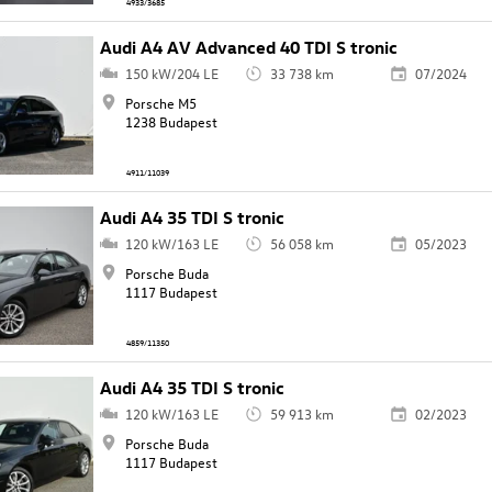
4933/3685
Audi A4 AV Advanced 40 TDI S tronic
150 kW/204 LE
33 738 km
07/2024
Porsche M5
1238 Budapest
4911/11039
Audi A4 35 TDI S tronic
120 kW/163 LE
56 058 km
05/2023
Porsche Buda
1117 Budapest
4859/11350
Audi A4 35 TDI S tronic
120 kW/163 LE
59 913 km
02/2023
Porsche Buda
1117 Budapest