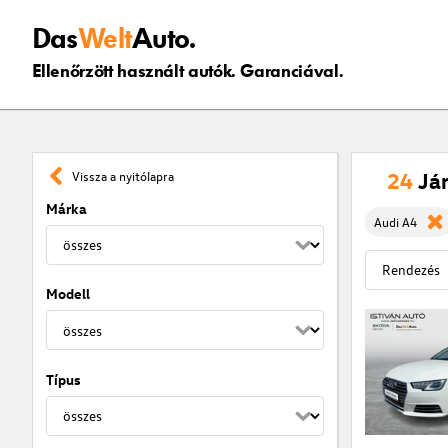
Das
Welt
Auto.
Ellenőrzött használt autók. Garanciával.
24
Já
Vissza a nyitólapra
Márka
Audi A4
Modell
Típus