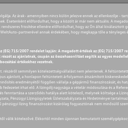
olgálja. Az árak- amennyiben nincs külön jelezve ennek az ellenkezője - tart
nek. Esetenként előfordulhat, hogy a közölt ár már nem aktuális. A megadot
 rendszeres frissítése ellenére előfordulhat, hogy az Ön által kiválasztott gé
s WeltAuto-partnerével annak érdekében, hogy megkapja tőle a tényleges és 
az (EG) 715/2007 rendelet lapján: A megadott értékek az (EG) 715/2007 r
észét az ajánlatnak, csupán az összehasonlítást segítik az egyes modellek 
ibocsátási értékekhez vezetnek.
Zrt. részéről semmilyen kötelezettségvállalást nem jelentenek. A feltüntetet
pus ajánlott, a honlapon feltüntetett árfolyamon átszámított kiskereskedel
lminősítés eredményétől függően vállalja a gépjármű finanszírozását, és hat
éb fedezetet írhat elő. A lízingdíj nagysága a vételár módosulása és a Re
s fenntartása a szerződés hatálya alatt kötelező, melynek költsége a Lízing
ályzata, Pénzügyi Lízingügyletek Üzletszabályzata és Hirdetményei tartalma
 pénzügyi lízing finanszírozást kizárólag fogyasztónak nem minősülő szemé
1-től válik kötelezővé. Ekkortól minden újonnan bemutatott személygépkoc