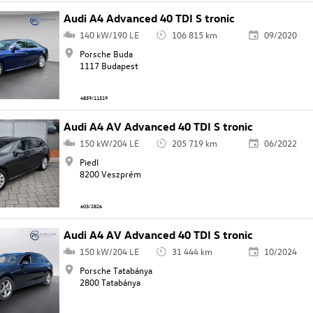
Audi A4 Advanced 40 TDI S tronic
140 kW/190 LE
106 815 km
09/2020
Porsche Buda
1117 Budapest
4859/11519
Audi A4 AV Advanced 40 TDI S tronic
150 kW/204 LE
205 719 km
06/2022
Piedl
8200 Veszprém
603/2826
Audi A4 AV Advanced 40 TDI S tronic
150 kW/204 LE
31 444 km
10/2024
Porsche Tatabánya
2800 Tatabánya