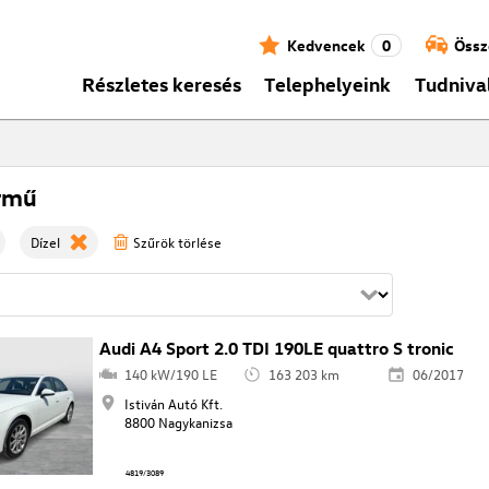
Kedvencek
0
Össz
Részletes keresés
Telephelyeink
Tudniva
rmű
Dízel
Szűrök törlése
Audi A4 Sport 2.0 TDI 190LE quattro S tronic
140 kW/190 LE
163 203 km
06/2017
Istiván Autó Kft.
8800 Nagykanizsa
4819/3089