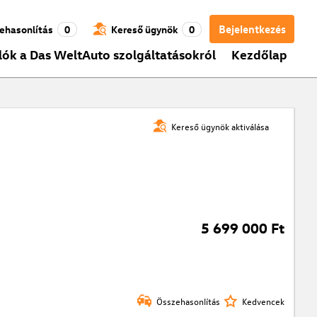
Bejelentkezés
ehasonlítás
0
Kereső ügynök
0
lók a Das WeltAuto szolgáltatásokról
Kezdőlap
Kereső ügynök aktiválása
5 699 000 Ft
Összehasonlítás
Kedvencek