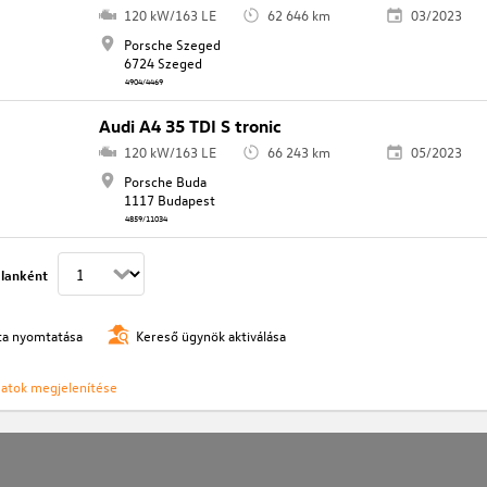
120 kW/163 LE
62 646 km
03/2023
Porsche Szeged
6724 Szeged
4904/4469
Audi A4 35 TDI S tronic
120 kW/163 LE
66 243 km
05/2023
Porsche Buda
1117 Budapest
4859/11034
lanként
ista nyomtatása
Kereső ügynök aktiválása
ozatok megjelenítése