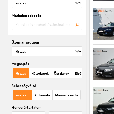
Márkakereskedés
Üzemanyagtípus
Meghajtás
összes
Hátsókerék
Összkerék
Elsõkerék
Sebességváltó
összes
Automata
Manuális váltó
Hengerűrtartalom