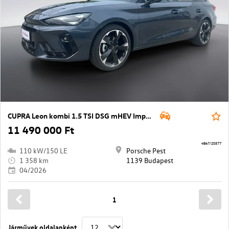
CUPRA Leon kombi 1.5 TSI DSG mHEV Impuls
11 490 000 Ft
4867/20577
110 kW/150 LE
Porsche Pest
1 358 km
1139 Budapest
04/2026
1
Járművek oldalanként