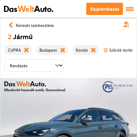
Das
Welt
Auto.
Bejelentkezés
Keresés szerkesztése
2
Jármű
CUPRA
Budapest
Kombi
Szűrök törlése