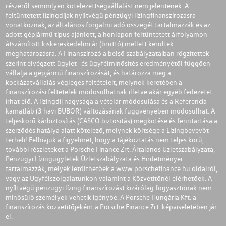
részéről semmilyen kötelezettségvállalást nem jelentenek. A
feltüntetett lízingdíjak nyíltvégű pénzügyi lízingfinanszírozásra
vonatkoznak, az általános forgalmi adó összegét tartalmazzák és az
adott gépjármű típus ajánlott, a honlapon feltüntetett árfolyamon
átszámított kiskereskedelmi ár (bruttó) mellett kerültek
meghatározásra. A Finanszírozó a belső szabályzataiban rögzítettek
szerint elvégzett ügylet- és ügyfélminősítés eredményétől függően
vállalja a gépjármű finanszírozását, és határozza meg a
kockázatvállalás végleges feltételeit, melynek keretében a
finanszírozási feltételek módosulhatnak illetve akár egyéb fedezetet
írhat elő. A lízingdíj nagysága a vételár módosulása és a Referencia
kamatláb (3 havi BUBOR) változásának függvényében módosulhat. A
teljeskörű kárbiztosítás (CASCO biztosítás) megkötése és fenntartása a
szerződés hatálya alatt kötelező, melynek költsége a Lízingbevevőt
terheli! Felhívjuk a figyelmét, hogy a tájékoztatás nem teljes körű,
további részleteket a Porsche Finance Zrt. Általános Üzletszabályzata,
Pénzügyi Lízingügyletek Üzletszabályzata és Hirdetményei
tartalmazzák, melyek letölthetőek a
www.porschefinance.hu
oldalról,
vagy az Ügyfélszolgálatunkon valamint a Közvetítőnél elérhetőek. A
nyíltvégű pénzügyi lízing finanszírozást kizárólag fogyasztónak nem
minősülő személyek vehetik igénybe. A Porsche Hungária Kft. a
finanszírozás közvetítőjeként a Porsche Finance Zrt. képviseletében jár
el.