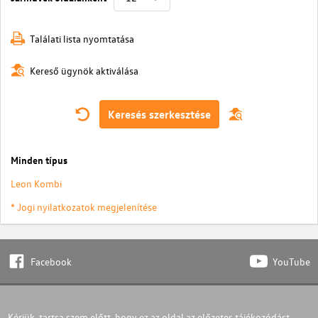
Találati lista nyomtatása
Kereső ügynök aktiválása
Keresés szerkesztése
Minden típus
Leon Kombi
* Jogi nyilatkozatok megjelenítése
Facebook
YouTube
Kérjük, tartsa szem előtt, hogy ez az oldal az előzetes tájékozódást