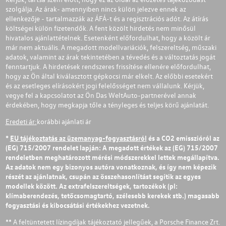
szolgálja. Az árak- amennyiben nincs külön jelezve ennek az
ellenkezője - tartalmazzák az ÁFÁ-t és a regisztrációs adót. Az átírás
költségei külön fizetendők. A fent közölt hirdetés nem minősül
hivatalos ajánlattételnek. Esetenként előfordulhat, hogy a közölt ár
már nem aktuális. A megadott modellvariációk, felszereltség, műszaki
adatok, valamint az árak tekintetében a tévedés és a változtatás jogát
fenntartjuk. A hirdetések rendszeres frissítése ellenére előfordulhat,
hogy az Ön által kiválasztott gépkocsi már elkelt. Az előbbi esetekért
és az esetleges elírásokért jogi felelősséget nem vállalunk. Kérjük,
vegye fel a kapcsolatot az Ön Das WeltAuto-partnerével annak
érdekében, hogy megkapja tőle a tényleges és teljes körű ajánlatát.
Eredeti ár:
korábbi ajánlati ár
*
EU tájékoztatás az üzemanyag-fogyasztásról
és a CO2 emisszióról az
(EG) 715/2007 rendelet lapján: A megadott értékek az (EG) 715/2007
rendeletben meghatározott mérési módszerekkel lettek megállapítva.
Az adatok nem egy bizonyos autóra vonatkoznak, és így nem képezik
részét az ajánlatnak, csupán az összehasonlítást segítik az egyes
modellek között. Az extrafelszereltségek, tartozékok (pl:
klímaberendezés, tetőcsomagtartó, szélesebb kerekek stb.) magasabb
fogyasztási és kibocsátási értékekhez vezetnek.
** A feltüntetett lízingdíjak tájékoztató jellegűek, a Porsche Finance Zrt.