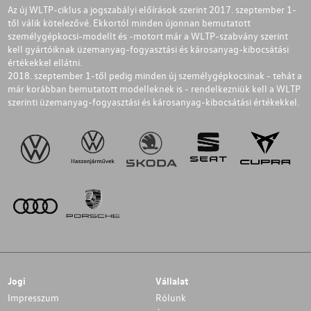
Az új WLTP-ciklus a jogszabályi előírások szerint 2017. szeptember 1-
től válik kötelezővé. Ekkortól minden újonnan bemutatott
személygépkocsi-modellt és -motort már a WLTP-szabvány szerint
kell gyártóiknak üzemanyag-fogyasztási és károsanyag-kibocsátási
értékekkel ellátni.
2018. szeptember 1-től pedig minden új személygépkocsinak - tehát a
már korábban bemutatott modelleknek is - rendelkezniük kell a WLTP
szerinti üzemanyag-fogyasztási és károsanyag-kibocsátási értékekkel.
Jogi
Vállalat
Impresszum
Rólunk