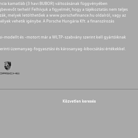
ferencia kamatláb (3 havi BUBOR) változásának függvényében
bevevőt terheli! Felhívjuk a figyelmét, hogy a tájékoztatás nem teljes
zzák, melyek letölthetőek a
www.porschefinance.hu
oldalról, vagy az
lyek vehetik igénybe. A Porsche Hungária Kft. a finanszírozás
si-modellt és -motort már a WLTP-szabvány szerint kell gyártóiknak
erinti üzemanyag-fogyasztási és károsanyag-kibocsátási értékekkel.
Közvetlen keresés