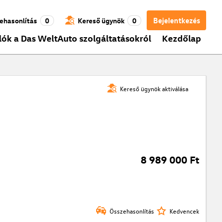
Bejelentkezés
ehasonlítás
0
Kereső ügynök
0
lók a Das WeltAuto szolgáltatásokról
Kezdőlap
Kereső ügynök aktiválása
8 989 000 Ft
Összehasonlítás
Kedvencek