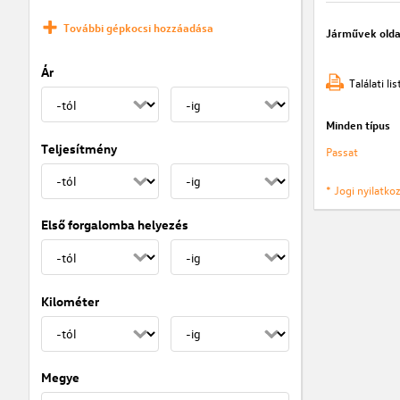
További gépkocsi hozzáadása
Járművek olda
Ár
Találati l
Minden típus
Teljesítmény
Passat
* Jogi nyilatk
Első forgalomba helyezés
Kilométer
Megye