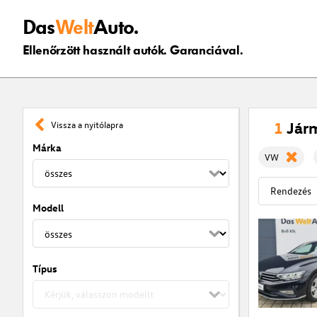
Das
Welt
Auto.
Ellenőrzött használt autók. Garanciával.
1
Jár
Vissza a nyitólapra
Márka
VW
Modell
Típus