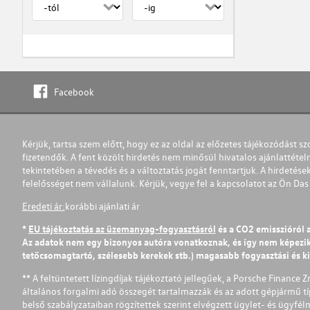
Facebook
Kérjük, tartsa szem előtt, hogy ez az oldal az előzetes tájékozódást sz
fizetendők. A fent közölt hirdetés nem minősül hivatalos ajánlattétel
tekintetében a tévedés és a változtatás jogát fenntartjuk. A hirdetések
felelősséget nem vállalunk. Kérjük, vegye fel a kapcsolatot az Ön Da
Eredeti ár:
korábbi ajánlati ár
*
EU tájékoztatás az üzemanyag-fogyasztásról
és a CO2 emisszióról 
Az adatok nem egy bizonyos autóra vonatkoznak, és így nem képezik r
tetőcsomagtartó, szélesebb kerekek stb.) magasabb fogyasztási és k
** A feltüntetett lízingdíjak tájékoztató jellegűek, a Porsche Finance 
általános forgalmi adó összegét tartalmazzák és az adott gépjármű tí
belső szabályzataiban rögzítettek szerint elvégzett ügylet- és ügyfé