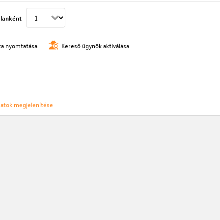
lanként
ista nyomtatása
Kereső ügynök aktiválása
ozatok megjelenítése