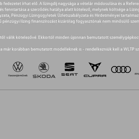
éb fedezetet írhat elő. A lízingdíj nagysága a vételár módosulása és a Re
s fenntartása a szerződés hatálya alatt kötelező, melynek költsége a Lízing
ályzata, Pénzügyi Lízingügyletek Üzletszabályzata és Hirdetményei tartalma
 pénzügyi lízing finanszírozást kizárólag fogyasztónak nem minősülő szemé
1-től válik kötelezővé. Ekkortól minden újonnan bemutatott személygépkoc
a már korábban bemutatott modelleknek is - rendelkezniük kell a WLTP sz