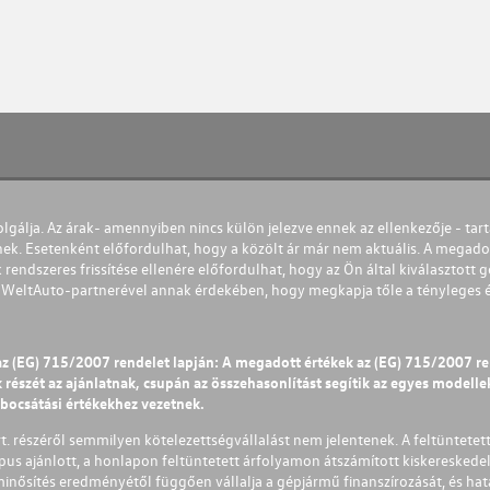
olgálja. Az árak- amennyiben nincs külön jelezve ennek az ellenkezője - tart
nek. Esetenként előfordulhat, hogy a közölt ár már nem aktuális. A megadot
 rendszeres frissítése ellenére előfordulhat, hogy az Ön által kiválasztott gé
s WeltAuto-partnerével annak érdekében, hogy megkapja tőle a tényleges és 
az (EG) 715/2007 rendelet lapján: A megadott értékek az (EG) 715/2007 r
észét az ajánlatnak, csupán az összehasonlítást segítik az egyes modellek 
ibocsátási értékekhez vezetnek.
Zrt. részéről semmilyen kötelezettségvállalást nem jelentenek. A feltüntetet
pus ajánlott, a honlapon feltüntetett árfolyamon átszámított kiskereskedel
lminősítés eredményétől függően vállalja a gépjármű finanszírozását, és hat