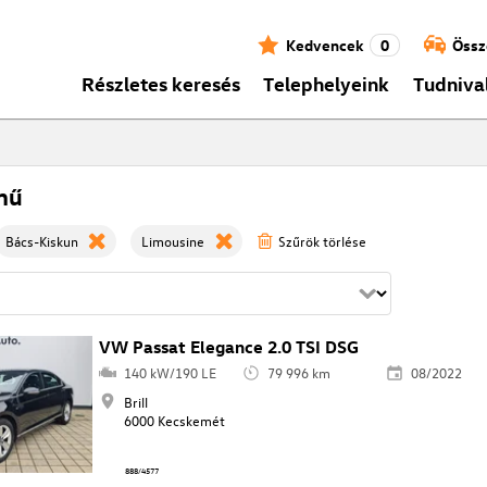
Kedvencek
0
Össz
Részletes keresés
Telephelyeink
Tudniva
mű
Bács-Kiskun
Limousine
Szűrök törlése
VW Passat Elegance 2.0 TSI DSG
140 kW/190 LE
79 996 km
08/2022
Brill
6000 Kecskemét
888/4577