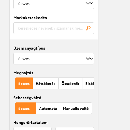
Márkakereskedés
Üzemanyagtípus
Meghajtás
összes
Hátsókerék
Összkerék
Elsõkerék
Sebességváltó
összes
Automata
Manuális váltó
Hengerűrtartalom