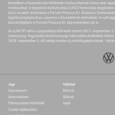
keretében a finanszírozási feltételek módosulhatnak illetve akár egy
módosulhat. A teljeskörű kárbiztosítás (CASCO biztosítás) megkötése é
körű, további részleteket a Porsche Finance Zrt. Általános Üzletszab
Ügyfélszolgálatunkon valamint a Közvetítőnél elérhetőek. A nyíltvégű
közvetítőjeként a Porsche Finance Zrt. képviseletében jár el.
Az új WLTP-ciklus a jogszabályi előírások szerint 2017. szeptember 
üzemanyag-fogyasztási és károsanyag-kibocsátási értékekkel ellátni.
2018. szeptember 1-től pedig minden új személygépkocsinak - tehát 
Jogi
Vállalat
Impresszum
Rólunk
Adatvédelem
Állások
Felhasználási feltételek
Sajtó
Cookie tájékoztato