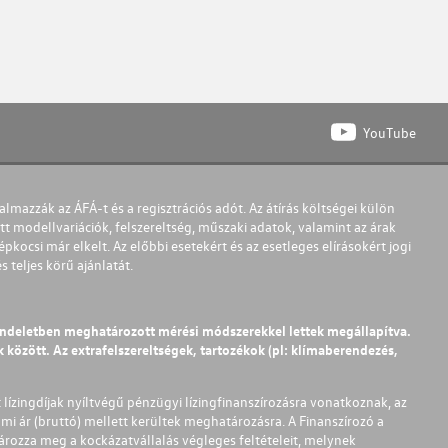
YouTube
almazzák az ÁFÁ-t és a regisztrációs adót. Az átírás költségei külön
t modellvariációk, felszereltség, műszaki adatok, valamint az árak
pkocsi már elkelt. Az előbbi esetekért és az esetleges elírásokért jogi
teljes körű ajánlatát.
endeletben meghatározott mérési módszerekkel lettek megállapítva.
között. Az extrafelszereltségek, tartozékok (pl: klímaberendezés,
t lízingdíjak nyíltvégű pénzügyi lízingfinanszírozásra vonatkoznak, az
mi ár (bruttó) mellett kerültek meghatározásra. A Finanszírozó a
ározza meg a kockázatvállalás végleges feltételeit, melynek