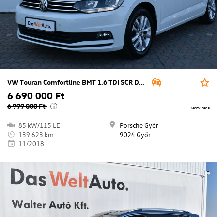
VW Touran Comfortline BMT 1.6 TDI SCR DSG
6 690 000 Ft
6 999 000 Ft
i
4907/10918
85 kW/115 LE
Porsche Győr
139 623 km
9024 Győr
11/2018