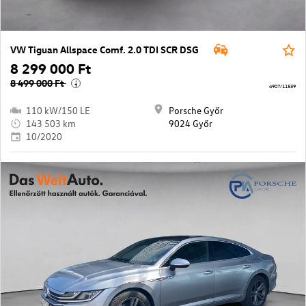
VW Tiguan Allspace Comf. 2.0 TDI SCR DSG
8 299 000 Ft
8 499 000 Ft
i
4907/11539
110 kW/150 LE
Porsche Győr
143 503 km
9024 Győr
10/2020