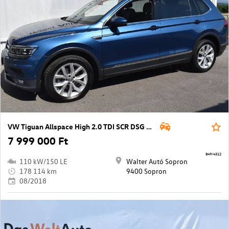
VW Tiguan Allspace High 2.0 TDI SCR DSG 4Mo
7 999 000 Ft
849/4312
110 kW/150 LE
Walter Autó Sopron
178 114 km
9400 Sopron
08/2018