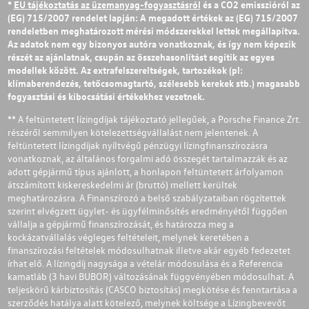
*
EU tájékoztatás az üzemanyag-fogyasztásról
és a CO2 emisszióról az
(EG) 715/2007 rendelet lapján: A megadott értékek az (EG) 715/2007
rendeletben meghatározott mérési módszerekkel lettek megállapítva.
Az adatok nem egy bizonyos autóra vonatkoznak, és így nem képezik
részét az ajánlatnak, csupán az összehasonlítást segítik az egyes
modellek között. Az extrafelszereltségek, tartozékok (pl:
klímaberendezés, tetőcsomagtartó, szélesebb kerekek stb.) magasabb
fogyasztási és kibocsátási értékekhez vezetnek.
** A feltüntetett lízingdíjak tájékoztató jellegűek, a Porsche Finance Zrt.
részéről semmilyen kötelezettségvállalást nem jelentenek. A
feltüntetett lízingdíjak nyíltvégű pénzügyi lízingfinanszírozásra
vonatkoznak, az általános forgalmi adó összegét tartalmazzák és az
adott gépjármű típus ajánlott, a honlapon feltüntetett árfolyamon
átszámított kiskereskedelmi ár (bruttó) mellett kerültek
meghatározásra. A Finanszírozó a belső szabályzataiban rögzítettek
szerint elvégzett ügylet- és ügyfélminősítés eredményétől függően
vállalja a gépjármű finanszírozását, és határozza meg a
kockázatvállalás végleges feltételeit, melynek keretében a
finanszírozási feltételek módosulhatnak illetve akár egyéb fedezetet
írhat elő. A lízingdíj nagysága a vételár módosulása és a Referencia
kamatláb (3 havi BUBOR) változásának függvényében módosulhat. A
teljeskörű kárbiztosítás (CASCO biztosítás) megkötése és fenntartása a
szerződés hatálya alatt kötelező, melynek költsége a Lízingbevevőt