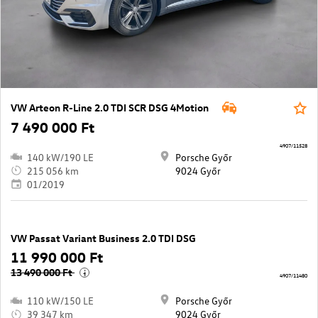
VW Arteon R-Line 2.0 TDI SCR DSG 4Motion
7 490 000 Ft
4907/11528
140 kW/190 LE
Porsche Győr
215 056 km
9024 Győr
01/2019
VW Passat Variant Business 2.0 TDI DSG
11 990 000 Ft
13 490 000 Ft
i
4907/11480
110 kW/150 LE
Porsche Győr
39 347 km
9024 Győr