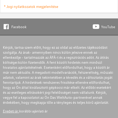
* Jogi nyilatkozatok megjelenítése
Facebook
YouTube
Kérjük, tartsa szem előtt, hogy ez az oldal az előzetes tájékozódást
szolgálja. Az árak- amennyiben nincs külön jelezve ennek az
ellenkezője - tartalmazzák az ÁFÁ-t és a regisztrációs adót. Az átírás
költségei külön fizetendők. A fent közölt hirdetés nem minősül
hivatalos ajánlattételnek. Esetenként előfordulhat, hogy a közölt ár
már nem aktuális. A megadott modellvariációk, felszereltség, műszaki
adatok, valamint az árak tekintetében a tévedés és a változtatás jogát
fenntartjuk. A hirdetések rendszeres frissítése ellenére előfordulhat,
hogy az Ön által kiválasztott gépkocsi már elkelt. Az előbbi esetekért
és az esetleges elírásokért jogi felelősséget nem vállalunk. Kérjük,
vegye fel a kapcsolatot az Ön Das WeltAuto-partnerével annak
érdekében, hogy megkapja tőle a tényleges és teljes körű ajánlatát.
Eredeti ár:
korábbi ajánlati ár