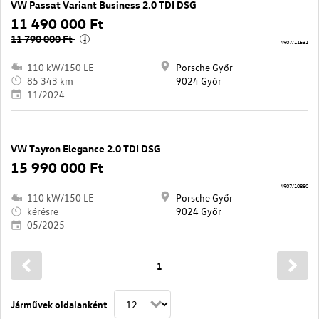
VW Passat Variant Business 2.0 TDI DSG
11 490 000 Ft
11 790 000 Ft
i
4907/11531
110 kW/150 LE
Porsche Győr
85 343 km
9024 Győr
11/2024
VW Tayron Elegance 2.0 TDI DSG
15 990 000 Ft
4907/10880
110 kW/150 LE
Porsche Győr
kérésre
9024 Győr
05/2025
1
Járművek oldalanként