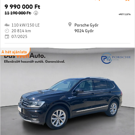
9 990 000 Ft
11 190 000 Ft
i
4907/11376
110 kW/150 LE
Porsche Győr
20 814 km
9024 Győr
07/2025
A hét ajánlata