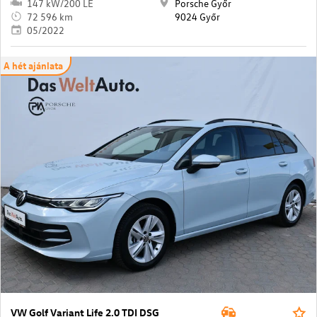
147 kW/200 LE
Porsche Győr
72 596 km
9024 Győr
05/2022
A hét ajánlata
VW Golf Variant Life 2.0 TDI DSG