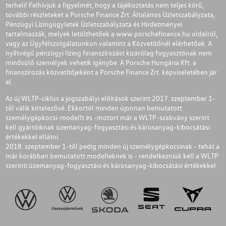
terheli! Felhívjuk a figyelmét, hogy a tájékoztatás nem teljes körű,
további részleteket a Porsche Finance Zrt. Általános Üzletszabályzata,
Pénzügyi Lízingügyletek Üzletszabályzata és Hirdetményei
tartalmazzák, melyek letölthetőek a
www.porschefinance.hu
oldalról,
vagy az Ügyfélszolgálatunkon valamint a Közvetítőnél elérhetőek. A
nyíltvégű pénzügyi lízing finanszírozást kizárólag fogyasztónak nem
minősülő személyek vehetik igénybe. A Porsche Hungária Kft. a
finanszírozás közvetítőjeként a Porsche Finance Zrt. képviseletében jár
el.
Az új WLTP-ciklus a jogszabályi előírások szerint 2017. szeptember 1-
től válik kötelezővé. Ekkortól minden újonnan bemutatott
személygépkocsi-modellt és -motort már a WLTP-szabvány szerint
kell gyártóiknak üzemanyag-fogyasztási és károsanyag-kibocsátási
értékekkel ellátni.
2018. szeptember 1-től pedig minden új személygépkocsinak - tehát a
már korábban bemutatott modelleknek is - rendelkezniük kell a WLTP
szerinti üzemanyag-fogyasztási és károsanyag-kibocsátási értékekkel.