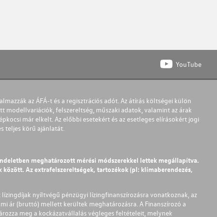
YouTube
almazzák az ÁFÁ-t és a regisztrációs adót. Az átírás költségei külön
t modellvariációk, felszereltség, műszaki adatok, valamint az árak
pkocsi már elkelt. Az előbbi esetekért és az esetleges elírásokért jogi
teljes körű ajánlatát.
endeletben meghatározott mérési módszerekkel lettek megállapítva.
között. Az extrafelszereltségek, tartozékok (pl: klímaberendezés,
t lízingdíjak nyíltvégű pénzügyi lízingfinanszírozásra vonatkoznak, az
mi ár (bruttó) mellett kerültek meghatározásra. A Finanszírozó a
ározza meg a kockázatvállalás végleges feltételeit, melynek