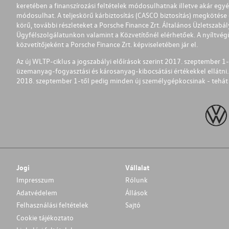
keretében a finanszírozási feltételek módosulhatnak illetve akár egy
módosulhat. A teljeskörű kárbiztosítás (CASCO biztosítás) megkötése é
körű, további részleteket a Porsche Finance Zrt. Általános Üzletszab
Ügyfélszolgálatunkon valamint a Közvetítőnél elérhetőek. A nyíltvégű
közvetítőjeként a Porsche Finance Zrt. képviseletében jár el.
Az új WLTP-ciklus a jogszabályi előírások szerint 2017. szeptember 
üzemanyag-fogyasztási és károsanyag-kibocsátási értékekkel ellátni.
2018. szeptember 1-től pedig minden új személygépkocsinak - tehát 
Jogi
Vállalat
Impresszum
Rólunk
Adatvédelem
Állások
Felhasználási feltételek
Sajtó
Cookie tájékoztato