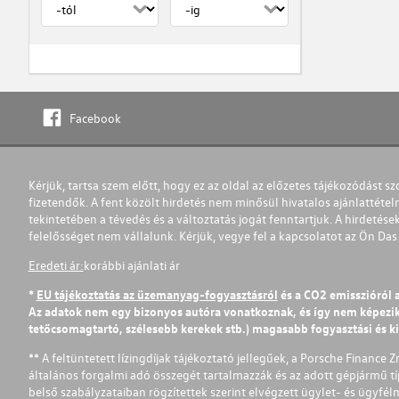
Facebook
Kérjük, tartsa szem előtt, hogy ez az oldal az előzetes tájékozódást sz
fizetendők. A fent közölt hirdetés nem minősül hivatalos ajánlattétel
tekintetében a tévedés és a változtatás jogát fenntartjuk. A hirdetések
felelősséget nem vállalunk. Kérjük, vegye fel a kapcsolatot az Ön Da
Eredeti ár:
korábbi ajánlati ár
*
EU tájékoztatás az üzemanyag-fogyasztásról
és a CO2 emisszióról 
Az adatok nem egy bizonyos autóra vonatkoznak, és így nem képezik r
tetőcsomagtartó, szélesebb kerekek stb.) magasabb fogyasztási és k
** A feltüntetett lízingdíjak tájékoztató jellegűek, a Porsche Finance 
általános forgalmi adó összegét tartalmazzák és az adott gépjármű tí
belső szabályzataiban rögzítettek szerint elvégzett ügylet- és ügyfé