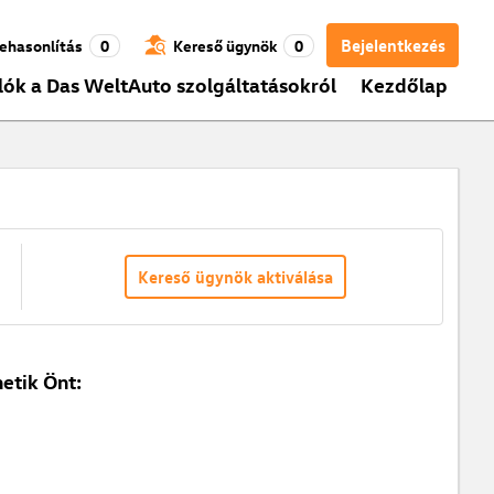
Bejelentkezés
ehasonlítás
0
Kereső ügynök
0
lók a Das WeltAuto szolgáltatásokról
Kezdőlap
Kereső ügynök aktiválása
etik Önt: