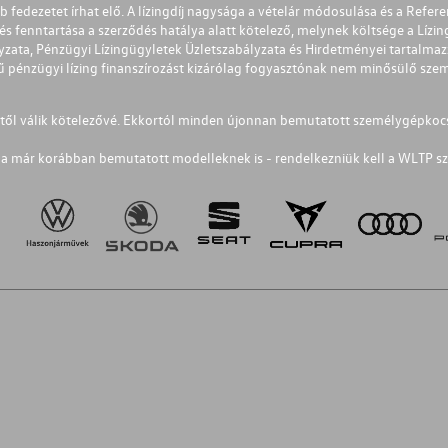
éb fedezetet írhat elő. A lízingdíj nagysága a vételár módosulása és a Re
s fenntartása a szerződés hatálya alatt kötelező, melynek költsége a Lízing
ályzata, Pénzügyi Lízingügyletek Üzletszabályzata és Hirdetményei tartalma
 pénzügyi lízing finanszírozást kizárólag fogyasztónak nem minősülő szemé
1-től válik kötelezővé. Ekkortól minden újonnan bemutatott személygépkoc
a már korábban bemutatott modelleknek is - rendelkezniük kell a WLTP sz