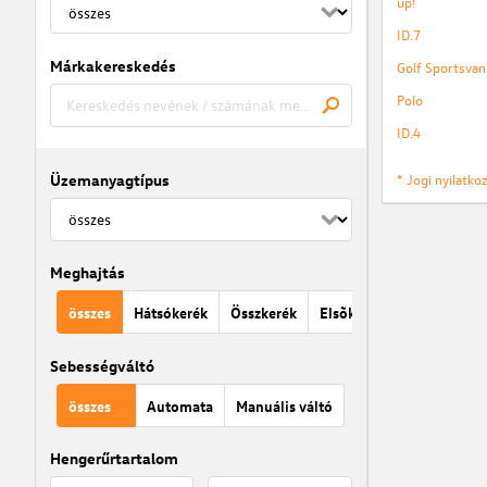
up!
ID.7
Márkakereskedés
Golf Sportsvan
Polo
ID.4
Üzemanyagtípus
* Jogi nyilatk
Meghajtás
összes
Hátsókerék
Összkerék
Elsõkerék
Sebességváltó
összes
Automata
Manuális váltó
Hengerűrtartalom