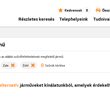
Kedvencek
0
Össz
Részletes keresés
Telephelyeink
Tudniva
mű
s az alábbi szűrőfeltételeknek megfelelő jármű:
Zala
Zöld
Szűrök törlése
alternatív
járműveket kínálatunkból, amelyek érdekelh