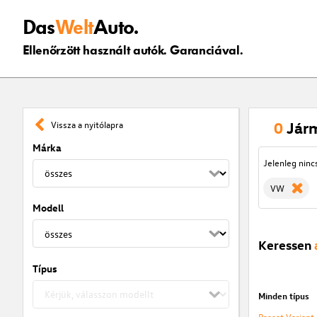
Das
Welt
Auto.
Ellenőrzött használt autók. Garanciával.
0
Jár
Vissza a nyitólapra
Márka
Jelenleg ninc
VW
Modell
Keressen
Típus
Minden típus
Passat Variant