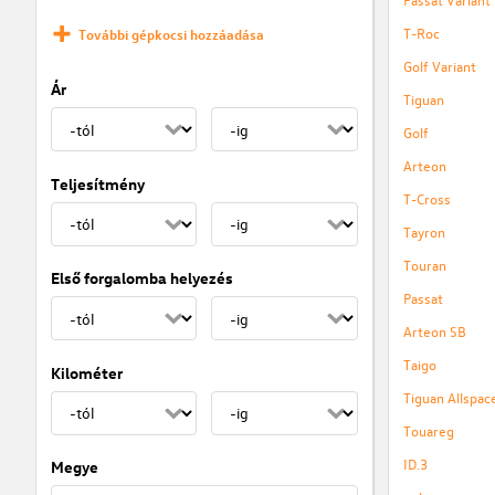
T-Roc
További gépkocsi hozzáadása
Golf Variant
Ár
Tiguan
Golf
Arteon
Teljesítmény
T-Cross
Tayron
Touran
Első forgalomba helyezés
Passat
Arteon SB
Taigo
Kilométer
Tiguan Allspac
Touareg
ID.3
Megye