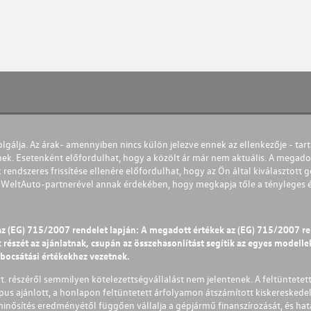
olgálja. Az árak- amennyiben nincs külön jelezve ennek az ellenkezője - tart
nek. Esetenként előfordulhat, hogy a közölt ár már nem aktuális. A megadot
 rendszeres frissítése ellenére előfordulhat, hogy az Ön által kiválasztott gé
s WeltAuto-partnerével annak érdekében, hogy megkapja tőle a tényleges és 
az (EG) 715/2007 rendelet lapján: A megadott értékek az (EG) 715/2007 r
észét az ajánlatnak, csupán az összehasonlítást segítik az egyes modellek 
ibocsátási értékekhez vezetnek.
Zrt. részéről semmilyen kötelezettségvállalást nem jelentenek. A feltüntetet
pus ajánlott, a honlapon feltüntetett árfolyamon átszámított kiskereskedel
lminősítés eredményétől függően vállalja a gépjármű finanszírozását, és hat