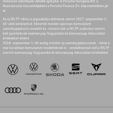
minősülő személyek vehetik igénybe. A Porsche Hungária Kft. a
finanszírozás közvetítőjeként a Porsche Finance Zrt. képviseletében jár
el.
Az új WLTP-ciklus a jogszabályi előírások szerint 2017. szeptember 1-
től válik kötelezővé. Ekkortól minden újonnan bemutatott
személygépkocsi-modellt és -motort már a WLTP-szabvány szerint
kell gyártóiknak üzemanyag-fogyasztási és károsanyag-kibocsátási
értékekkel ellátni.
2018. szeptember 1-től pedig minden új személygépkocsinak - tehát a
már korábban bemutatott modelleknek is - rendelkezniük kell a WLTP
szerinti üzemanyag-fogyasztási és károsanyag-kibocsátási értékekkel.