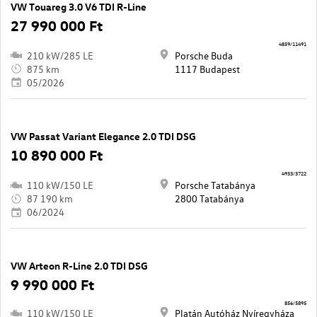
VW Touareg 3.0 V6 TDI R-Line
27 990 000 Ft
4859/11491
210 kW/285 LE
Porsche Buda
875 km
1117 Budapest
05/2026
VW Passat Variant Elegance 2.0 TDI DSG
10 890 000 Ft
4933/3722
110 kW/150 LE
Porsche Tatabánya
87 190 km
2800 Tatabánya
06/2024
VW Arteon R-Line 2.0 TDI DSG
9 990 000 Ft
856/5895
110 kW/150 LE
Platán Autóház Nyíregyháza