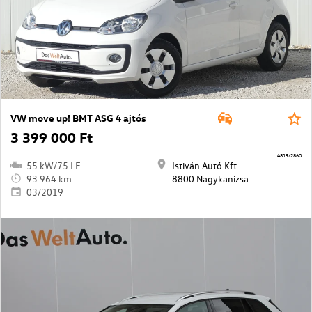
VW move up! BMT ASG 4 ajtós
3 399 000 Ft
4819/2860
55 kW/75 LE
Istiván Autó Kft.
93 964 km
8800 Nagykanizsa
03/2019