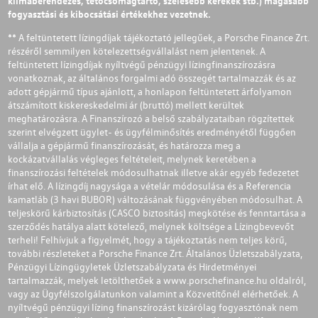
fogyasztási és kibocsátási értékekhez vezetnek.
** A feltüntetett lízingdíjak tájékoztató jellegűek, a Porsche Finance Zrt.
részéről semmilyen kötelezettségvállalást nem jelentenek. A
feltüntetett lízingdíjak nyíltvégű pénzügyi lízingfinanszírozásra
vonatkoznak, az általános forgalmi adó összegét tartalmazzák és az
adott gépjármű típus ajánlott, a honlapon feltüntetett árfolyamon
átszámított kiskereskedelmi ár (bruttó) mellett kerültek
meghatározásra. A Finanszírozó a belső szabályzataiban rögzítettek
szerint elvégzett ügylet- és ügyfélminősítés eredményétől függően
vállalja a gépjármű finanszírozását, és határozza meg a
kockázatvállalás végleges feltételeit, melynek keretében a
finanszírozási feltételek módosulhatnak illetve akár egyéb fedezetet
írhat elő. A lízingdíj nagysága a vételár módosulása és a Referencia
kamatláb (3 havi BUBOR) változásának függvényében módosulhat. A
teljeskörű kárbiztosítás (CASCO biztosítás) megkötése és fenntartása a
szerződés hatálya alatt kötelező, melynek költsége a Lízingbevevőt
terheli! Felhívjuk a figyelmét, hogy a tájékoztatás nem teljes körű,
további részleteket a Porsche Finance Zrt. Általános Üzletszabályzata,
Pénzügyi Lízingügyletek Üzletszabályzata és Hirdetményei
tartalmazzák, melyek letölthetőek a
www.porschefinance.hu
oldalról,
vagy az Ügyfélszolgálatunkon valamint a Közvetítőnél elérhetőek. A
nyíltvégű pénzügyi lízing finanszírozást kizárólag fogyasztónak nem