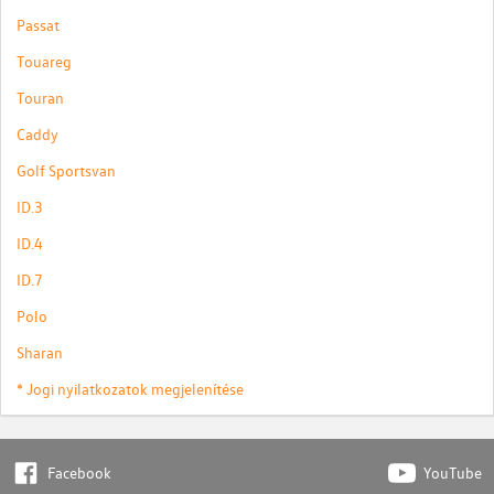
Passat
Touareg
Touran
Caddy
Golf Sportsvan
ID.3
ID.4
ID.7
Polo
Sharan
* Jogi nyilatkozatok megjelenítése
Facebook
YouTube