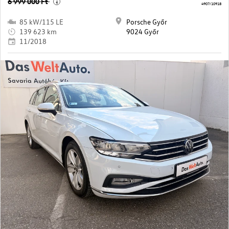
6 999 000 Ft
i
4907/10918
85 kW/115 LE
Porsche Győr
139 623 km
9024 Győr
11/2018