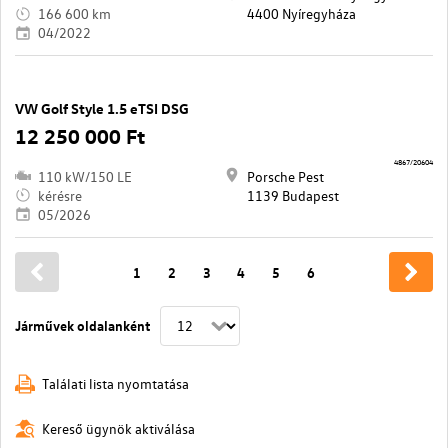
166 600 km
4400 Nyíregyháza
04/2022
VW Golf Style 1.5 eTSI DSG
12 250 000 Ft
4867/20604
110 kW/150 LE
Porsche Pest
kérésre
1139 Budapest
05/2026
1
2
3
4
5
6
Járművek oldalanként
Találati lista nyomtatása
Kereső ügynök aktiválása