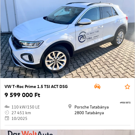
VW T-Roc Prime 1.5 TSI ACT DSG
9 599 000 Ft
4933/3572
110 kW/150 LE
Porsche Tatabánya
27 451 km
2800 Tatabánya
10/2025