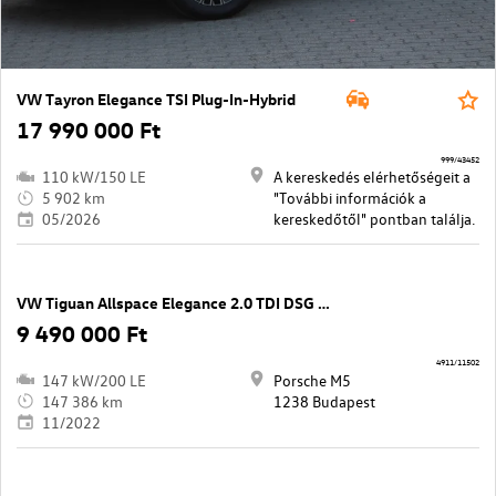
VW Tayron Elegance TSI Plug-In-Hybrid
17 990 000 Ft
999/43452
110 kW/150 LE
A kereskedés elérhetőségeit a
5 902 km
"További információk a
05/2026
kereskedőtől" pontban találja.
VW Tiguan Allspace Elegance 2.0 TDI DSG 4Mo
9 490 000 Ft
4911/11502
147 kW/200 LE
Porsche M5
147 386 km
1238 Budapest
11/2022