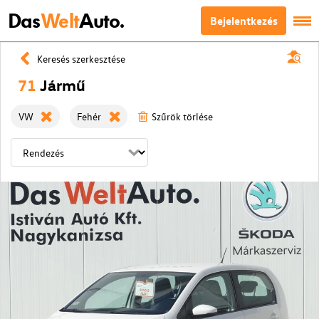
Das
Welt
Auto.
Bejelentkezés
Keresés szerkesztése
71
Jármű
VW
Fehér
Szűrök törlése