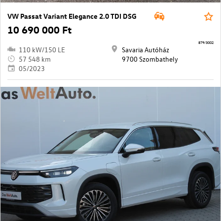
VW Passat Variant Elegance 2.0 TDI DSG
10 690 000 Ft
879/3002
110 kW/150 LE
Savaria Autóház
57 548 km
9700 Szombathely
05/2023