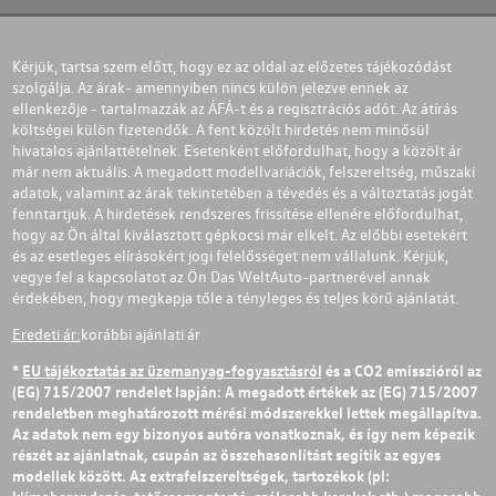
Kérjük, tartsa szem előtt, hogy ez az oldal az előzetes tájékozódást
szolgálja. Az árak- amennyiben nincs külön jelezve ennek az
ellenkezője - tartalmazzák az ÁFÁ-t és a regisztrációs adót. Az átírás
költségei külön fizetendők. A fent közölt hirdetés nem minősül
hivatalos ajánlattételnek. Esetenként előfordulhat, hogy a közölt ár
már nem aktuális. A megadott modellvariációk, felszereltség, műszaki
adatok, valamint az árak tekintetében a tévedés és a változtatás jogát
fenntartjuk. A hirdetések rendszeres frissítése ellenére előfordulhat,
hogy az Ön által kiválasztott gépkocsi már elkelt. Az előbbi esetekért
és az esetleges elírásokért jogi felelősséget nem vállalunk. Kérjük,
vegye fel a kapcsolatot az Ön Das WeltAuto-partnerével annak
érdekében, hogy megkapja tőle a tényleges és teljes körű ajánlatát.
Eredeti ár:
korábbi ajánlati ár
*
EU tájékoztatás az üzemanyag-fogyasztásról
és a CO2 emisszióról az
(EG) 715/2007 rendelet lapján: A megadott értékek az (EG) 715/2007
rendeletben meghatározott mérési módszerekkel lettek megállapítva.
Az adatok nem egy bizonyos autóra vonatkoznak, és így nem képezik
részét az ajánlatnak, csupán az összehasonlítást segítik az egyes
modellek között. Az extrafelszereltségek, tartozékok (pl:
klímaberendezés, tetőcsomagtartó, szélesebb kerekek stb.) magasabb